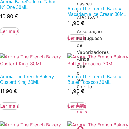
Aroma Barrel’s Juice Tabac
nasceu
Nº One 30ML
Aroma The French Bakery
a
Macadamia Ice Cream 30ML
10,90
€
APORVAP
11,90
€
–
Ler mais
Associação
Ler mais
Portuguesa
de
Vaporizadores.
Ainda
que
o
Aroma The French Bakery
Aroma The French Bakery
seu
Custard King 30ML
Butter Tobacco 30ML
âmbito
11,90
€
11,90
€
e
Ler
Ler mais
Ler mais
mais