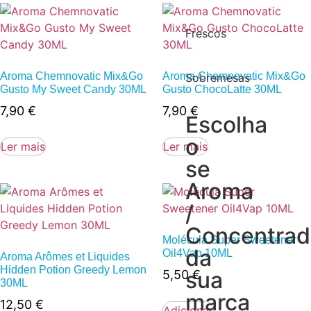
Frescos
Aroma Chemnovatic Mix&Go
Aroma Chemnovatic Mix&Go
Sobremesas
Gusto My Sweet Candy 30ML
Gusto ChocoLatte 30ML
7,90
€
7,90
€
Escolha
o
Ler mais
Ler mais
se
Aroma
/
Concentra
Molécula Super Sweetener
da
Oil4Vap 10ML
Aroma Arômes et Liquides
Hidden Potion Greedy Lemon
sua
5,50
€
30ML
marca
12,50
€
Adicionar