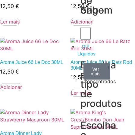
de
de
12,50
€
12,50
€
Sabor
origem
Ler mais
Adicionar
DIY
Líquidos
Escolha
Aroma Juice 66 Le Doc 30ML
Aroma Juice 66 Le Ratz Rod
Aromas
Bases
Accesorios
30ML
Ver
Ver
Ver
12,50
€
por
todos
mais
mais
/
12,50
€
tipo
Concentrados
Adicionar
de
Ler mais
produtos
Escolha
o
Aroma Dinner Lady