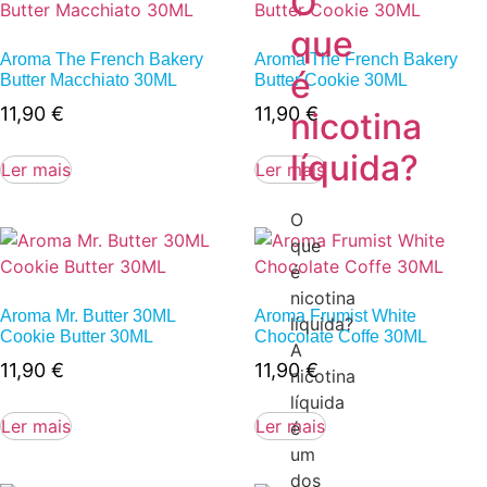
O
que
Aroma The French Bakery
Aroma The French Bakery
é
Butter Macchiato 30ML
Butter Cookie 30ML
11,90
€
11,90
€
nicotina
líquida?
Ler mais
Ler mais
O
que
é
nicotina
Aroma Mr. Butter 30ML
Aroma Frumist White
líquida?
Cookie Butter 30ML
Chocolate Coffe 30ML
A
11,90
€
11,90
€
nicotina
líquida
Ler mais
Ler mais
é
um
dos