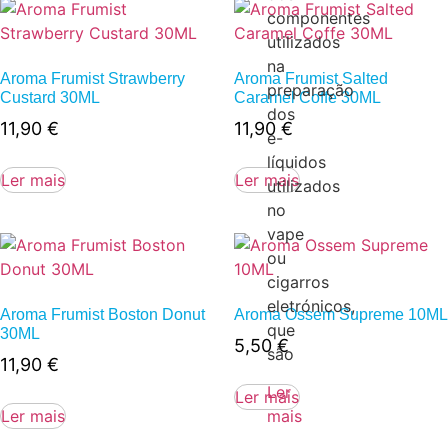
componentes
utilizados
na
Aroma Frumist Strawberry
Aroma Frumist Salted
preparação
Custard 30ML
Caramel Coffe 30ML
dos
11,90
€
11,90
€
e-
líquidos
Ler mais
Ler mais
utilizados
no
vape
ou
cigarros
eletrónicos,
Aroma Frumist Boston Donut
Aroma Ossem Supreme 10ML
que
30ML
5,50
€
são
11,90
€
Ler
Ler mais
mais
Ler mais