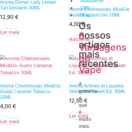
Acessórios
Aroma Dinner Lady Lemon
CBD
Tart Desserts 30ML
Aroma Chemnovatic Mix&Go
Blog
Gusto Cappuccino 10ML
12,90
€
Os
4,00
€
Ler mais
nossos
5
Adicionar
artigos
Vantagens
mais
do
recentes
Vape
A
Aroma Chemnovatic Mix&Go
Aroma Arômes et Liquides
primeira
Gusto Caramel Tobacco
Shinigami Sweet Ed. 30ML
10ML
é
12,50
€
que
4,00
€
é
Ler mais
muito
Ler mais
mais