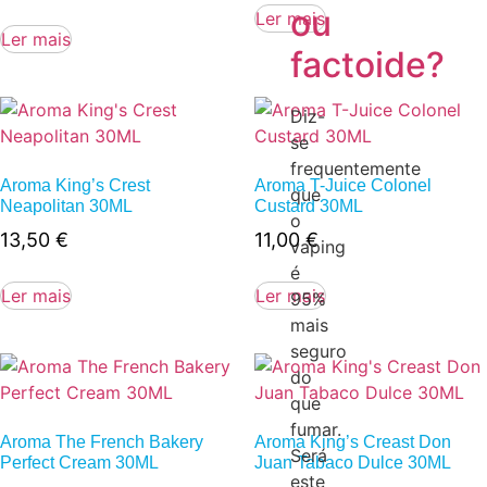
ou
Ler mais
Ler mais
factoide?
Diz-
se
frequentemente
Aroma King’s Crest
Aroma T-Juice Colonel
que
Neapolitan 30ML
Custard 30ML
o
13,50
€
11,00
€
vaping
é
Ler mais
Ler mais
95%
mais
seguro
do
que
fumar.
Aroma The French Bakery
Aroma King’s Creast Don
Será
Perfect Cream 30ML
Juan Tabaco Dulce 30ML
este