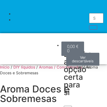
Kits
0,00
€
0
Escolha
Kits
Mods
Pods
Accesorios
Pilhas
Descartáveis
Ver
Ver
Ver
Ver
Ver
Ver
a
modelos
modelos
modelos
acessórios
produtos
descartáveis
/
Início
/
DIY líquidos
/
Aromas / Concentrados
opção
Carregadores
/ Aroma
Doces e Sobremesas
certa
para
Aroma Doces e
sí
Sobremesas