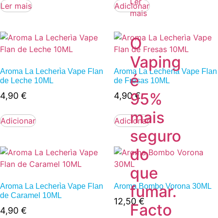
Ler
Ler mais
Adicionar
mais
O
Vaping
Aroma La Lecherìa Vape Flan
Aroma La Lecherìa Vape Flan
é
de Leche 10ML
de Fresas 10ML
95%
4,90
€
4,90
€
mais
Adicionar
Adicionar
seguro
do
que
fumar.
Aroma La Lecherìa Vape Flan
Aroma Bombo Vorona 30ML
de Caramel 10ML
12,50
€
Facto
4,90
€