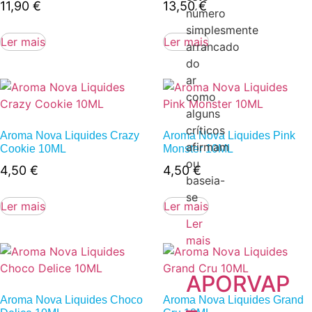
11,90
€
13,50
€
número
simplesmente
Ler mais
Ler mais
arrancado
do
ar
como
alguns
críticos
Aroma Nova Liquides Crazy
Aroma Nova Liquides Pink
afirmam
Cookie 10ML
Monster 10ML
ou
4,50
€
4,50
€
baseia-
se
Ler mais
Ler mais
Ler
mais
APORVAP
Aroma Nova Liquides Choco
Aroma Nova Liquides Grand
–