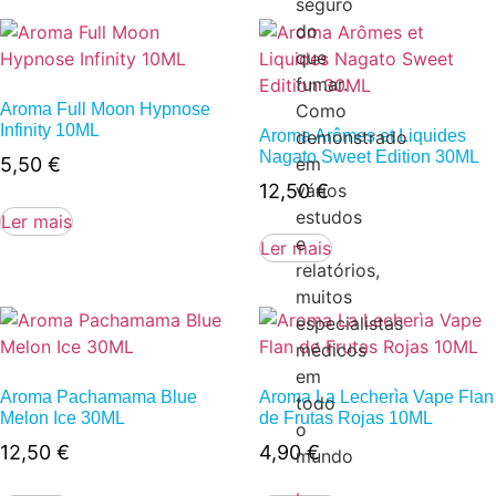
seguro
do
que
fumar.
Aroma Full Moon Hypnose
Como
Infinity 10ML
Aroma Arômes et Liquides
demonstrado
Nagato Sweet Edition 30ML
5,50
€
em
12,50
€
vários
estudos
Ler mais
e
Ler mais
relatórios,
muitos
especialistas
médicos
em
Aroma Pachamama Blue
Aroma La Lecherìa Vape Flan
todo
Melon Ice 30ML
de Frutas Rojas 10ML
o
12,50
€
4,90
€
mundo