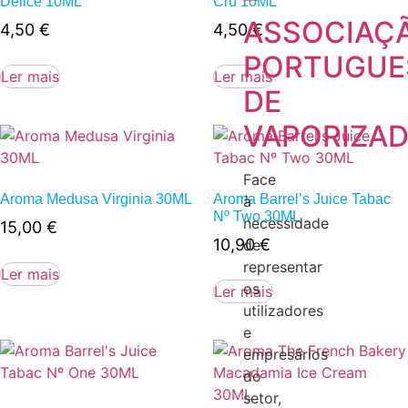
Delice 10ML
Cru 10ML
ASSOCIAÇ
4,50
€
4,50
€
PORTUGUE
Ler mais
Ler mais
DE
VAPORIZA
Face
Aroma Medusa Virginia 30ML
Aroma Barrel’s Juice Tabac
à
Nº Two 30ML
necessidade
15,00
€
10,90
€
de
representar
Ler mais
os
Ler mais
utilizadores
e
empresários
do
setor,