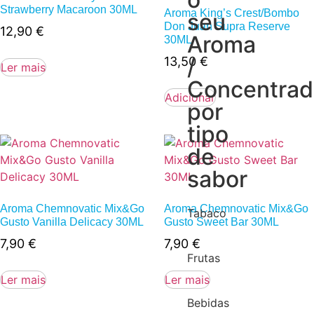
Strawberry Macaroon 30ML
Aroma King’s Crest/Bombo
seu
Don Juan Supra Reserve
12,90
€
Aroma
30ML
/
13,50
€
Ler mais
Concentra
Adicionar
por
tipo
de
sabor
Aroma Chemnovatic Mix&Go
Aroma Chemnovatic Mix&Go
Tabaco
Gusto Vanilla Delicacy 30ML
Gusto Sweet Bar 30ML
7,90
€
7,90
€
Frutas
Ler mais
Ler mais
Bebidas