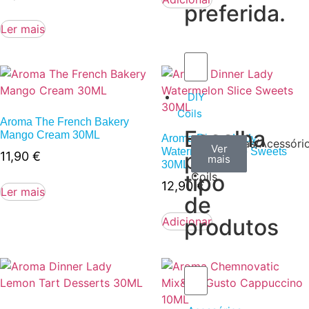
preferida.
Ler mais
DIY
Coils
Aroma The French Bakery
Escolha
Mango Cream 30ML
Aroma Dinner Lady
Arame
Algodão
Ferramentas/Acessóri
Ver
Ver
Ver
Watermelon Slice Sweets
por
11,90
€
mais
mais
mais
–
30ML
tipo
Coils
12,90
€
Ler mais
de
produtos
Adicionar