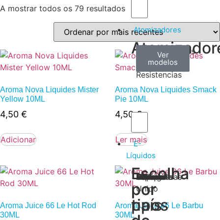
A mostrar todos os 79 resultados
Atomizadores
Atomizador
Claromizadores
Reconstruíveis
Coils
Ver
Ver
Ver
modelos
modelos
modelos
/
Resistencias
Aroma Nova Liquides Mister
Aroma Nova Liquides Smack
Yellow 10ML
Pie 10ML
4,50
€
4,50
€
Adicionar
Ler mais
E-
Líquidos
Escolha
Escolha
Tabaco
Frutas
Bebidas
Frescos
Sobremesas
Portugal
Alemanha
USA
Reino
Canadá
França
Malásia
Filipinas
Espanha
Polónia
Grécia
por
por
Unido
tipos
país
Aroma Juice 66 Le Hot Rod
Aroma Juice 66 Le Barbu
30ML
30ML