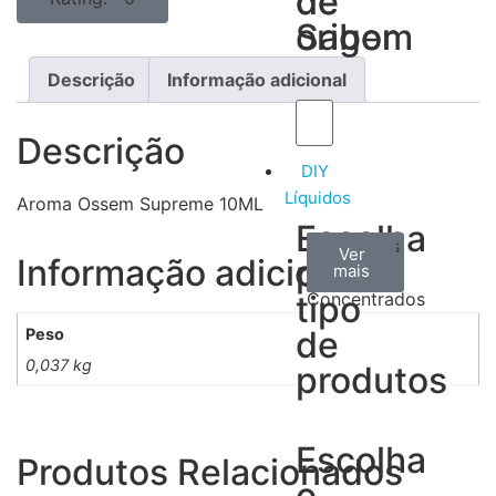
de
de
Sabor
origem
Descrição
Informação adicional
Descrição
DIY
Líquidos
Aroma Ossem Supreme 10ML
Escolha
Aromas
Bases
Accesorios
Ver
Ver
Ver
Informação adicional
por
todos
mais
mais
/
tipo
Concentrados
de
Peso
0,037 kg
produtos
Escolha
Produtos Relacionados
o