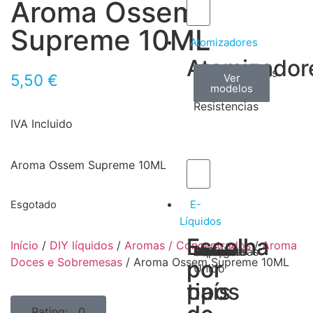
Aroma Ossem
Supreme 10ML
Atomizadores
Atomizador
Claromizadores
Reconstruíveis
Coils
5,50
€
Ver
Ver
Ver
modelos
modelos
modelos
/
Resistencias
IVA Incluido
Aroma Ossem Supreme 10ML
E-
Esgotado
Líquidos
Escolha
Escolha
Início
/
DIY líquidos
/
Aromas / Concentrados
/
Aroma
Tabaco
Frutas
Bebidas
Frescos
Sobremesas
Portugal
Alemanha
USA
Reino
Canadá
França
Malásia
Filipinas
Espanha
Polónia
Grécia
Doces e Sobremesas
/ Aroma Ossem Supreme 10ML
por
por
Unido
tipos
país
Rating: 0