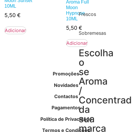
Moon Sunset
Aroma Full
10ML
Moon
Hypnose
Frescos
5,50
€
10ML
5,50
€
Adicionar
Sobremesas
Adicionar
Escolha
o
se
Promoções
Aroma
Novidades
/
Contactos
Concentra
da
Pagamentos
sua
Política de Privacidade
marca
Termos e Condições