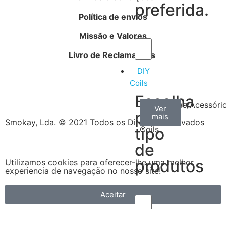
preferida.
Política de envios
Missão e Valores
Livro de Reclamações
DIY
Coils
Escolha
Arame
Algodão
Ferramentas/Acessóri
Ver
Ver
Ver
por
mais
mais
mais
–
Smokay, Lda. © 2021 Todos os Direitos Reservados
tipo
Coils
de
produtos
Utilizamos cookies para oferecer-lhe uma melhor
experiencia de navegação no nosso site!
Aceitar