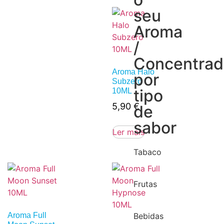
seu
Aroma
/
Concentra
Aroma Halo
por
Subzero
tipo
10ML
5,90
€
de
sabor
Ler mais
Tabaco
Frutas
Aroma Full
Bebidas