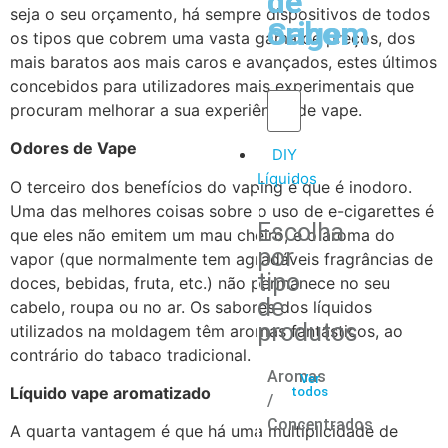
de
de
seja o seu orçamento, há sempre dispositivos de todos
Sabor
origem
os tipos que cobrem uma vasta gama de preços, dos
mais baratos aos mais caros e avançados, estes últimos
concebidos para utilizadores mais experimentais que
procuram melhorar a sua experiência de vape.
Odores de Vape
DIY
Líquidos
O terceiro dos benefícios do vaping é que é inodoro.
Uma das melhores coisas sobre o uso de e-cigarettes é
Escolha
que eles não emitem um mau cheiro, e o aroma do
por
vapor (que normalmente tem agradáveis fragrâncias de
tipo
doces, bebidas, fruta, etc.) não permanece no seu
de
cabelo, roupa ou no ar. Os sabores dos líquidos
produtos
utilizados na moldagem têm aromas fantásticos, ao
contrário do tabaco tradicional.
Aromas
Ver
Líquido vape aromatizado
todos
/
Concentrados
A quarta vantagem é que há uma multiplicidade de