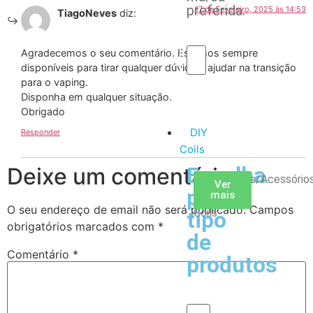
preferida.
17 de Fevereiro, 2025 às 14:53
TiagoNeves
diz:
Agradecemos o seu comentário. Estamos sempre
disponíveis para tirar qualquer dúvida e ajudar na transição
para o vaping.
Disponha em qualquer situação.
Obrigado
DIY
Responder
Coils
Escolha
Deixe um comentário
Arame
Algodão
Ferramentas/Acessório
Ver
Ver
Ver
por
mais
mais
mais
–
O seu endereço de email não será publicado.
Campos
Coils
tipo
obrigatórios marcados com
*
de
Comentário
*
produtos