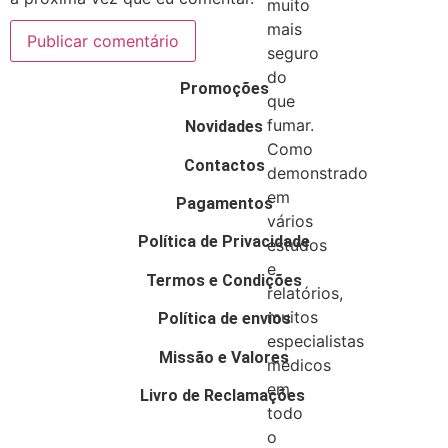
muito
mais
seguro
do
Promoções
que
fumar.
Novidades
Como
Contactos
demonstrado
em
Pagamentos
vários
Política de Privacidade
estudos
e
Termos e Condições
relatórios,
muitos
Política de envios
especialistas
Missão e Valores
médicos
em
Livro de Reclamações
todo
o