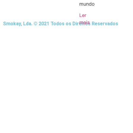
mundo
Ler
mais
Smokay, Lda. © 2021 Todos os Direitos Reservados
O
Vaping
é
95%
mais
seguro
do
que
fumar.