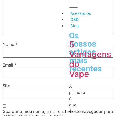
Acessórios
CBD
Blog
Os
nossos
5
Nome
*
artigos
Vantagens
mais
do
Email
*
recentes
Vape
Site
A
primeira
é
que
é
Guardar o meu nome, email e site neste navegador para
a próxima vez que eu comentar.