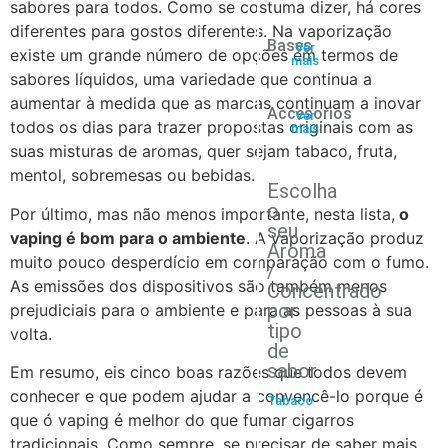
sabores para todos. Como se costuma dizer, há cores
diferentes para gostos diferentes. Na vaporização
Bases
Ver
existe um grande número de opções em termos de
mais
sabores líquidos, uma variedade que continua a
aumentar à medida que as marcas continuam a inovar
Accesorios
Ver
todos os dias para trazer propostas originais com as
mais
suas misturas de aromas, quer sejam tabaco, fruta,
mentol, sobremesas ou bebidas.
Escolha
o
Por último, mas não menos importante, nesta lista,
o
seu
vaping é bom para o ambiente
. A vaporização produz
Aroma
muito pouco desperdício em comparação com o fumo.
/
As emissões dos dispositivos são também menos
Concentrado
por
prejudiciais para o ambiente e para as pessoas à sua
tipo
volta.
de
sabor
Em resumo, eis cinco boas razões que todos devem
conhecer e que podem ajudar a convencê-lo porque é
Tabaco
que ó vaping é melhor do que fumar cigarros
tradicionais. Como sempre, se precisar de saber mais