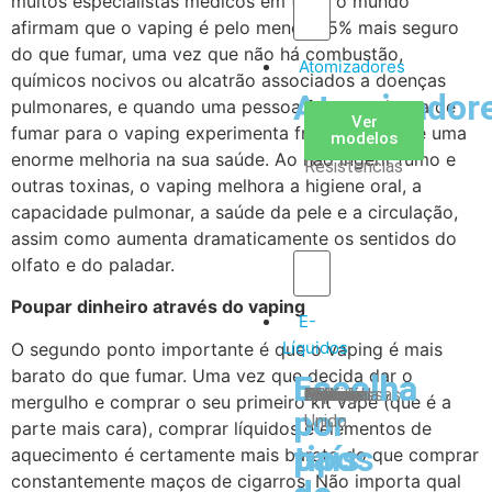
muitos especialistas médicos em todo o mundo
afirmam que o vaping é pelo menos 95% mais seguro
do que fumar, uma vez que não há combustão,
Atomizadores
químicos nocivos ou alcatrão associados a doenças
Atomizador
pulmonares, e quando uma pessoa faz a mudança de
Claromizadores
Reconstruíveis
Coils
Ver
Ver
Ver
fumar para o vaping experimenta frequentemente uma
modelos
modelos
modelos
/
enorme melhoria na sua saúde. Ao não ingerir fumo e
Resistencias
outras toxinas, o vaping melhora a higiene oral, a
capacidade pulmonar, a saúde da pele e a circulação,
assim como aumenta dramaticamente os sentidos do
olfato e do paladar.
Poupar dinheiro através do vaping
E-
Líquidos
O segundo ponto importante é que o vaping é mais
barato do que fumar. Uma vez que decida dar o
Escolha
Escolha
Tabaco
Frutas
Bebidas
Frescos
Sobremesas
Portugal
Alemanha
USA
Reino
Canadá
França
Malásia
Filipinas
Espanha
Polónia
Grécia
mergulho e comprar o seu primeiro kit vape (que é a
por
por
Unido
parte mais cara), comprar líquidos e elementos de
tipos
país
aquecimento é certamente mais barato do que comprar
constantemente maços de cigarros. Não importa qual