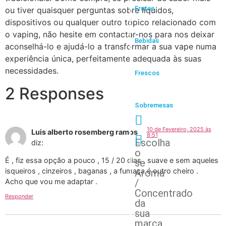
Frutas
ou tiver quaisquer perguntas sobre líquidos,
dispositivos ou qualquer outro tópico relacionado com
o vaping, não hesite em contactar-nos para nos deixar
Bebidas
aconselhá-lo e ajudá-lo a transformar a sua vape numa
experiência única, perfeitamente adequada às suas
necessidades.
Frescos
2 Responses
Sobremesas
10 de Fevereiro, 2025 às
Luis alberto rosemberg ramos
8:51
Escolha
diz:
o
É , fiz essa opção a pouco , 15 / 20 dias , suave e sem aqueles
se
isqueiros , cinzeiros , baganas , a fumaça é outro cheiro .
Aroma
/
Acho que vou me adaptar .
Concentrado
Responder
da
sua
marca