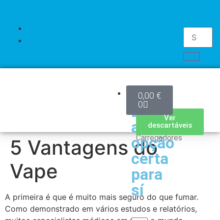
Kits
0,00
€
0
Escolha
Kits
Mods
Pods
Accesorios
Pilhas
Descartáveis
Ver
Ver
Ver
Ver
Ver
Ver
a
modelos
modelos
modelos
acessórios
produtos
descartáveis
/
Carregadores
opção
5 Vantagens do
certa
Vape
para
sí
A primeira é que é muito mais seguro do que fumar.
Como demonstrado em vários estudos e relatórios,