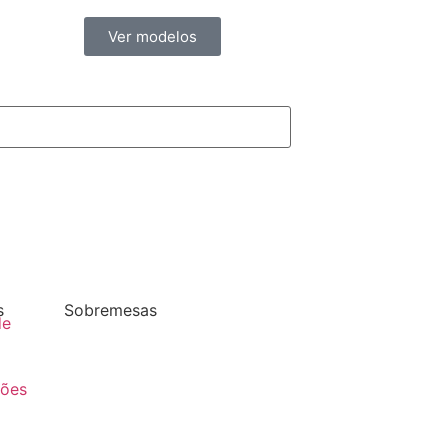
Ver modelos
s
Sobremesas
de
ções