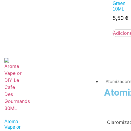
Green
10ML
5,50
€
Adicion
Atomizador
Atomi
Aroma
Claromiza
Vape or