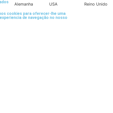
ados
Alemanha
USA
Reino Unido
mos cookies para oferecer-lhe uma
experiencia de navegação no nosso
Filipinas
Espanha
Pol
s
a por tipo de produtos