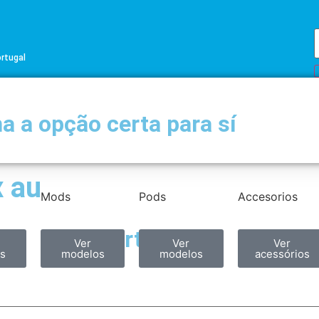
ortugal
a a opção certa para sí
 au
Mods
Pods
Accesorios
Partilhar
Ver
Ver
Ver
s
modelos
modelos
acessórios