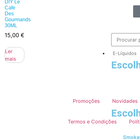
DIY Le
Cafe
Des
Gourmands
30ML
15,00
€
Ler
E-Líquidos
mais
Escolh
Promoções
Novidades
Escolh
Termos e Condições
Polí
Smokay