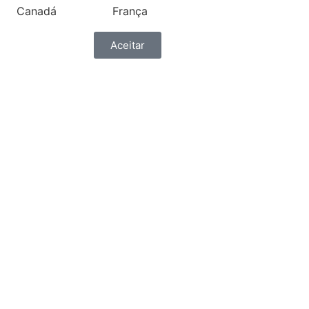
Canadá
França
Aceitar
ónia
Grécia