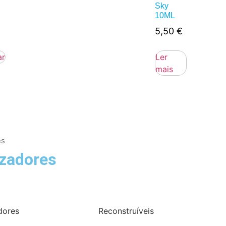
Sky
10ML
5,50
€
ar
Ler
mais
es
zadores
dores
Reconstruíveis