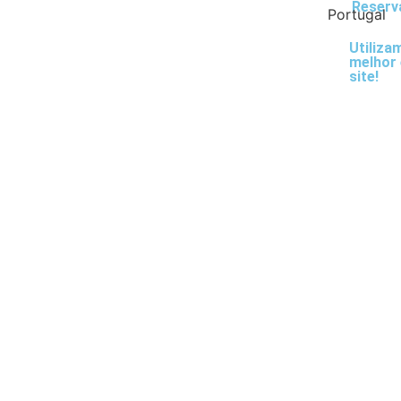
Reserv
Portugal
Utiliza
melhor 
site!
Malásia
DIY Líquido
Escolh