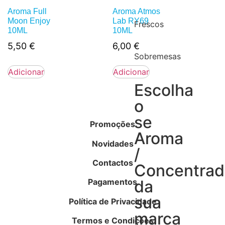
Aroma Full
Aroma Atmos
Moon Enjoy
Lab RY69
Frescos
10ML
10ML
5,50
€
6,00
€
Sobremesas
Adicionar
Adicionar
Escolha
o
se
Promoções
Aroma
Novidades
/
Contactos
Concentra
Pagamentos
da
sua
Política de Privacidade
marca
Termos e Condições