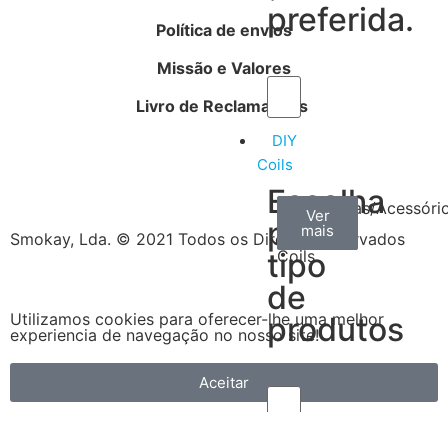
preferida.
Política de envios
Missão e Valores
Livro de Reclamações
DIY
Coils
Escolha
Arame
Algodão
Ferramentas/Acessóri
Ver
Ver
Ver
por
mais
mais
mais
–
Smokay, Lda. © 2021 Todos os Direitos Reservados
tipo
Coils
de
Utilizamos cookies para oferecer-lhe uma melhor
produtos
experiencia de navegação no nosso site!
Aceitar