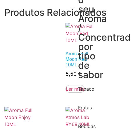
seu
Produtos Relacionados
Aroma
/
Concentra
por
tipo
Aroma Full
Moon Red
de
10ML
sabor
5,50
€
Tabaco
Ler mais
Frutas
Bebidas