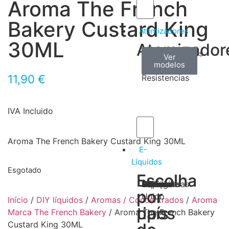
Aroma The French
Bakery Custard King
Atomizadores
30ML
Atomizador
Claromizadores
Reconstruíveis
Coils
Ver
Ver
Ver
modelos
modelos
modelos
/
11,90
€
Resistencias
IVA Incluido
Aroma The French Bakery Custard King 30ML
E-
Líquidos
Esgotado
Escolha
Escolha
Tabaco
Frutas
Bebidas
Frescos
Sobremesas
Portugal
Alemanha
USA
Reino
Canadá
França
Malásia
Filipinas
Espanha
Polónia
Grécia
por
por
Unido
Início
/
DIY líquidos
/
Aromas / Concentrados
/
Aroma
tipos
país
Marca The French Bakery
/ Aroma The French Bakery
Custard King 30ML