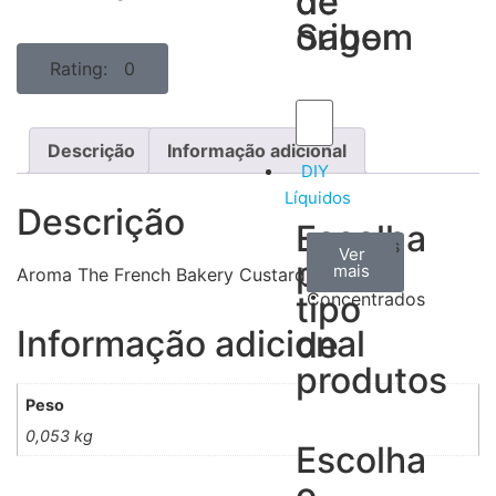
de
de
Sabor
origem
Rating: 0
Descrição
Informação adicional
DIY
Líquidos
Descrição
Escolha
Aromas
Bases
Accesorios
Ver
Ver
Ver
por
todos
mais
mais
/
Aroma The French Bakery Custard King 30ML
tipo
Concentrados
Informação adicional
de
produtos
Peso
0,053 kg
Escolha
o