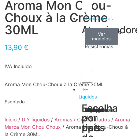
Aroma Mon Chou-
Choux à la Crème
Atomizadores
30ML
Atomizador
Claromizadores
Reconstruíveis
Coils
Ver
Ver
Ver
modelos
modelos
modelos
/
13,90
€
Resistencias
IVA Incluido
Aroma Mon Chou-Choux à la Crème 30ML
E-
Líquidos
Esgotado
Escolha
Escolha
Tabaco
Frutas
Bebidas
Frescos
Sobremesas
Portugal
Alemanha
USA
Reino
Canadá
França
Malásia
Filipinas
Espanha
Polónia
Grécia
por
por
Unido
Início
/
DIY líquidos
/
Aromas / Concentrados
/
Aroma
tipos
país
Marca Mon Chou Choux
/ Aroma Mon Chou-Choux à
la Crème 30ML