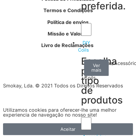
preferida.
Termos e Condições
Política de envios
Missão e Valores
DIY
Livro de Reclamações
Coils
Escolha
Arame
Algodão
Ferramentas/Acessóri
Ver
Ver
Ver
por
mais
mais
mais
–
tipo
Coils
Smokay, Lda. © 2021 Todos os Direitos Reservados
de
produtos
Utilizamos cookies para oferecer-lhe uma melhor
experiencia de navegação no nosso site!
Aceitar