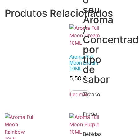
seu
Produtos Relacionados
Aroma
/
Concentra
por
tipo
Aroma Full
Moon Dream
de
10ML
sabor
5,50
€
Tabaco
Ler mais
Frutas
Bebidas