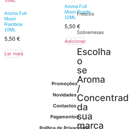
Aroma Full
Moon Purple
Aroma Full
Frescos
10ML
Moon
Rainbow
5,50
€
10ML
Sobremesas
5,50
€
Adicionar
Escolha
Ler mais
o
se
Aroma
Promoções
/
Novidades
Concentra
da
Contactos
sua
Pagamentos
marca
Política de Privacidade