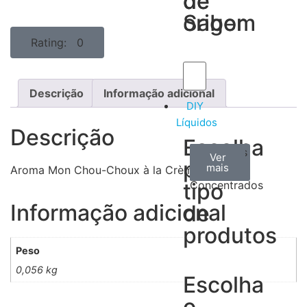
de
de
Sabor
origem
Rating: 0
Descrição
Informação adicional
DIY
Líquidos
Descrição
Escolha
Aromas
Bases
Accesorios
Ver
Ver
Ver
por
todos
mais
mais
/
Aroma Mon Chou-Choux à la Crème 30ML
tipo
Concentrados
Informação adicional
de
produtos
Peso
0,056 kg
Escolha
o