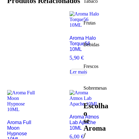
Produtos Relacionados
Tabaco
Frutas
Aroma Halo
Torque56
Bebidas
10ML
5,90
€
Frescos
Ler mais
Sobremesas
Escolha
o
Aroma Atmos
se
Aroma Full
Lab Apache
Aroma
Moon
10ML
Hypnose
/
6,00
€