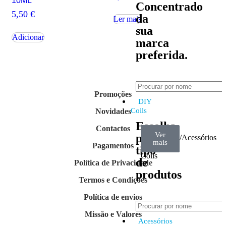
10ML
Concentrado
5,50
€
da
Ler mais
sua
Adicionar
marca
preferida.
Promoções
DIY
Coils
Novidades
Escolha
Contactos
Ver
Ver
Ver
por
Arame
Algodão
Ferramentas/Acessórios
mais
mais
mais
Pagamentos
–
tipo
Coils
de
Política de Privacidade
produtos
Termos e Condições
Política de envios
Missão e Valores
Acessórios