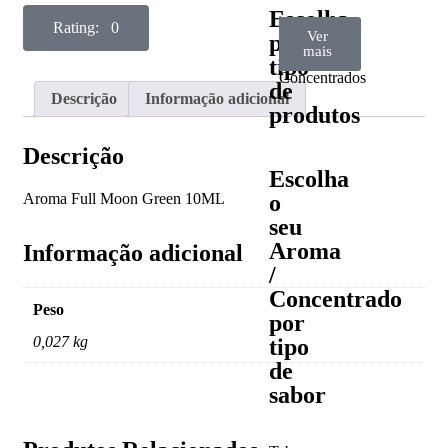
Escolha
Rating: 0
Ver
Ver
Ver
por
Aromas
Bases
Accesorios
todos
mais
mais
/
tipo
Concentrados
de
Descrição
Informação adicional
produtos
Descrição
Escolha
Aroma Full Moon Green 10ML
o
seu
Aroma
Informação adicional
/
Concentrado
Peso
por
0,027 kg
tipo
de
sabor