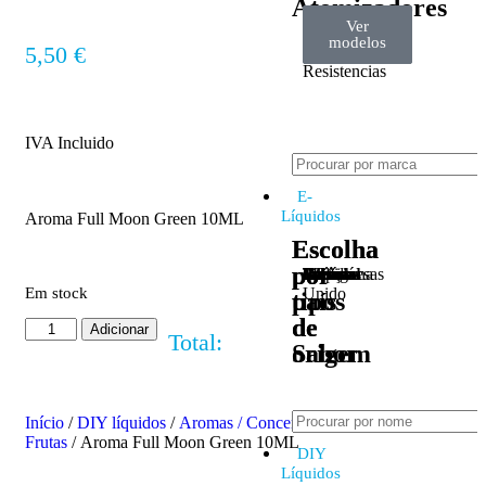
Atomizadores
Ver
Ver
Ver
Claromizadores
Reconstruíveis
Coils
modelos
modelos
modelos
5,50
€
/
Resistencias
IVA Incluido
E-
Líquidos
Aroma Full Moon Green 10ML
Escolha
Escolha
por
por
Tabaco
Frutas
Bebidas
Frescos
Sobremesas
Portugal
Alemanha
USA
Reino
Canadá
França
Malásia
Filipinas
Espanha
Polónia
Grécia
Em stock
Unido
tipos
país
de
de
Adicionar
Total:
Sabor
origem
Início
/
DIY líquidos
/
Aromas / Concentrados
/
Aroma
Frutas
/ Aroma Full Moon Green 10ML
DIY
Líquidos