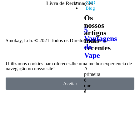
CBD
Livro de Reclamações
Blog
Os
nossos
5
artigos
Vantagens
mais
Smokay, Lda. © 2021 Todos os Direitos Reservados
do
recentes
Vape
Utilizamos cookies para oferecer-lhe uma melhor experiencia de
A
navegação no nosso site!
primeira
é
Aceitar
que
é
muito
mais
seguro
do
que
fumar.
Como
demonstrado