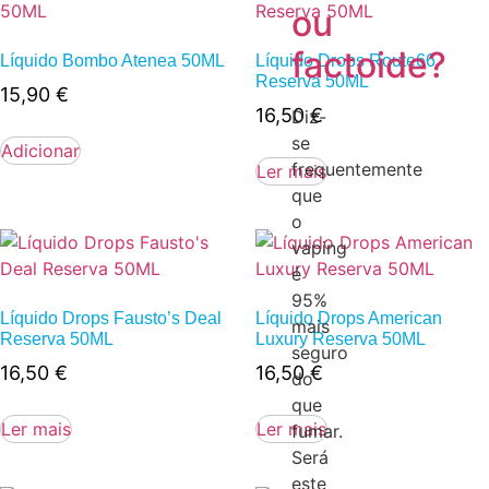
ou
factoide?
Líquido Bombo Atenea 50ML
Líquido Drops Route66
Reserva 50ML
15,90
€
16,50
€
Diz-
se
Adicionar
frequentemente
Ler mais
que
o
vaping
é
95%
Líquido Drops Fausto’s Deal
Líquido Drops American
mais
Reserva 50ML
Luxury Reserva 50ML
seguro
16,50
€
16,50
€
do
que
Ler mais
Ler mais
fumar.
Será
este