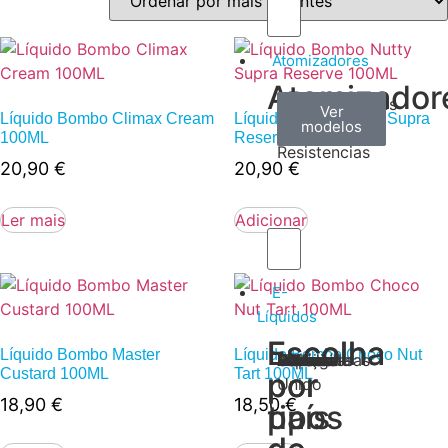
Atomizadores
Atomizador
Claromizadores
Reconstruíveis
Coils
Ver
Ver
Ver
Líquido Bombo Climax Cream
Líquido Bombo Nutty Supra
modelos
modelos
modelos
/
100ML
Reserve 100ML
Resistencias
20,90
€
20,90
€
Ler mais
Adicionar
E-
Líquidos
Escolha
Escolha
Líquido Bombo Master
Líquido Bombo Choco Nut
Tabaco
Frutas
Bebidas
Frescos
Sobremesas
Portugal
Alemanha
USA
Reino
Canadá
França
Malásia
Filipinas
Espanha
Polónia
Grécia
Custard 100ML
Tart 100ML
por
por
Unido
18,90
€
18,50
€
tipos
país