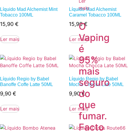
Ler
mais
Líquido Mad Alchemist Mint
Líquido Mad Alchemist
Tobacco 100ML
Caramel Tobacco 100ML
O
15,90
€
15,90
€
Vaping
Ler mais
Ler mais
é
95%
mais
Líquido Regio by Babel
Líquido Regio by Babel
seguro
Banoffe Coffe Latte 50ML
Mocha Chocca Late 50ML
do
9,90
€
9,90
€
que
Ler mais
Ler mais
fumar.
Facto