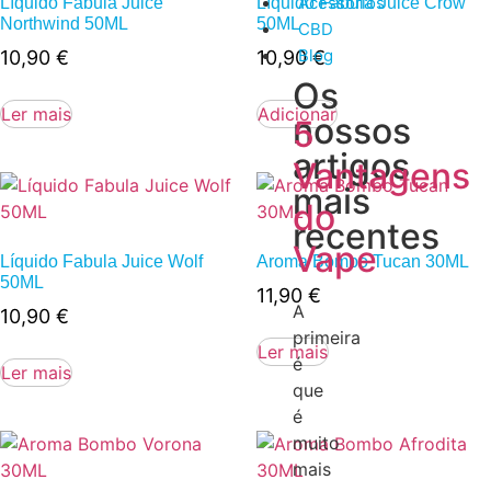
Acessórios
Líquido Fabula Juice
Líquido Fabula Juice Crow
Northwind 50ML
50ML
CBD
Blog
10,90
€
10,90
€
Os
Ler mais
Adicionar
nossos
5
artigos
Vantagens
mais
do
recentes
Vape
Líquido Fabula Juice Wolf
Aroma Bombo Tucan 30ML
50ML
11,90
€
A
10,90
€
primeira
Ler mais
é
Ler mais
que
é
muito
mais