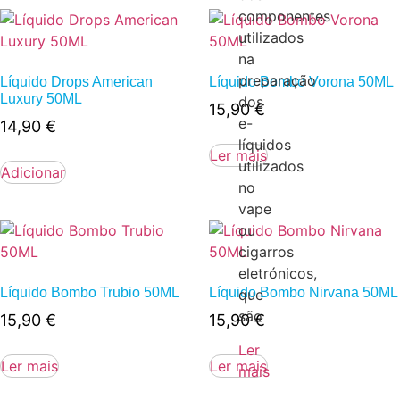
componentes
utilizados
na
preparação
Líquido Drops American
Líquido Bombo Vorona 50ML
Luxury 50ML
dos
15,90
€
e-
14,90
€
líquidos
Ler mais
utilizados
Adicionar
no
vape
ou
cigarros
eletrónicos,
Líquido Bombo Trubio 50ML
Líquido Bombo Nirvana 50ML
que
são
15,90
€
15,90
€
Ler
Ler mais
Ler mais
mais