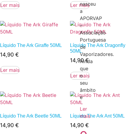
nasceu
Ler mais
Ler mais
a
APORVAP
–
Associação
Portuguesa
Líquido The Ark Giraffe 50ML
Líquido The Ark Dragonfly
de
50ML
Vaporizadores.
14,90
€
14,90
€
Ainda
que
Ler mais
Ler mais
o
seu
âmbito
e
Ler
mais
Líquido The Ark Beetle 50ML
Líquido The Ark Ant 50ML
14,90
€
14,90
€