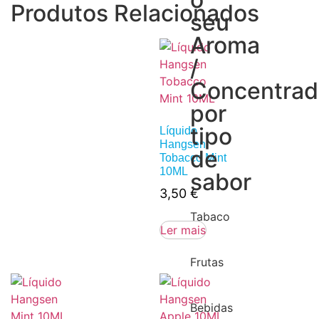
Produtos Relacionados
seu
Aroma
/
Concentra
por
tipo
Líquido
Hangsen
de
Tobacco Mint
10ML
sabor
3,50
€
Tabaco
Ler mais
Frutas
Bebidas