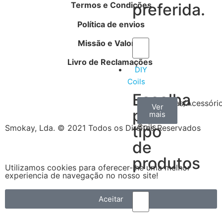
Termos e Condições
preferida.
Política de envios
Missão e Valores
Livro de Reclamações
DIY
Coils
Escolha
Arame
Algodão
Ferramentas/Acessóri
Ver
Ver
Ver
por
mais
mais
mais
–
tipo
Coils
Smokay, Lda. © 2021 Todos os Direitos Reservados
de
produtos
Utilizamos cookies para oferecer-lhe uma melhor
experiencia de navegação no nosso site!
Aceitar