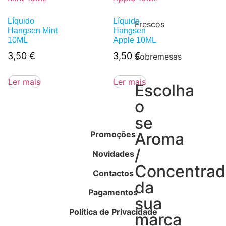
Líquido
Líquido
Frescos
Hangsen Mint
Hangsen
10ML
Apple 10ML
3,50
€
3,50
€
Sobremesas
Ler mais
Ler mais
Escolha
o
se
Promoções
Aroma
/
Novidades
Concentra
Contactos
da
Pagamentos
sua
Política de Privacidade
marca