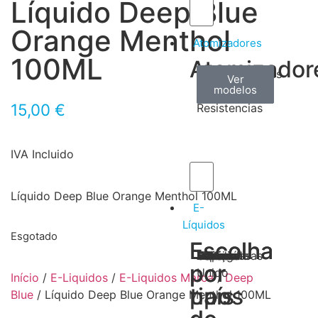
Líquido Deep Blue
Orange Menthol
Atomizadores
100ML
Atomizador
Claromizadores
Reconstruíveis
Coils
Ver
Ver
Ver
modelos
modelos
modelos
/
15,00
€
Resistencias
IVA Incluido
Líquido Deep Blue Orange Menthol 100ML
E-
Líquidos
Esgotado
Escolha
Escolha
Tabaco
Frutas
Bebidas
Frescos
Sobremesas
Portugal
Alemanha
USA
Reino
Canadá
França
Malásia
Filipinas
Espanha
Polónia
Grécia
por
por
Unido
Início
/
E-Liquidos
/
E-Liquidos Marca
/
Deep
tipos
país
Blue
/ Líquido Deep Blue Orange Menthol 100ML