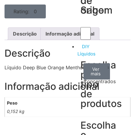
de
de
Sabor
origem
Rating: 0
Descrição
Informação adicional
DIY
Descrição
Líquidos
Escolha
Aromas
Bases
Accesorios
Líquido Deep Blue Orange Menthol 100ML
Ver
Ver
Ver
por
todos
mais
mais
/
tipo
Concentrados
Informação adicional
de
produtos
Peso
0,152 kg
Escolha
o