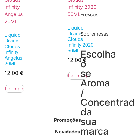
Frescos
Líquido
Sobremesas
Divine
Líquido
Clouds
Divine
Infinity 2020
Clouds
50ML
Escolha
Infinity
Angelus
12,00
€
o
20ML
se
12,00
€
Ler mais
Aroma
Ler mais
/
Concentra
da
sua
Promoções
marca
Novidades