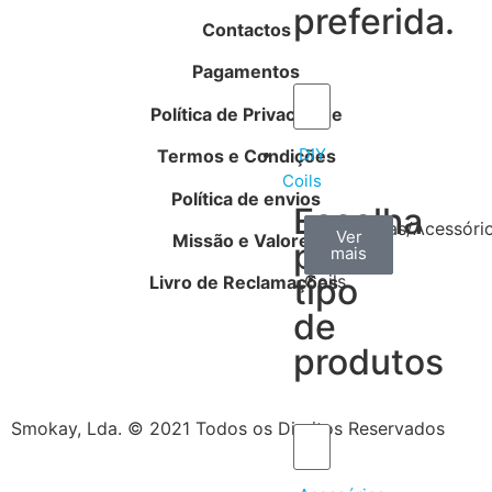
preferida.
Contactos
Pagamentos
Política de Privacidade
DIY
Termos e Condições
Coils
Política de envios
Escolha
Arame
Algodão
Ferramentas/Acessóri
Ver
Ver
Ver
Missão e Valores
por
mais
mais
mais
–
tipo
Coils
Livro de Reclamações
de
produtos
Smokay, Lda. © 2021 Todos os Direitos Reservados