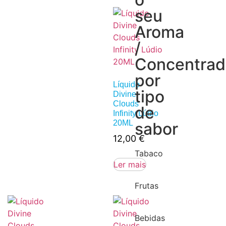
seu
Aroma
/
Concentra
por
Líquido
tipo
Divine
Clouds
de
Infinity Lúdio
20ML
sabor
12,00
€
Tabaco
Ler mais
Frutas
Bebidas