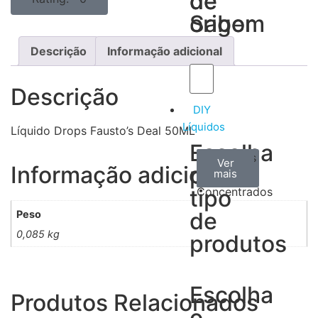
de
de
Sabor
origem
Descrição
Informação adicional
Descrição
DIY
Líquidos
Líquido Drops Fausto’s Deal 50ML
Escolha
Aromas
Bases
Accesorios
Ver
Ver
Ver
Informação adicional
por
todos
mais
mais
/
tipo
Concentrados
de
Peso
0,085 kg
produtos
Escolha
Produtos Relacionados
o