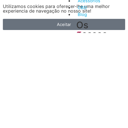
Acessórios
Utilizamos cookies para oferecer-lhe uma melhor
CBD
experiencia de navegação no nosso site!
Blog
Os
Aceitar
nossos
5
artigos
Vantagens
mais
do
recentes
Vape
A
primeira
é
que
é
muito
mais