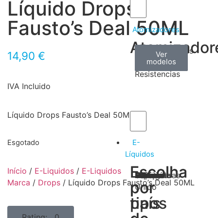
Líquido Drops
Fausto’s Deal 50ML
Atomizadores
Atomizador
Claromizadores
Reconstruíveis
Coils
14,90
€
Ver
Ver
Ver
modelos
modelos
modelos
/
Resistencias
IVA Incluido
Líquido Drops Fausto’s Deal 50ML
E-
Esgotado
Líquidos
Escolha
Escolha
Início
/
E-Liquidos
/
E-Liquidos
Tabaco
Frutas
Bebidas
Frescos
Sobremesas
Portugal
Alemanha
USA
Reino
Canadá
França
Malásia
Filipinas
Espanha
Polónia
Grécia
Marca
/
Drops
/ Líquido Drops Fausto’s Deal 50ML
por
por
Unido
tipos
país
Rating: 0