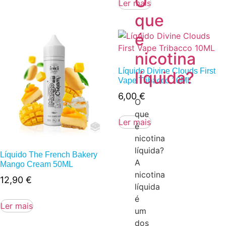
O
Ler mais
que
é
nicotina
Líquido Divine Clouds First
líquida?
Vape Tribacco 10ML
6,00
€
O
que
Ler mais
é
nicotina
líquida?
Líquido The French Bakery
A
Mango Cream 50ML
nicotina
12,90
€
líquida
é
Ler mais
um
dos