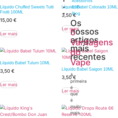
Acessórios
CBD
Líquido Chuffed Sweets Tutti
Líquido Babel Colorado 10ML
Frutti 100ML
Blog
3,50
€
15,00
€
Os
Ler mais
nossos
5
Ler mais
artigos
Vantagens
mais
do
recentes
Vape
Líquido Babel Tulum 10ML
Líquido Babel Saigon 10ML
3,50
€
A
3,50
€
primeira
Ler mais
é
Ler mais
que
é
muito
mais