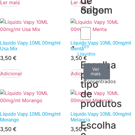
de
de
Ler mais
Ler mais
Sabor
origem
Líquido Vapy 10ML 00mg/ml
Líquido Vapy 10ML 00mg/ml
DIY
Usa Mix
Menta
Líquidos
3,50
€
3,50
€
Escolha
Aromas
Bases
Accesorios
Ver
Ver
Ver
por
Adicionar
Adicionar
todos
mais
mais
/
tipo
Concentrados
de
produtos
Líquido Vapy 10ML 00mg/ml
Líquido Vapy 10ML 00mg/ml
Morango
Melancia
Escolha
3,50
€
3,50
€
o