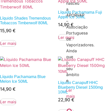
nasceu
a
Líquido Pachamama Fuji
APORVAP
Apple Ice 50ML
Líquido Shades Tremendous
–
Tobaccos Timberwolf 80ML
14,90
€
Associação
15,90
€
Portuguesa
Ler mais
de
Ler mais
Vaporizadores.
Ainda
que
o
seu
âmbito
Líquido Pachamama Blue
e
Melon Ice 50ML
Líquido Canapuff HHC
Blueberry Diesel 1500mg
14,90
€
Ler
10ML
mais
22,90
€
Ler mais