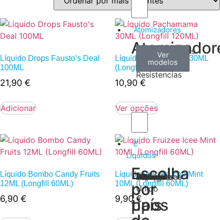
Atomizadores
Atomizador
Claromizadores
Reconstruíveis
Coils
Ver
Ver
Ver
Líquido Drops Fausto’s Deal
Líquido Pachamama 30ML
modelos
modelos
modelos
/
100ML
(Longfill 120ML)
Resistencias
21,90
€
10,90
€
Adicionar
Ver opções
E-
Líquidos
Escolha
Escolha
Líquido Bombo Candy Fruits
Líquido Fruizee Icee Mint
Tabaco
Frutas
Bebidas
Frescos
Sobremesas
Portugal
Alemanha
USA
Reino
Canadá
França
Malásia
Filipinas
Espanha
Polónia
Grécia
12ML (Longfill 60ML)
10ML (Longfill 60ML)
por
por
Unido
6,90
€
9,90
€
tipos
país