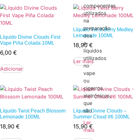
componentes
utilizados
na
preparação
Líquido Twist Berry Medley
dos
Lemonade 100ML
Líquido Divine Clouds First
e-
Vape Piña Colada 10ML
18,90
€
líquidos
6,00
€
utilizados
Ler mais
no
Adicionar
vape
ou
cigarros
eletrónicos,
que
são
Líquido Twist Peach Blossom
Líquido Divine Clouds –
Lemonade 100ML
Summer Cloud #6 100ML
Ler
18,90
€
15,90
€
mais