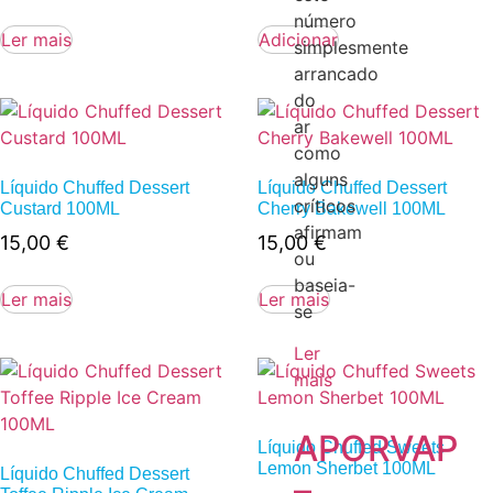
número
Ler mais
Adicionar
simplesmente
arrancado
do
ar
como
alguns
Líquido Chuffed Dessert
Líquido Chuffed Dessert
críticos
Custard 100ML
Cherry Bakewell 100ML
afirmam
15,00
€
15,00
€
ou
baseia-
Ler mais
Ler mais
se
Ler
mais
APORVAP
Líquido Chuffed Sweets
Lemon Sherbet 100ML
Líquido Chuffed Dessert
–