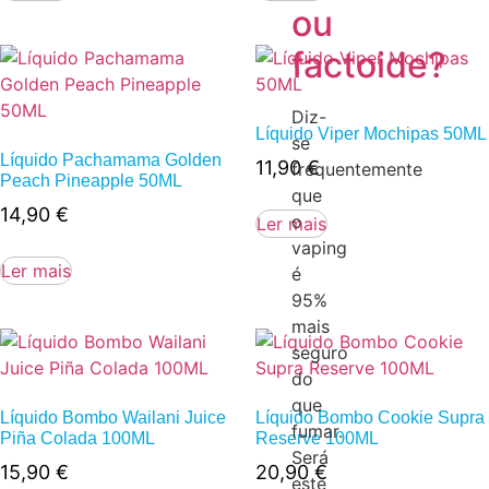
ou
factoide?
Diz-
Líquido Viper Mochipas 50ML
se
Líquido Pachamama Golden
11,90
€
frequentemente
Peach Pineapple 50ML
que
14,90
€
o
Ler mais
vaping
Ler mais
é
95%
mais
seguro
do
que
Líquido Bombo Wailani Juice
Líquido Bombo Cookie Supra
fumar.
Piña Colada 100ML
Reserve 100ML
Será
15,90
€
20,90
€
este