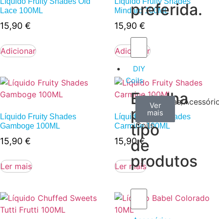
Líquido Fruity Shades Old
Líquido Fruity Shades
preferida.
Lace 100ML
Mindaro 100ML
15,90
€
15,90
€
Adicionar
Adicionar
DIY
Coils
Escolha
Arame
Algodão
Ferramentas/Acessóri
Ver
Ver
Ver
por
mais
mais
mais
–
Líquido Fruity Shades
Líquido Fruity Shades
tipo
Coils
Gamboge 100ML
Carmine 100ML
15,90
€
15,90
€
de
produtos
Ler mais
Ler mais