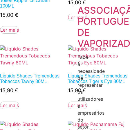
Toffee Ripple Ice Cream
15,00
€
100ML
ASSOCIAÇ
15,00
€
Ler mais
PORTUGUE
DE
Ler mais
VAPORIZA
Face
à
necessidade
Líquido Shades Tremendous
Líquido Shades Tremendous
de
Tobaccos Tawny 80ML
Tobaccos Tiger’s Eye 80ML
representar
15,90
€
15,90
€
os
utilizadores
Ler mais
Ler mais
e
empresários
do
setor,