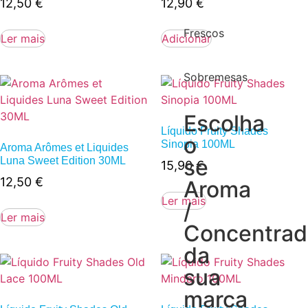
12,50
€
12,90
€
Frescos
Ler mais
Adicionar
Sobremesas
Escolha
Líquido Fruity Shades
o
Sinopia 100ML
Aroma Arômes et Liquides
se
Luna Sweet Edition 30ML
15,90
€
12,50
€
Aroma
Ler mais
/
Ler mais
Concentra
da
sua
marca