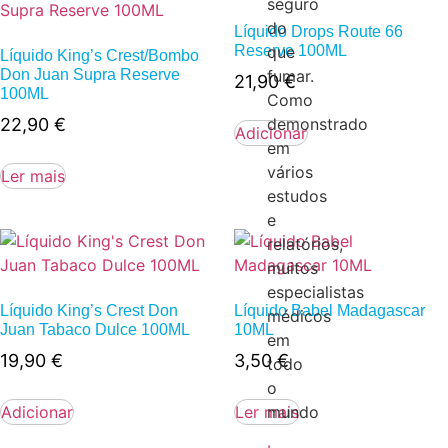
seguro
do
Líquido Drops Route 66
Reserve 100ML
que
Líquido King’s Crest/Bombo
Don Juan Supra Reserve
fumar.
21,90
€
100ML
Como
22,90
€
demonstrado
Adicionar
em
vários
Ler mais
estudos
e
relatórios,
muitos
especialistas
Líquido King’s Crest Don
Líquido Babel Madagascar
médicos
Juan Tabaco Dulce 100ML
10ML
em
19,90
€
3,50
€
todo
o
Adicionar
Ler mais
mundo