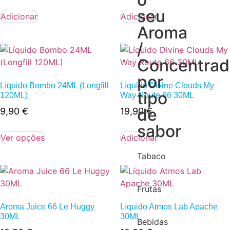
seu
Adicionar
Adicionar
Aroma
/
Concentra
por
Líquido Bombo 24ML (Longfill
Líquido Divine Clouds My
tipo
120ML)
Way Route 66 30ML
de
9,90
€
19,90
€
sabor
Ver opções
Adicionar
Tabaco
Frutas
Aroma Juice 66 Le Huggy
Líquido Atmos Lab Apache
30ML
30ML
Bebidas