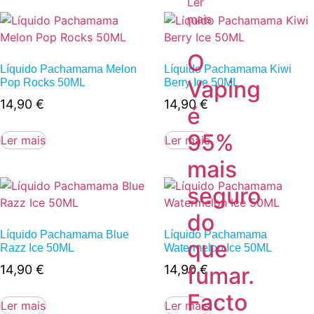
Ler
mais
O
Líquido Pachamama Melon
Líquido Pachamama Kiwi
Vaping
Pop Rocks 50ML
Berry Ice 50ML
14,90
€
14,90
€
é
95%
Ler mais
Ler mais
mais
seguro
do
Líquido Pachamama Blue
Líquido Pachamama
que
Razz Ice 50ML
Watermelon Ice 50ML
fumar.
14,90
€
14,90
€
Facto
Ler mais
Ler mais