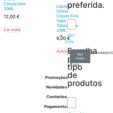
preferida.
Clouds Ares
Líquido
20ML
Divine
12,00
€
Clouds First
Vape
Tobacco Ice
Ler mais
10ML
DIY
6,00
€
Coils
Escolha
Adicionar
Arame
Algodão
Ferramentas/Acessóri
Ver
Ver
Ver
por
mais
mais
mais
–
tipo
Coils
de
Promoções
produtos
Novidades
Contactos
Pagamentos