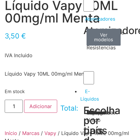
Líquido Vapy 10ML
00mg/ml Menta
Atomizadores
Atomizador
Claromizadores
Reconstruíveis
Coils
3,50
€
Ver
Ver
Ver
modelos
modelos
modelos
/
Resistencias
IVA Incluido
Líquido Vapy 10ML 00mg/ml Menta
E-
Em stock
Líquidos
Adicionar
Total:
Escolha
Escolha
Tabaco
Frutas
Bebidas
Frescos
Sobremesas
Portugal
Alemanha
USA
Reino
Canadá
França
Malásia
Filipinas
Espanha
Polónia
Grécia
por
por
Unido
tipos
país
Início
/
Marcas
/
Vapy
/ Líquido Vapy 10ML 00mg/ml