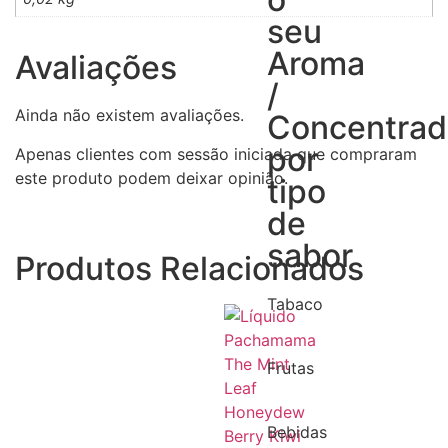
seu
Aroma
Avaliações
/
Ainda não existem avaliações.
Concentra
por
Apenas clientes com sessão iniciada que compraram
este produto podem deixar opinião.
tipo
de
sabor
Produtos Relacionados
Tabaco
Frutas
Bebidas