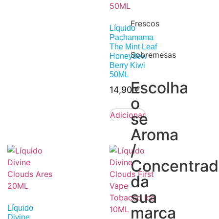
Frescos
Líquido
Pachamama
The Mint Leaf
Sobremesas
Honeydew
Berry Kiwi
50ML
Escolha
14,90
€
o
se
Adicionar
Aroma
/
Concentra
da
sua
marca
Líquido
Divine