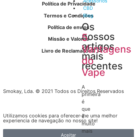
Acessórios
Política de Privacidade
CBD
Termos e Condições
Blog
Os
Política de envios
nossos
5
Missão e Valores
artigos
Vantagens
Livro de Reclamações
mais
do
recentes
Vape
A
Smokay, Lda. © 2021 Todos os Direitos Reservados
primeira
é
que
Utilizamos cookies para oferecer-lhe uma melhor
é
experiencia de navegação no nosso site!
muito
mais
Aceitar