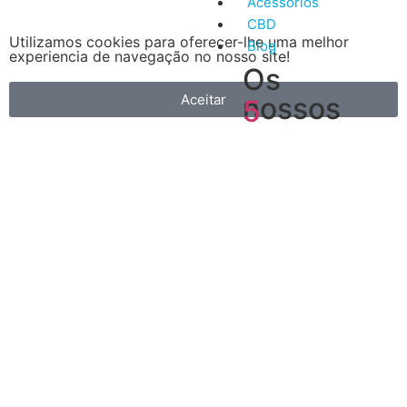
Acessórios
CBD
Utilizamos cookies para oferecer-lhe uma melhor
Blog
experiencia de navegação no nosso site!
Os
Aceitar
nossos
5
artigos
Vantagens
mais
do
recentes
Vape
A
primeira
é
que
é
muito
mais