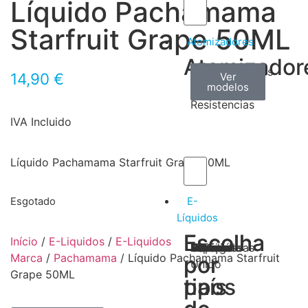
Líquido Pachamama
Starfruit Grape 50ML
Atomizadores
Atomizador
Claromizadores
Reconstruíveis
Coils
14,90
€
Ver
Ver
Ver
modelos
modelos
modelos
/
Resistencias
IVA Incluido
Líquido Pachamama Starfruit Grape 50ML
E-
Esgotado
Líquidos
Escolha
Escolha
Início
/
E-Liquidos
/
E-Liquidos
Tabaco
Frutas
Bebidas
Frescos
Sobremesas
Portugal
Alemanha
USA
Reino
Canadá
França
Malásia
Filipinas
Espanha
Polónia
Grécia
Marca
/
Pachamama
/ Líquido Pachamama Starfruit
por
por
Unido
Grape 50ML
tipos
país