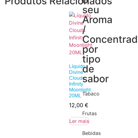
Produtos Relacionados
seu
Aroma
/
Concentra
por
tipo
de
Líquido
Divine
sabor
Clouds
Infinity
Moonlight
Tabaco
20ML
12,00
€
Frutas
Ler mais
Bebidas