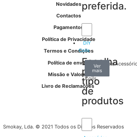
preferida.
Novidades
Contactos
Pagamentos
Política de Privacidade
DIY
Coils
Termos e Condições
Escolha
Política de envios
Arame
Algodão
Ferramentas/Acessóri
Ver
Ver
Ver
por
mais
mais
mais
–
Missão e Valores
tipo
Coils
Livro de Reclamações
de
produtos
Smokay, Lda. © 2021 Todos os Direitos Reservados