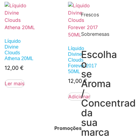
Frescos
Sobremesas
Líquido
Divine
Líquido
Escolha
Clouds
Divine
Athena 20ML
Clouds
o
Forever 2017
12,00
€
se
50ML
12,00
€
Aroma
Ler mais
/
Adicionar
Concentra
da
sua
Promoções
marca