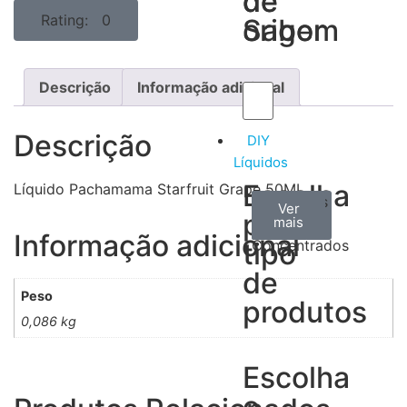
de
de
Rating: 0
Sabor
origem
Descrição
Informação adicional
Descrição
DIY
Líquidos
Escolha
Líquido Pachamama Starfruit Grape 50ML
Aromas
Bases
Accesorios
Ver
Ver
Ver
por
todos
mais
mais
/
Informação adicional
tipo
Concentrados
de
Peso
produtos
0,086 kg
Escolha
o