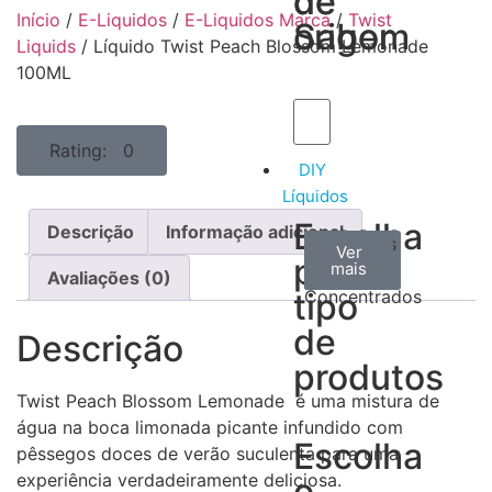
de
de
Início
/
E-Liquidos
/
E-Liquidos Marca
/
Twist
Sabor
origem
Liquids
/ Líquido Twist Peach Blossom Lemonade
100ML
Rating: 0
DIY
Líquidos
Escolha
Descrição
Informação adicional
Aromas
Bases
Accesorios
Ver
Ver
Ver
por
todos
mais
mais
/
Avaliações (0)
tipo
Concentrados
de
Descrição
produtos
Twist Peach Blossom Lemonade é uma mistura de
água na boca limonada picante infundido com
Escolha
pêssegos doces de verão suculenta para uma
experiência verdadeiramente deliciosa.
o