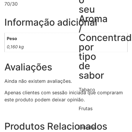
70/30
seu
Aroma
Informação adicional
/
Concentra
Peso
por
0,160 kg
tipo
de
Avaliações
sabor
Ainda não existem avaliações.
Tabaco
Apenas clientes com sessão iniciada que compraram
este produto podem deixar opinião.
Frutas
Produtos Relacionados
Bebidas