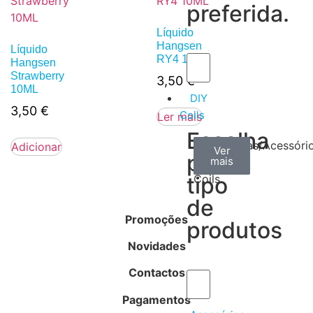
preferida.
Líquido
Hangsen
Líquido
RY4 10ML
Hangsen
Strawberry
3,50
€
10ML
DIY
3,50
€
Coils
Ler mais
Escolha
Arame
Algodão
Ferramentas/Acessóri
Adicionar
Ver
Ver
Ver
por
mais
mais
mais
–
tipo
Coils
de
Promoções
produtos
Novidades
Contactos
Pagamentos