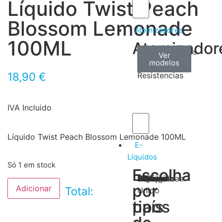
Líquido Twist Peach
Blossom Lemonade
Atomizadores
100ML
Atomizador
Claromizadores
Reconstruíveis
Coils
Ver
Ver
Ver
modelos
modelos
modelos
/
18,90
€
Resistencias
IVA Incluido
Líquido Twist Peach Blossom Lemonade 100ML
E-
Líquidos
Só 1 em stock
Escolha
Escolha
Tabaco
Frutas
Bebidas
Frescos
Sobremesas
Portugal
Alemanha
USA
Reino
Canadá
França
Malásia
Filipinas
Espanha
Polónia
Grécia
por
por
Adicionar
Total:
Unido
tipos
país