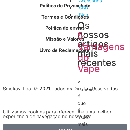
Acessórios
Política de Privacidade
CBD
Blog
Termos e Condições
Os
Política de envios
nossos
5
Missão e Valores
artigos
Vantagens
Livro de Reclamações
mais
do
recentes
Vape
A
Smokay, Lda. © 2021 Todos os Direitos Reservados
primeira
é
que
é
Utilizamos cookies para oferecer-lhe uma melhor
experiencia de navegação no nosso site!
muito
mais