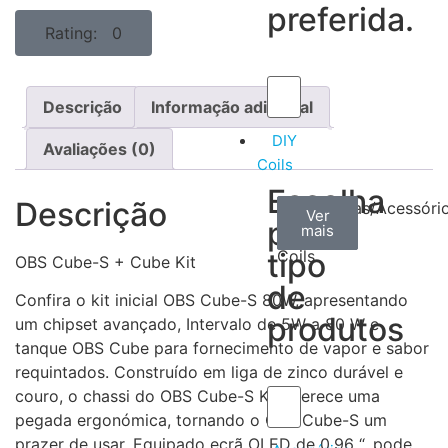
preferida.
Rating: 0
Descrição
Informação adicional
DIY
Avaliações (0)
Coils
Escolha
Descrição
Arame
Algodão
Ferramentas/Acessóri
Ver
Ver
Ver
por
mais
mais
mais
–
tipo
Coils
OBS Cube-S + Cube Kit
de
Confira o kit inicial OBS Cube-S 80W, apresentando
produtos
um chipset avançado, Intervalo de 5W a 80 W e
tanque OBS Cube para fornecimento de vapor e sabor
requintados. Construído em liga de zinco durável e
couro, o chassi do OBS Cube-S Kit oferece uma
pegada ergonómica, tornando o OBS Cube-S um
prazer de usar. Equipado ecrã OLED de 0,96 “, pode