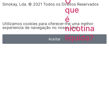
O
Smokay, Lda. © 2021 Todos os Direitos Reservados
que
é
Utilizamos cookies para oferecer-lhe uma melhor
nicotina
experiencia de navegação no nosso site!
líquida?
Aceitar
O
que
é
nicotina
líquida?
A
nicotina
líquida
é
um
dos