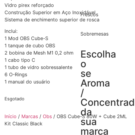
Vidro pirex reforçado
Construção Superior em Aço Inoxidável
Frescos
Sistema de enchimento superior de rosca
Inclui:
Sobremesas
1 Mod OBS Cube-S
1 tanque de cubo OBS
Escolha
2 bobina de Mesh M1 0,2 ohm
1 cabo tipo C
o
1 tubo de vidro sobressalente
se
6 O-Rings
Aroma
1 manual do usuário
/
Esgotado
Concentra
da
Início
/
Marcas
/
Obs
/ OBS Cube-S 80W + Cube 2ML
sua
Kit Classic Black
marca