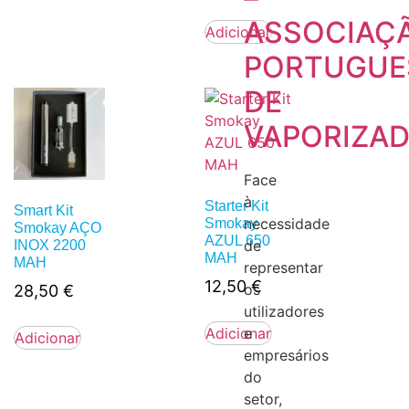
ASSOCIAÇ
Adicionar
PORTUGUE
DE
VAPORIZA
Face
à
Starter Kit
Smart Kit
necessidade
Smokay
Smokay AÇO
AZUL 650
de
INOX 2200
MAH
MAH
representar
12,50
€
os
28,50
€
utilizadores
e
Adicionar
Adicionar
empresários
do
setor,