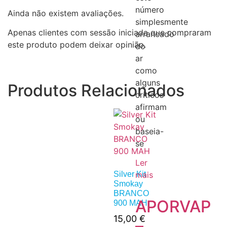
número
Ainda não existem avaliações.
simplesmente
Apenas clientes com sessão iniciada que compraram
arrancado
este produto podem deixar opinião.
do
ar
como
alguns
Produtos Relacionados
críticos
afirmam
ou
baseia-
se
Ler
mais
Silver Kit
Smokay
BRANCO
APORVAP
900 MAH
15,00
€
–