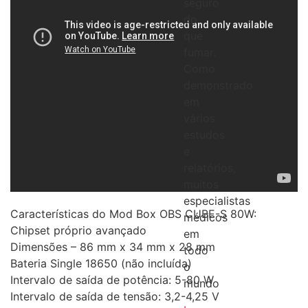
seguro
do
que
fumar.
Como
demonstrado
em
vários
estudos
e
relatórios,
muitos
especialistas
Características do Mod Box OBS CUBE-S 80W:
médicos
Chipset próprio avançado
em
Dimensões – 86 mm x 34 mm x 28 mm
todo
Bateria Single 18650 (não incluída)
o
Intervalo de saída de potência: 5-80 W
mundo
Intervalo de saída de tensão: 3,2-4,25 V