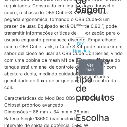
de
de
requintados. Construído em liga de zinco durável e
Sabor
origem
couro, o chassi do OBS Cube-S Kit oferece uma
pegada ergonómica, tornando o OBS Cube-S um
prazer de usar. Equipado ecrã OLED de 0,96 “, pode
transmitir informações críticas de vaporização para o
usuário enquanto permanece discreto. Emparelhado
DIY
com o OBS Cube Tank, o Cube S Kit pode produzir um
Líquidos
sabor delicioso ao usar as OBS Cube Coil Series, vindo
Escolha
com uma bobina de mesh M1 de 0,2 ohm. Na base do
Aromas
Bases
Accesorios
Ver
Ver
Ver
tanque está um anel de controle de fluxo de ar com
por
todos
mais
mais
/
abertura dupla, medindo cuidadosamente a
tipo
Concentrados
quantidade de fluxo de ar que passa pelo centro da
de
coil.
produtos
Características do Mod Box OBS CUBE-S 80W:
Chipset próprioo avançado
Dimensões – 86 mm x 34 mm x 28 mm
Escolha
Bateria Single 18650 (não incluída)
o
Intervalo de saída de potência: 5-80 W