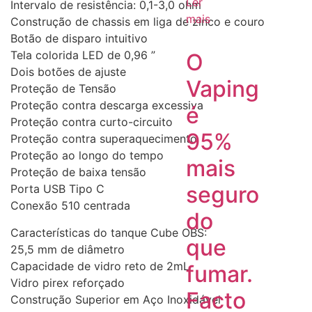
Ler
Intervalo de resistência: 0,1-3,0 ohm
mais
Construção de chassis em liga de zinco e couro
Botão de disparo intuitivo
Tela colorida LED de 0,96 ”
O
Dois botões de ajuste
Vaping
Proteção de Tensão
Proteção contra descarga excessiva
é
Proteção contra curto-circuito
95%
Proteção contra superaquecimento
Proteção ao longo do tempo
mais
Proteção de baixa tensão
seguro
Porta USB Tipo C
Conexão 510 centrada
do
Características do tanque Cube OBS:
que
25,5 mm de diâmetro
Capacidade de vidro reto de 2mL
fumar.
Vidro pirex reforçado
Facto
Construção Superior em Aço Inoxidável