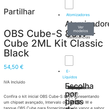
Partilhar
Atomizadores
Atomizador
Claromizadores
Reconstruíveis
Coils
Ver
Ver
Ver
OBS Cube-S 80W +
modelos
modelos
modelos
/
Resistencias
Cube 2ML Kit Classic
Black
54,50
€
E-
Líquidos
IVA Incluido
Escolha
Escolha
Tabaco
Frutas
Bebidas
Frescos
Sobremesas
Portugal
Alemanha
USA
Reino
Canadá
França
Malásia
Filipinas
Espanha
Polónia
Grécia
por
por
Unido
Confira o kit inicial OBS Cube-S 80W, apresentando
tipos
país
um chipset avançado, Intervalo de 5W a 80 W e
tanque OBS Cube para fornecimento de vapor e sabor