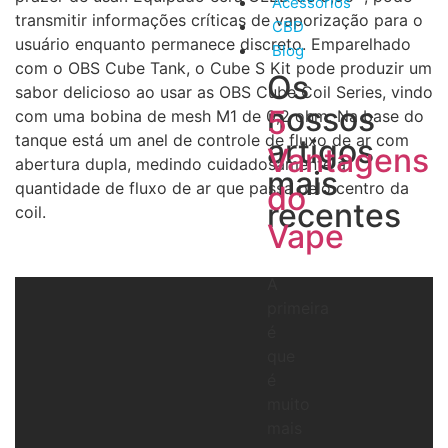
Acessórios
transmitir informações críticas de vaporização para o
CBD
usuário enquanto permanece discreto. Emparelhado
Blog
com o OBS Cube Tank, o Cube S Kit pode produzir um
Os
sabor delicioso ao usar as OBS Cube Coil Series, vindo
nossos
5
com uma bobina de mesh M1 de 0,2 ohm. Na base do
tanque está um anel de controle de fluxo de ar com
artigos
Vantagens
abertura dupla, medindo cuidadosamente a
mais
quantidade de fluxo de ar que passa pelo centro da
do
recentes
coil.
Vape
A
primeira
é
que
é
muito
mais