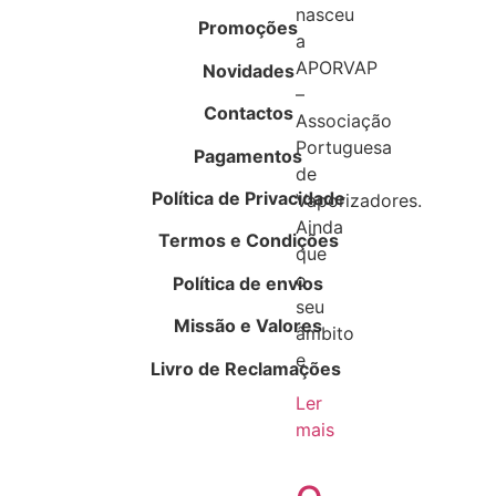
nasceu
Promoções
a
APORVAP
Novidades
–
Contactos
Associação
Portuguesa
Pagamentos
de
Política de Privacidade
Vaporizadores.
Ainda
Termos e Condições
que
o
Política de envios
seu
Missão e Valores
âmbito
e
Livro de Reclamações
Ler
mais