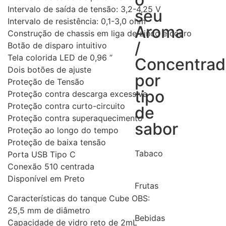
Intervalo de saída de tensão: 3,2-4,25 V
seu
Intervalo de resistência: 0,1-3,0 ohm
Aroma
Construção de chassis em liga de zinco e couro
/
Botão de disparo intuitivo
Tela colorida LED de 0,96 ”
Concentra
Dois botões de ajuste
por
Proteção de Tensão
tipo
Proteção contra descarga excessiva
Proteção contra curto-circuito
de
Proteção contra superaquecimento
sabor
Proteção ao longo do tempo
Proteção de baixa tensão
Tabaco
Porta USB Tipo C
Conexão 510 centrada
Disponível em Preto
Frutas
Características do tanque Cube OBS:
25,5 mm de diâmetro
Bebidas
Capacidade de vidro reto de 2mL