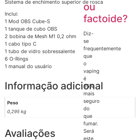
Sistema de enchimento superior de rosca
ou
Inclui:
factoide?
1 Mod OBS Cube-S
1 tanque de cubo OBS
Diz-
2 bobina de Mesh M1 0,2 ohm
se
1 cabo tipo C
frequentemente
1 tubo de vidro sobressalente
que
6 O-Rings
o
1 manual do usuário
vaping
é
Informação adicional
95%
mais
seguro
Peso
do
0,295 kg
que
fumar.
Avaliações
Será
este