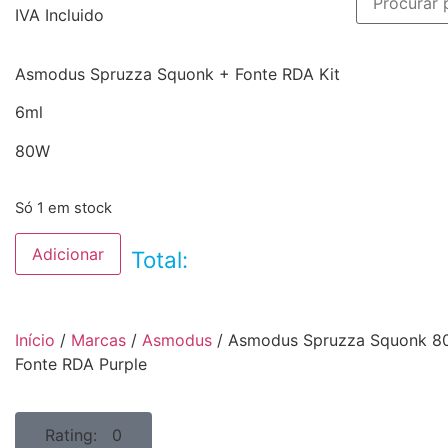
IVA Incluido
Asmodus Spruzza Squonk + Fonte RDA Kit
6ml
80W
Só 1 em stock
Adicionar
Total:
Início
/
Marcas
/
Asmodus
/ Asmodus Spruzza Squonk 8
Fonte RDA Purple
Rating: 0