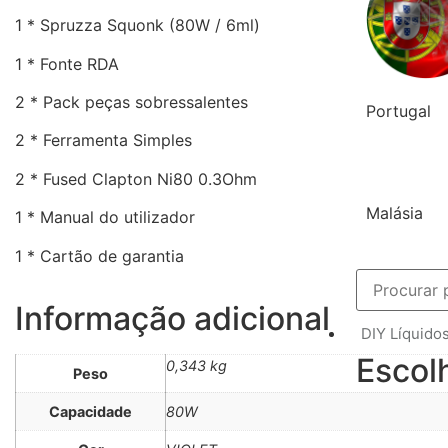
1 * Spruzza Squonk (80W / 6ml)
1 * Fonte RDA
2 * Pack peças sobressalentes
Portugal
2 * Ferramenta Simples
2 * Fused Clapton Ni80 0.3Ohm
Malásia
1 * Manual do utilizador
1 * Cartão de garantia
Informação adicional
DIY Líquido
Escol
0,343 kg
Peso
Capacidade
80W