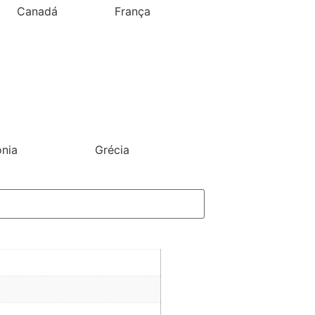
Canadá
França
ónia
Grécia