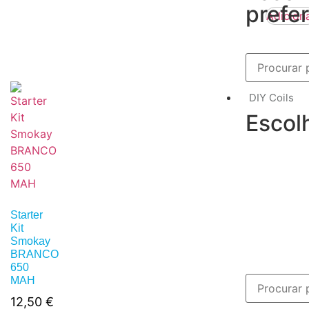
prefer
Adicion
DIY Coils
Escol
Starter
Kit
Smokay
BRANCO
650
MAH
12,50
€