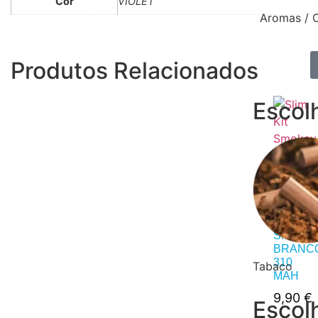
Cor
VIOLET
Aromas / 
Produtos Relacionados
Escol
Slim Kit
Smokay
BRANC
310
Tabaco
MAH
9,90
€
Escol