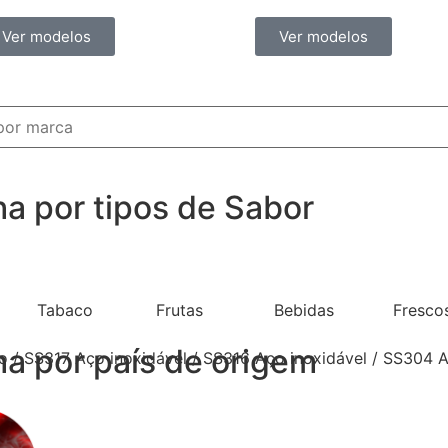
Ver modelos
Ver modelos
ha por tipos de Sabor
Tabaco
Frutas
Bebidas
Fresco
ha por país de origem
nio / SS317 Aço inoxidável / SS316 Aço inoxidável / SS304 