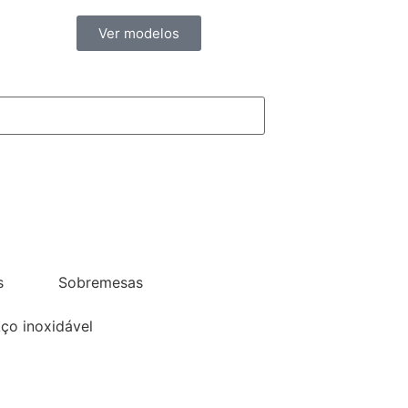
Ver modelos
s
Sobremesas
Aço inoxidável