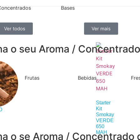
Concentrados
Bases
Ver todos
Ver mais
ha o seu Aroma / Concentrado 
Frutas
Bebidas
Fre
Starter
Kit
O
Smokay
VERDE
650
MAH
ha o se Aroma / Concentrado 