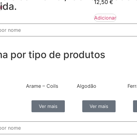
12,50
€
ida.
ar
Adicionar
ha por tipo de produtos
Arame – Coils
Algodão
Fer
Ver mais
Ver mais