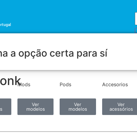
ortugal
a a opção certa para sí
uonk
Mods
Pods
Accesorios
Ver
Ver
Ver
s
modelos
modelos
acessórios