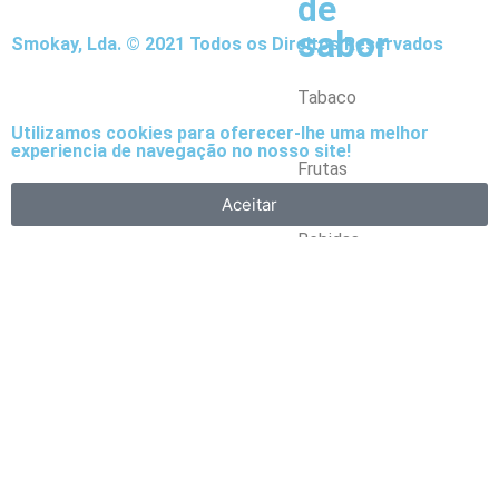
de
sabor
Smokay, Lda. © 2021 Todos os Direitos Reservados
Tabaco
Utilizamos cookies para oferecer-lhe uma melhor
experiencia de navegação no nosso site!
Frutas
Aceitar
Bebidas
Frescos
Sobremesas
Escolha
o