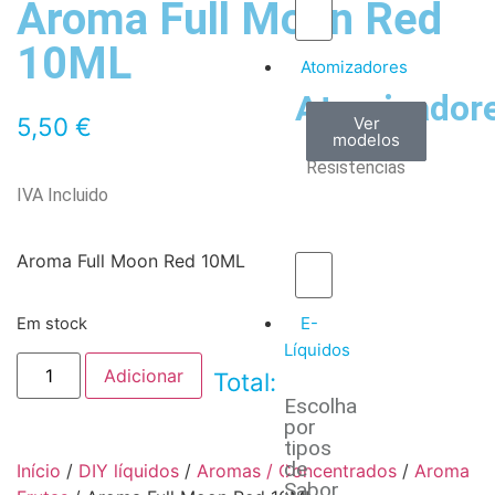
Aroma Full Moon Red
10ML
Atomizadores
Atomizador
Claromizadores
Reconstruíveis
Coils
5,50
€
Ver
Ver
Ver
modelos
modelos
modelos
/
Resistencias
IVA Incluido
Aroma Full Moon Red 10ML
E-
Em stock
Líquidos
Adicionar
Total:
Escolha
por
tipos
de
Início
/
DIY líquidos
/
Aromas / Concentrados
/
Aroma
Sabor