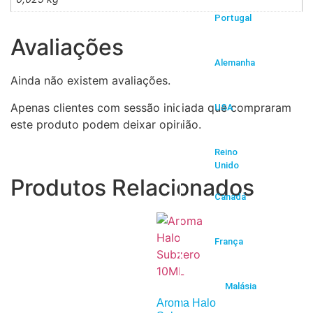
Portugal
Avaliações
Alemanha
Ainda não existem avaliações.
Apenas clientes com sessão iniciada que compraram
USA
este produto podem deixar opinião.
Reino
Unido
Produtos Relacionados
Canadá
França
Malásia
Aroma Halo