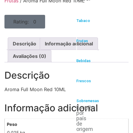
Frutas
/ Aroma Full Moon Red 10ML
Tabaco
Rating: 0
Frutas
Descrição
Informação adicional
Avaliações (0)
Bebidas
Descrição
Frescos
Aroma Full Moon Red 10ML
Sobremesas
Informação adicional
Escolha
por
país
de
Peso
origem
0,025 kg