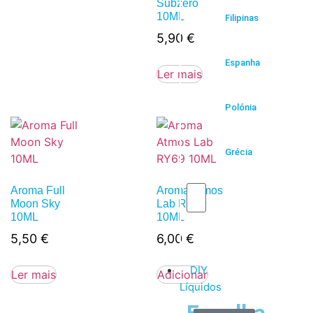
Subzero
10ML
Filipinas
5,90
€
Espanha
Ler mais
Polónia
Grécia
Aroma Full
Aroma Atmos
Moon Sky
Lab RY69
10ML
10ML
5,50
€
6,00
€
DIY
Ler mais
Adicionar
Líquidos