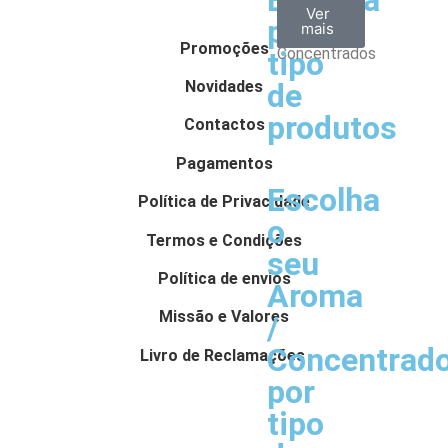
Escolha
Aromas
Bases
Accesorios
Ver
Ver
Ver
por
todos
mais
mais
/
Promoções
Concentrados
tipo
Novidades
de
produtos
Contactos
Pagamentos
Escolha
Política de Privacidade
o
Termos e Condições
seu
Política de envios
Aroma
Missão e Valores
/
Concentrad
Livro de Reclamações
por
tipo