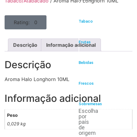
Tabaco/Atabacado
/ Aroma Halo Longhorn 10ML
Tabaco
Rating: 0
Frutas
Descrição
Informação adicional
Descrição
Bebidas
Aroma Halo Longhorn 10ML
Frescos
Informação adicional
Sobremesas
Escolha
Peso
por
país
0,029 kg
de
origem