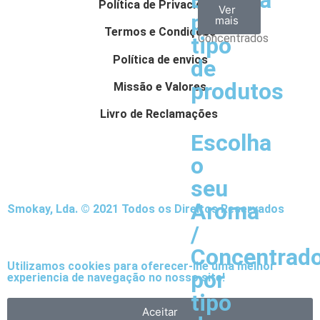
Escolha
Aromas
Bases
Accesorios
Política de Privacidade
Ver
Ver
Ver
por
todos
mais
mais
/
Termos e Condições
Concentrados
tipo
Política de envios
de
produtos
Missão e Valores
Livro de Reclamações
Escolha
o
seu
Aroma
Smokay, Lda. © 2021 Todos os Direitos Reservados
/
Concentrad
Utilizamos cookies para oferecer-lhe uma melhor
por
experiencia de navegação no nosso site!
tipo
Aceitar