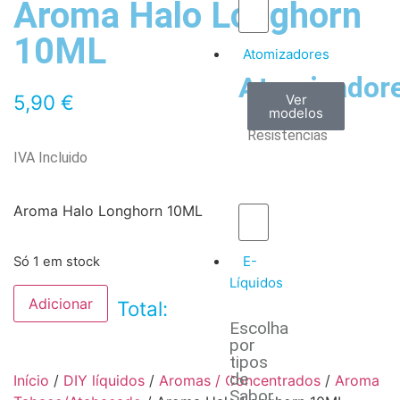
Aroma Halo Longhorn
10ML
Atomizadores
Atomizador
Claromizadores
Reconstruíveis
Coils
5,90
€
Ver
Ver
Ver
modelos
modelos
modelos
/
Resistencias
IVA Incluido
Aroma Halo Longhorn 10ML
E-
Só 1 em stock
Líquidos
Adicionar
Total:
Escolha
por
tipos
de
Início
/
DIY líquidos
/
Aromas / Concentrados
/
Aroma
Sabor