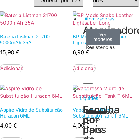
Atomizadores
Atomizador
Claromizadores
Reconstruíveis
Coils
Ver
Ver
Ver
Bateria Listman 21700
BP Mods Snake Leather
modelos
modelos
modelos
/
5000mAh 35A
Lightsaber Long
Resistencias
15,90
€
6,90
€
Adicionar
Adicionar
E-
Líquidos
Escolha
Escolha
Aspire Vidro de Substituição
Vaporesso Vidro de
Tabaco
Frutas
Bebidas
Frescos
Sobremesas
Portugal
Alemanha
USA
Reino
Canadá
França
Malásia
Filipinas
Espanha
Polónia
Grécia
Huracan 6ML
Substituição iTank T 6ML
por
por
Unido
4,00
€
4,00
€
tipos
país