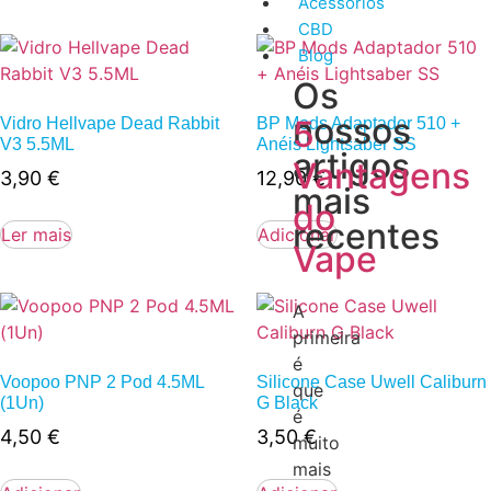
Acessórios
CBD
Blog
Os
nossos
5
Vidro Hellvape Dead Rabbit
BP Mods Adaptador 510 +
V3 5.5ML
Anéis Lightsaber SS
artigos
Vantagens
3,90
€
12,90
€
mais
do
recentes
Ler mais
Adicionar
Vape
A
primeira
é
Voopoo PNP 2 Pod 4.5ML
Silicone Case Uwell Caliburn
que
(1Un)
G Black
é
4,50
€
3,50
€
muito
mais