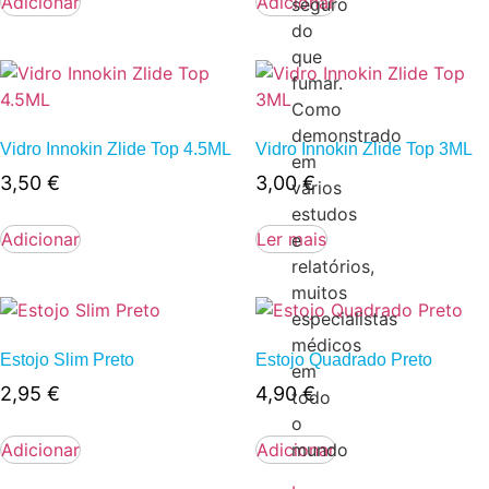
Adicionar
Adicionar
seguro
do
que
fumar.
Como
demonstrado
Vidro Innokin Zlide Top 4.5ML
Vidro Innokin Zlide Top 3ML
em
3,50
€
3,00
€
vários
estudos
Adicionar
Ler mais
e
relatórios,
muitos
especialistas
médicos
Estojo Slim Preto
Estojo Quadrado Preto
em
2,95
€
4,90
€
todo
o
Adicionar
Adicionar
mundo