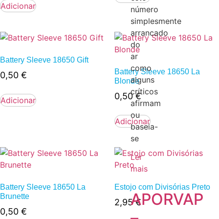
Adicionar
número
simplesmente
arrancado
do
ar
Battery Sleeve 18650 Gift
como
Battery Sleeve 18650 La
0,50
€
alguns
Blonde
críticos
0,50
€
Adicionar
afirmam
ou
Adicionar
baseia-
se
Ler
mais
Battery Sleeve 18650 La
Estojo com Divisórias Preto
APORVAP
Brunette
2,95
€
0,50
€
–