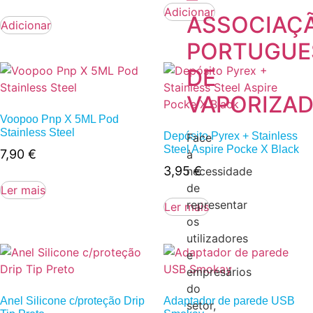
Adicionar
ASSOCIAÇ
Adicionar
PORTUGUE
DE
VAPORIZA
Voopoo Pnp X 5ML Pod
Stainless Steel
Depósito Pyrex + Stainless
Face
Steel Aspire Pocke X Black
7,90
€
à
3,95
€
necessidade
de
Ler mais
representar
Ler mais
os
utilizadores
e
empresários
do
Anel Silicone c/proteção Drip
Adaptador de parede USB
setor,