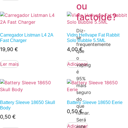
ou
factoide?
Diz-
Carregador Listman L4 2A
Vidro Hellvape Fat Rabbit
se
Fast Charger
Solo Bubble 5.5ML
frequentemente
19,90
€
4,00
€
que
o
Ler mais
Adicionar
vaping
é
95%
mais
seguro
do
Battery Sleeve 18650 Skull
Battery Sleeve 18650 Eerie
que
Body
0,50
€
fumar.
0,50
€
Será
Adicionar
este