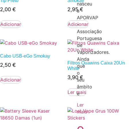
Tip Preto
Smokay
nasceu
2,00
€
2,95
€
a
APORVAP
Adicionar
Adicionar
–
Associação
Portuguesa
de
Vaporizadores.
Cabo USB-eGo Smokay
Ainda
Filtros Quawins Caixa 20Un
2,50
€
que
White
o
3,90
€
Adicionar
seu
âmbito
Ler mais
e
Ler
mais