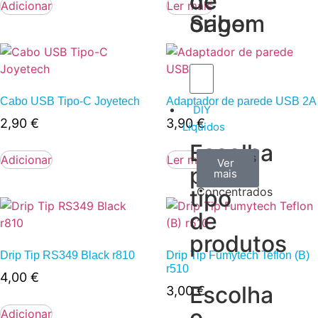
de
de
Adicionar
Ler mais
Sabor
origem
Cabo USB Tipo-C Joyetech
Adaptador de parede USB 2A
DIY
2,90
€
3,90
€
Líquidos
Escolha
Aromas
Bases
Accesorios
Adicionar
Ler mais
Ver
Ver
Ver
por
todos
mais
mais
/
tipo
Concentrados
de
produtos
Drip Tip RS349 Black r810
Drip Tip Fumytech Teflon (B)
r510
4,00
€
Escolha
3,00
€
o
Adicionar