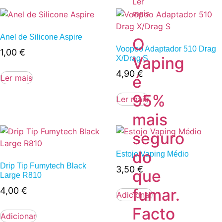
Ler
mais
Anel de Silicone Aspire
O
Voopoo Adaptador 510 Drag
1,00
€
Vaping
X/Drag S
4,90
€
é
Ler mais
95%
Ler mais
mais
seguro
do
Estojo Vaping Médio
Drip Tip Fumytech Black
3,50
€
que
Large R810
fumar.
4,00
€
Adicionar
Facto
Adicionar