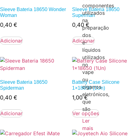
componentes
Sleeve Bateria 18650 Wonder
Sleeve Bateria 18650
utilizados
Woman
Superman
na
0,40
€
0,40
€
preparação
dos
Adicionar
Adicionar
e-
líquidos
utilizados
no
vape
ou
Sleeve Bateria 18650
Battery Case Silicone
cigarros
Spiderman
1×18650 (1Un)
eletrónicos,
0,40
€
1,00
€
que
são
Adicionar
Ver opções
Ler
mais