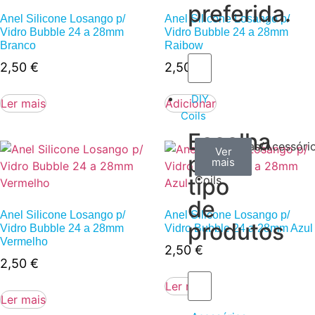
preferida.
Anel Silicone Losango p/
Anel Silicone Losango p/
Vidro Bubble 24 a 28mm
Vidro Bubble 24 a 28mm
Branco
Raibow
2,50
€
2,50
€
DIY
Ler mais
Adicionar
Coils
Escolha
Arame
Algodão
Ferramentas/Acessóri
Ver
Ver
Ver
por
mais
mais
mais
–
tipo
Coils
de
Anel Silicone Losango p/
Anel Silicone Losango p/
produtos
Vidro Bubble 24 a 28mm
Vidro Bubble 24 a 28mm Azul
Vermelho
2,50
€
2,50
€
Ler mais
Ler mais