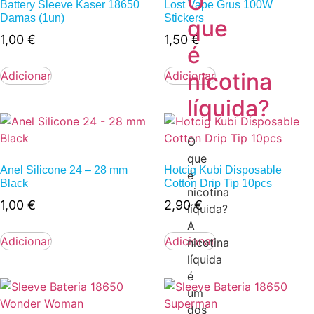
O
Battery Sleeve Kaser 18650
Lost Vape Grus 100W
Damas (1un)
Stickers
que
1,00
€
1,50
€
é
nicotina
Adicionar
Adicionar
líquida?
O
que
Anel Silicone 24 – 28 mm
Hotcig Kubi Disposable
é
Black
Cotton Drip Tip 10pcs
nicotina
1,00
€
2,90
€
líquida?
A
Adicionar
Adicionar
nicotina
líquida
é
um
dos