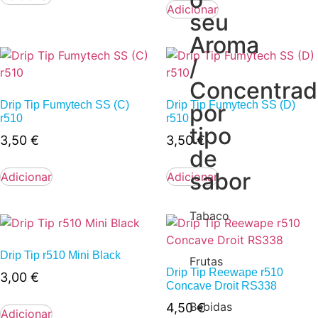
Adicionar
seu
Aroma
/
Concentra
Drip Tip Fumytech SS (C)
Drip Tip Fumytech SS (D)
por
r510
r510
tipo
3,50
€
3,50
€
de
sabor
Adicionar
Adicionar
Tabaco
Drip Tip r510 Mini Black
Frutas
Drip Tip Reewape r510
3,00
€
Concave Droit RS338
Bebidas
4,50
€
Adicionar