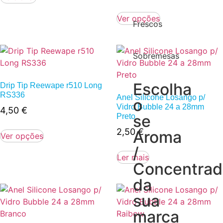
Ver opções
Frescos
Sobremesas
Escolha
Drip Tip Reewape r510 Long
RS336
Anel Silicone Losango p/
o
Vidro Bubble 24 a 28mm
4,50
€
se
Preto
2,50
€
Aroma
Ver opções
/
Ler mais
Concentra
da
sua
marca