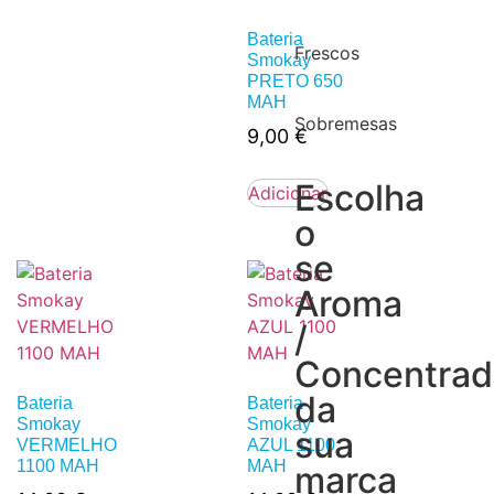
Bateria
Frescos
Smokay
PRETO 650
MAH
Sobremesas
9,00
€
Escolha
Adicionar
o
se
Aroma
/
Concentra
da
Bateria
Bateria
Smokay
Smokay
sua
VERMELHO
AZUL 1100
1100 MAH
MAH
marca