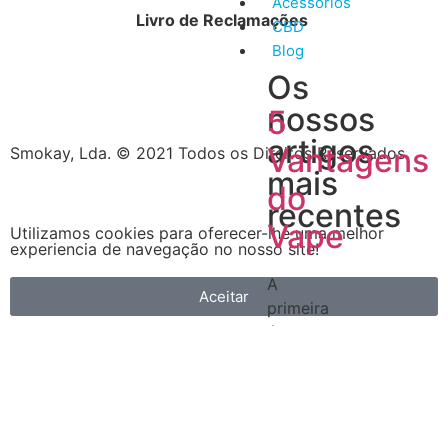
Acessórios
Livro de Reclamações
CBD
Blog
Os
nossos
5
artigos
Vantagens
Smokay, Lda. © 2021 Todos os Direitos Reservados
mais
do
recentes
Vape
Utilizamos cookies para oferecer-lhe uma melhor
experiencia de navegação no nosso site!
A
Aceitar
primeira
é
que
é
muito
mais