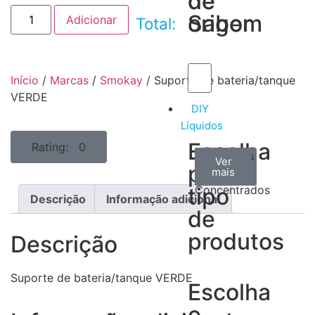
de
de
Sabor
origem
Adicionar
Total:
Início
/
Marcas
/
Smokay
/ Suporte de bateria/tanque
VERDE
DIY
Líquidos
Escolha
Rating: 0
Aromas
Bases
Accesorios
Ver
Ver
Ver
por
todos
mais
mais
/
tipo
Concentrados
Descrição
Informação adicional
de
produtos
Descrição
Suporte de bateria/tanque VERDE
Escolha
o