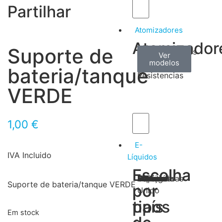
Partilhar
Atomizadores
Atomizador
Suporte de
Claromizadores
Reconstruíveis
Coils
Ver
Ver
Ver
modelos
modelos
modelos
/
bateria/tanque
Resistencias
VERDE
1,00
€
E-
IVA Incluido
Líquidos
Escolha
Escolha
Tabaco
Frutas
Bebidas
Frescos
Sobremesas
Portugal
Alemanha
USA
Reino
Canadá
França
Malásia
Filipinas
Espanha
Polónia
Grécia
Suporte de bateria/tanque VERDE
por
por
Unido
tipos
país
Em stock