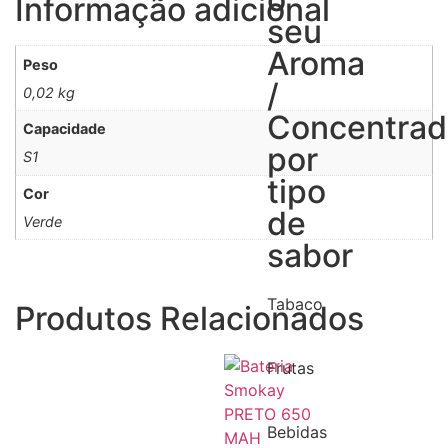
Informação adicional
seu
Aroma
Peso
/
0,02 kg
Concentra
Capacidade
por
S1
tipo
Cor
de
Verde
sabor
Tabaco
Produtos Relacionados
Frutas
Bebidas