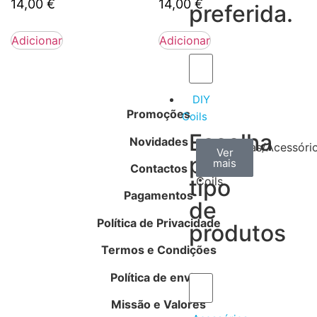
14,00
€
14,00
€
preferida.
Adicionar
Adicionar
DIY
Promoções
Coils
Escolha
Novidades
Arame
Algodão
Ferramentas/Acessóri
Ver
Ver
Ver
por
mais
mais
mais
–
Contactos
tipo
Coils
Pagamentos
de
Política de Privacidade
produtos
Termos e Condições
Política de envios
Missão e Valores