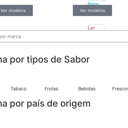
Neon
Ver modelos
Ver modelos
44,50
€
Ler
mais
ha por tipos de Sabor
Tabaco
Frutas
Bebidas
Fresco
ha por país de origem