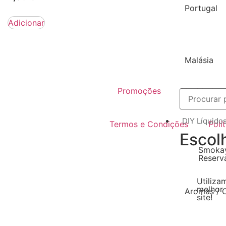
Portugal
Adicionar
Malásia
Promoções
Novidades
DIY Líquido
Termos e Condições
Polí
Escol
Smokay
Reserv
Utiliza
melhor 
Aromas / 
site!