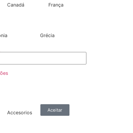
Canadá
França
ónia
Grécia
de
ções
Aceitar
Accesorios
Ver mais