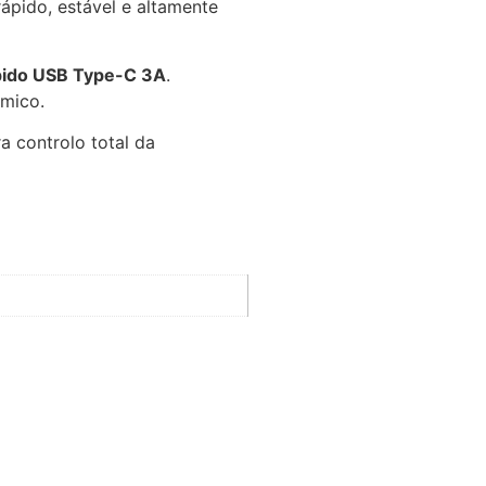
ápido, estável e altamente
pido USB Type-C 3A
.
ómico.
ra controlo total da