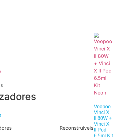
es
zadores
Voopoo
Vinci X
s
II 80W +
Vinci X
dores
Reconstruíveis
II Pod
6.5ml Kit