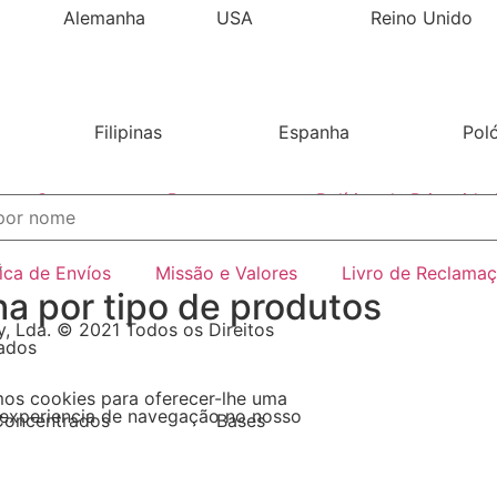
Alemanha
USA
Reino Unido
Filipinas
Espanha
Pol
Contactos
Pagamentos
Política de Privacida
s
tica de Envíos
Missão e Valores
Livro de Reclama
ha por tipo de produtos
, Lda. © 2021 Todos os Direitos
ados
mos cookies para oferecer-lhe uma
experiencia de navegação no nosso
Concentrados
Bases
Ver todos
Ver mais