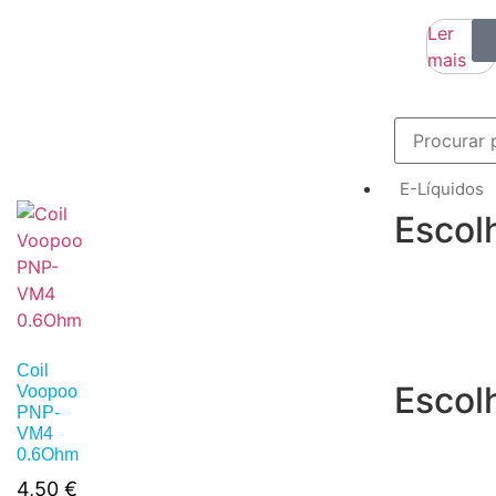
Ler
mais
E-Líquidos
Escol
Coil
Escol
Voopoo
PNP-
VM4
0.6Ohm
4,50
€