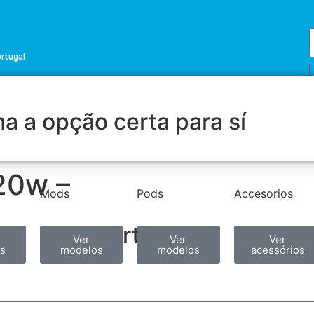
ortugal
a a opção certa para sí
20w –
Mods
Pods
Accesorios
Partilhar
Ver
Ver
Ver
s
modelos
modelos
acessórios