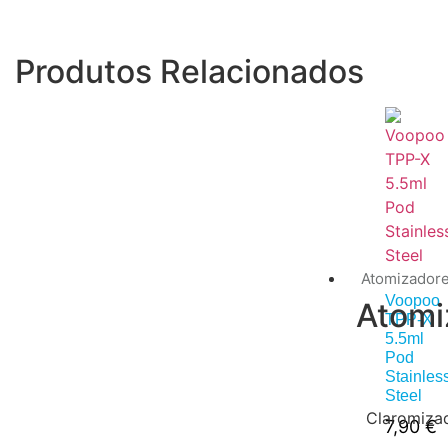
Produtos Relacionados
Atomizador
Voopoo
Atomi
TPP-X
5.5ml
Pod
Stainles
Steel
Claromiza
7,90
€