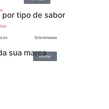
de
por tipo de sabor
ções
scos
Sobremesas
da sua marca
Aceitar