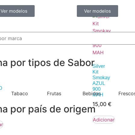
Ver modelos
Ver modelos
ha por tipos de Sabor
Silver
Kit
Smokay
AZUL
O
900
Tabaco
Frutas
Bebidas
Fresco
MAH
15,00
€
ha por país de origem
Adicionar
ar