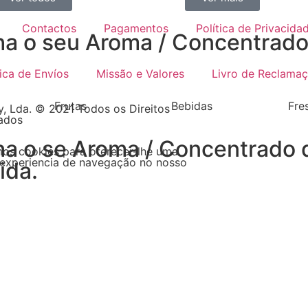
Contactos
Pagamentos
Política de Privacida
ha o seu Aroma / Concentrado 
tica de Envíos
Missão e Valores
Livro de Reclama
Frutas
Bebidas
Fre
, Lda. © 2021 Todos os Direitos
ados
ha o se Aroma / Concentrado 
mos cookies para oferecer-lhe uma
experiencia de navegação no nosso
ida.
ha por tipo de produtos