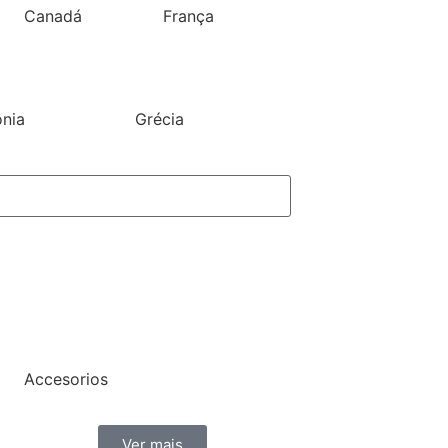
Canadá
França
ónia
Grécia
Accesorios
Ver mais