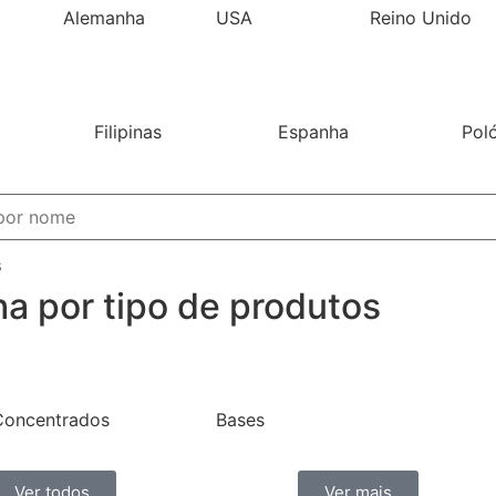
Alemanha
USA
Reino Unido
Filipinas
Espanha
Pol
s
ha por tipo de produtos
Concentrados
Bases
Ver todos
Ver mais