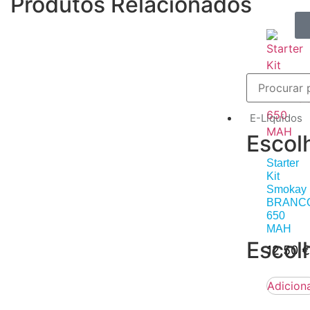
Produtos Relacionados
E-Líquidos
Escol
Starter
Kit
Smokay
BRANC
650
MAH
Escol
12,50
€
Adicion