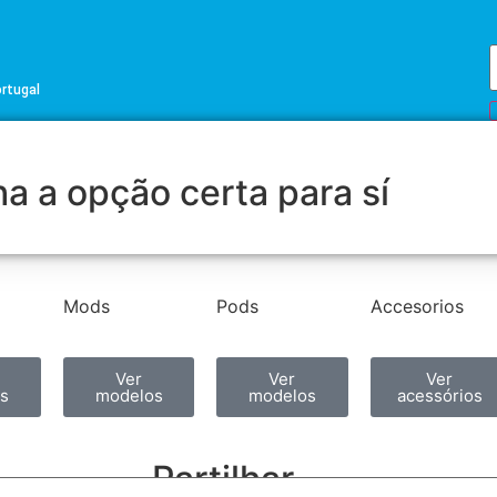
ortugal
a a opção certa para sí
Mods
Pods
Accesorios
Ver
Ver
Ver
s
modelos
modelos
acessórios
Partilhar