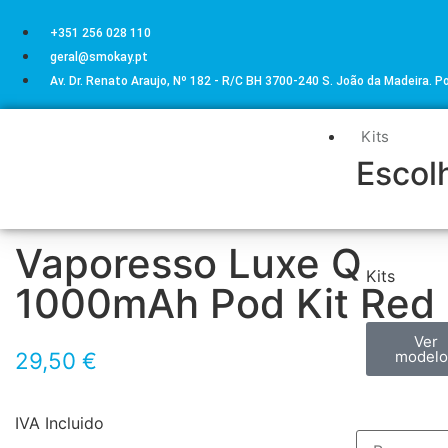
+351 256 028 110
geral@smokay.pt
Av. Dr. Renato Araujo, Nº 182 - R/C BH 3700-240 S. João da Madeira. P
Kits
Escolh
Vaporesso Luxe Q
Kits
1000mAh Pod Kit Red
Ver
29,50
€
modelo
IVA Incluido