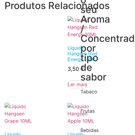
Produtos Relacionados
seu
Aroma
/
Concentra
por
Líquido
Hangsen Red
tipo
Energy 10ML
de
3,50
€
sabor
Ler mais
Tabaco
Frutas
Bebidas
Líquido
Líquido