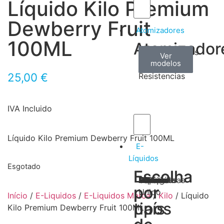
Líquido Kilo Premium
Dewberry Fruit
Atomizadores
100ML
Atomizador
Claromizadores
Reconstruíveis
Coils
Ver
Ver
Ver
modelos
modelos
modelos
/
25,00
€
Resistencias
IVA Incluido
Líquido Kilo Premium Dewberry Fruit 100ML
E-
Líquidos
Esgotado
Escolha
Escolha
Tabaco
Frutas
Bebidas
Frescos
Sobremesas
Portugal
Alemanha
USA
Reino
Canadá
França
Malásia
Filipinas
Espanha
Polónia
Grécia
por
por
Unido
Início
/
E-Liquidos
/
E-Liquidos Marca
/
Kilo
/ Líquido
tipos
país
Kilo Premium Dewberry Fruit 100ML