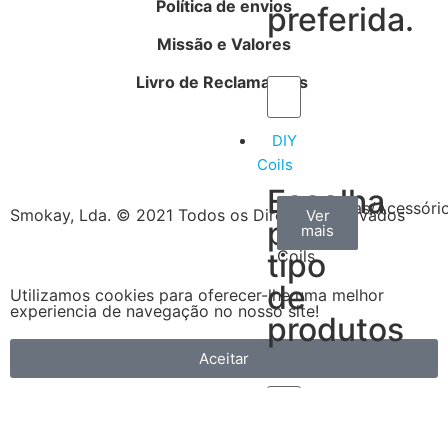
Política de envios
preferida.
Missão e Valores
Livro de Reclamações
DIY
Coils
Escolha
Arame
Algodão
Ferramentas/Acessóri
Smokay, Lda. © 2021 Todos os Direitos Reservados
Ver
Ver
Ver
por
mais
mais
mais
–
tipo
Coils
de
Utilizamos cookies para oferecer-lhe uma melhor
experiencia de navegação no nosso site!
produtos
Aceitar