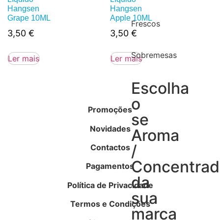
Hangsen
Hangsen
Grape 10ML
Apple 10ML
Frescos
3,50
€
3,50
€
Sobremesas
Ler mais
Ler mais
Escolha
o
Promoções
se
Novidades
Aroma
/
Contactos
Concentra
Pagamentos
da
Política de Privacidade
sua
Termos e Condições
marca