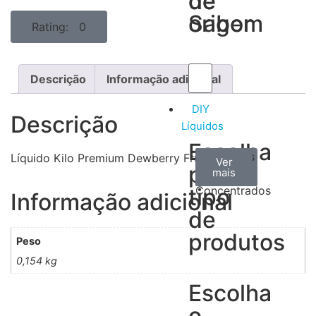
de
de
Sabor
origem
Rating: 0
Descrição
Informação adicional
DIY
Descrição
Líquidos
Escolha
Aromas
Bases
Accesorios
Líquido Kilo Premium Dewberry Fruit 100ML
Ver
Ver
Ver
por
todos
mais
mais
/
tipo
Concentrados
Informação adicional
de
produtos
Peso
0,154 kg
Escolha
o