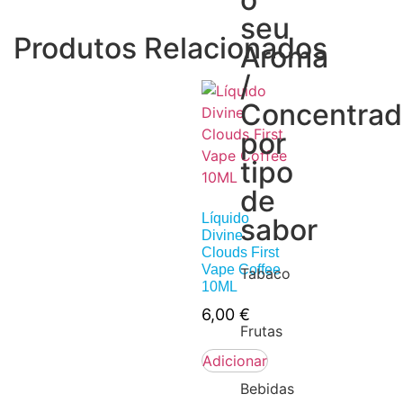
seu
Produtos Relacionados
Aroma
/
Concentra
por
tipo
de
Líquido
sabor
Divine
Clouds First
Vape Coffee
Tabaco
10ML
6,00
€
Frutas
Adicionar
Bebidas