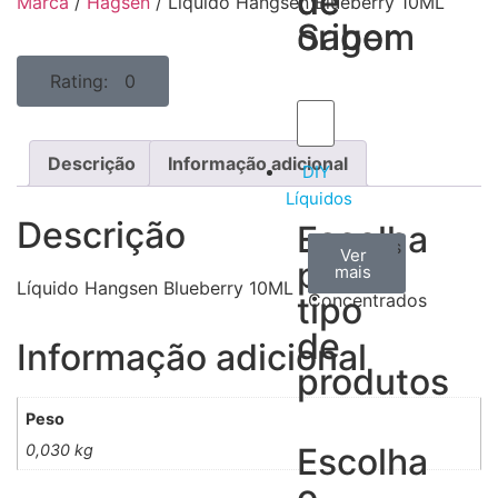
de
de
Marca
/
Hagsen
/ Líquido Hangsen Blueberry 10ML
Sabor
origem
Rating: 0
Descrição
Informação adicional
DIY
Líquidos
Descrição
Escolha
Aromas
Bases
Accesorios
Ver
Ver
Ver
por
todos
mais
mais
/
Líquido Hangsen Blueberry 10ML
tipo
Concentrados
de
Informação adicional
produtos
Peso
0,030 kg
Escolha
o