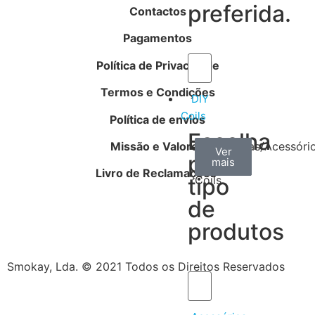
preferida.
Contactos
Pagamentos
Política de Privacidade
Termos e Condições
DIY
Coils
Política de envios
Escolha
Missão e Valores
Arame
Algodão
Ferramentas/Acessóri
Ver
Ver
Ver
por
mais
mais
mais
–
Livro de Reclamações
tipo
Coils
de
produtos
Smokay, Lda. © 2021 Todos os Direitos Reservados