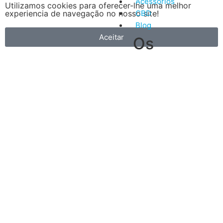
Acessórios
Utilizamos cookies para oferecer-lhe uma melhor
experiencia de navegação no nosso site!
CBD
Blog
Aceitar
Os
nossos
5
artigos
Vantagens
mais
do
recentes
Vape
A
primeira
é
que
é
muito
mais