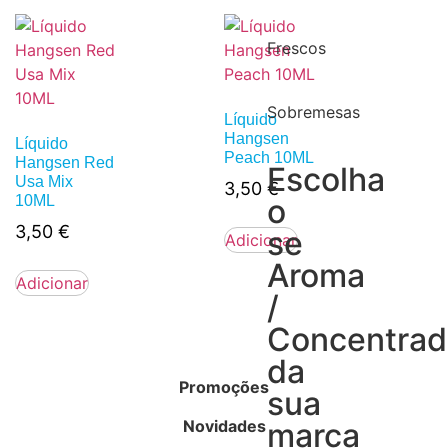
Frescos
Sobremesas
Líquido
Hangsen
Líquido
Peach 10ML
Hangsen Red
Escolha
Usa Mix
3,50
€
10ML
o
3,50
€
se
Adicionar
Aroma
Adicionar
/
Concentra
da
Promoções
sua
Novidades
marca