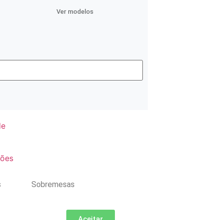
Ver modelos
de
ções
s
Sobremesas
Aceitar