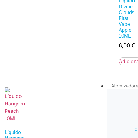
Líquido
Divine
Clouds
First
Vape
Apple
10ML
6,00
€
Adicion
Atomizador
C
Líquido