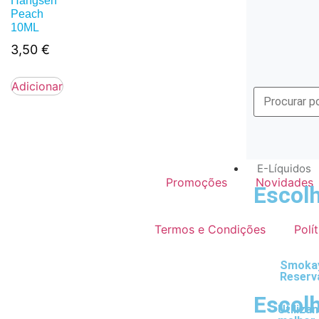
Hangsen
Peach
10ML
3,50
€
Adicionar
E-Líquidos
Promoções
Novidades
Escolh
Termos e Condições
Polí
Smokay
Reserv
Escolh
Utiliza