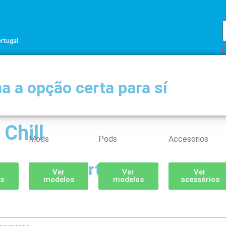
ortugal
a a opção certa para sí
 Chill
Mods
Pods
Accesorios
Partilhar
Ver
Ver
Ver
s
modelos
modelos
acessórios