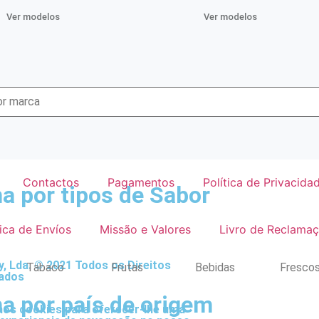
Ver modelos
Ver modelos
Contactos
Pagamentos
Política de Privacida
a por tipos de Sabor
tica de Envíos
Missão e Valores
Livro de Reclama
, Lda. © 2021 Todos os Direitos
Tabaco
Frutas
Bebidas
Fresco
ados
a por país de origem
mos cookies para oferecer-lhe uma