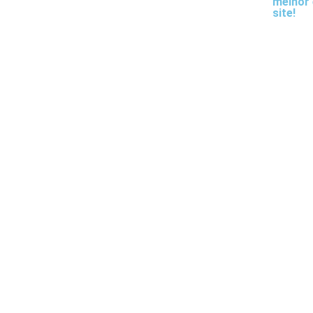
melhor 
site!
Portugal
Malásia
DIY Líquido
Escolh