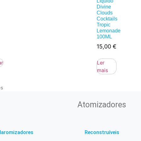
Líquido
Divine
Clouds
Cocktails
Tropic
Lemonade
100ML
15,00
€
ar
Ler
mais
es
Atomizadores
laromizadores
Reconstruíveis