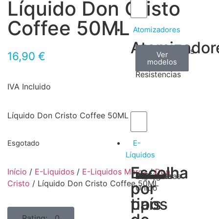
Líquido Don Cristo
Coffee 50ML
Atomizadores
Atomizador
Claromizadores
Reconstruíveis
Coils
16,90
€
Ver
Ver
Ver
modelos
modelos
modelos
/
Resistencias
IVA Incluido
Líquido Don Cristo Coffee 50ML
E-
Esgotado
Líquidos
Escolha
Escolha
Início
/
E-Liquidos
/
E-Liquidos Marca
/
Don
Tabaco
Frutas
Bebidas
Frescos
Sobremesas
Portugal
Alemanha
USA
Reino
Canadá
França
Malásia
Filipinas
Espanha
Polónia
Grécia
Cristo
/ Líquido Don Cristo Coffee 50ML
por
por
Unido
tipos
país
Rating: 0