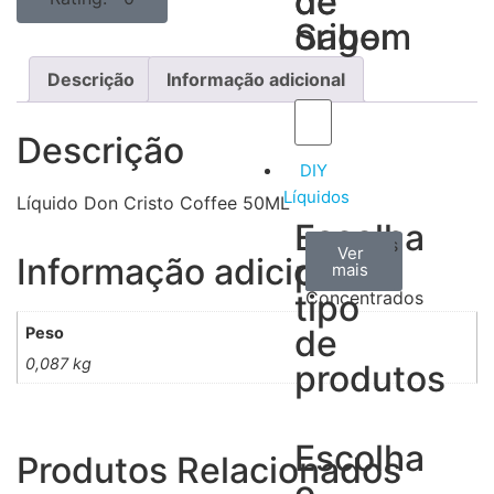
de
de
Sabor
origem
Descrição
Informação adicional
Descrição
DIY
Líquidos
Líquido Don Cristo Coffee 50ML
Escolha
Aromas
Bases
Accesorios
Ver
Ver
Ver
Informação adicional
por
todos
mais
mais
/
tipo
Concentrados
de
Peso
0,087 kg
produtos
Escolha
Produtos Relacionados
o