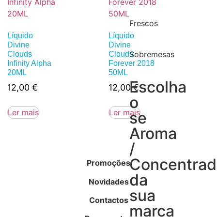
Frescos
Líquido
Líquido
Divine
Divine
Sobremesas
Clouds
Clouds
Infinity Alpha
Forever 2018
20ML
50ML
Escolha
12,00
€
12,00
€
o
Ler mais
Ler mais
se
Aroma
/
Concentra
Promoções
da
Novidades
sua
Contactos
marca