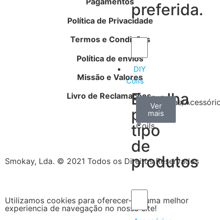
Pagamentos
preferida.
Política de Privacidade
Termos e Condições
Política de envios
DIY
Missão e Valores
Coils
Escolha
Livro de Reclamações
Arame
Algodão
Ferramentas/Acessóri
Ver
Ver
Ver
por
mais
mais
mais
–
tipo
Coils
de
produtos
Smokay, Lda. © 2021 Todos os Direitos Reservados
Utilizamos cookies para oferecer-lhe uma melhor
experiencia de navegação no nosso site!