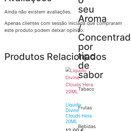
seu
Ainda não existem avaliações.
Aroma
Apenas clientes com sessão iniciada que compraram
/
este produto podem deixar opinião.
Concentra
por
tipo
Produtos Relacionados
de
sabor
Tabaco
Líquido
Frutas
Divine
Clouds Hera
20ML
Bebidas
12,00
€