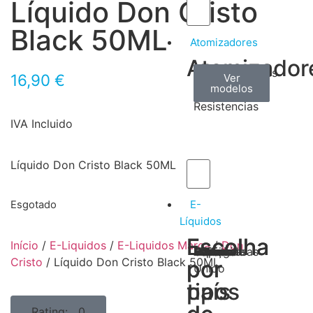
Líquido Don Cristo
Black 50ML
Atomizadores
Atomizador
Claromizadores
Reconstruíveis
Coils
16,90
€
Ver
Ver
Ver
modelos
modelos
modelos
/
Resistencias
IVA Incluido
Líquido Don Cristo Black 50ML
E-
Esgotado
Líquidos
Escolha
Escolha
Início
/
E-Liquidos
/
E-Liquidos Marca
/
Don
Tabaco
Frutas
Bebidas
Frescos
Sobremesas
Portugal
Alemanha
USA
Reino
Canadá
França
Malásia
Filipinas
Espanha
Polónia
Grécia
Cristo
/ Líquido Don Cristo Black 50ML
por
por
Unido
tipos
país
Rating: 0