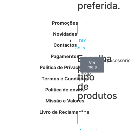
preferida.
Promoções
Novidades
DIY
Contactos
Coils
Escolha
Pagamentos
Arame
Algodão
Ferramentas/Acessóri
Ver
Ver
Ver
por
mais
mais
mais
Política de Privacidade
–
tipo
Coils
Termos e Condições
de
Política de envios
produtos
Missão e Valores
Livro de Reclamações