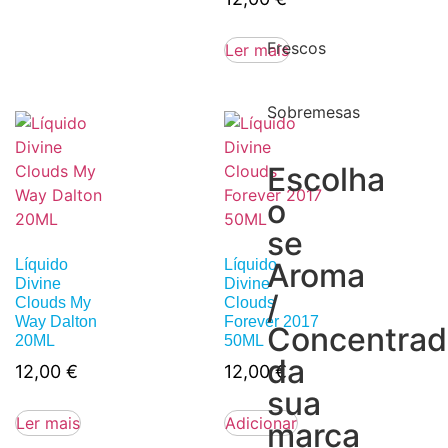
Frescos
Ler mais
Sobremesas
Escolha
o
se
Líquido
Líquido
Aroma
Divine
Divine
/
Clouds My
Clouds
Way Dalton
Forever 2017
Concentra
20ML
50ML
da
12,00
€
12,00
€
sua
Ler mais
Adicionar
marca