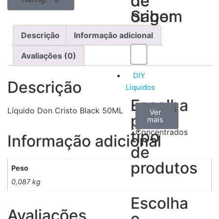
de
de
Sabor
origem
Descrição
Informação adicional
Avaliações (0)
DIY
Descrição
Líquidos
Escolha
Aromas
Bases
Accesorios
Líquido Don Cristo Black 50ML
Ver
Ver
Ver
por
todos
mais
mais
/
tipo
Concentrados
Informação adicional
de
produtos
Peso
0,087 kg
Escolha
Avaliações
o