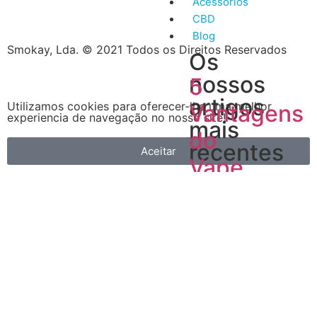
Acessórios
CBD
Blog
Smokay, Lda. © 2021 Todos os Direitos Reservados
Os
nossos
5
artigos
Utilizamos cookies para oferecer-lhe uma melhor
Vantagens
experiencia de navegação no nosso site!
mais
do
recentes
Aceitar
Vape
A
primeira
é
que
é
muito
mais