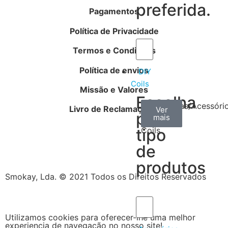
preferida.
Pagamentos
Política de Privacidade
Termos e Condições
Política de envios
DIY
Coils
Missão e Valores
Escolha
Arame
Algodão
Ferramentas/Acessóri
Livro de Reclamações
Ver
Ver
Ver
por
mais
mais
mais
–
tipo
Coils
de
produtos
Smokay, Lda. © 2021 Todos os Direitos Reservados
Utilizamos cookies para oferecer-lhe uma melhor
experiencia de navegação no nosso site!