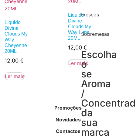
Frescos
Líquido
Divine
Líquido
Clouds My
Divine
Way Luna
Sobremesas
Clouds My
20ML
Way
Cheyenne
12,00
€
20ML
Escolha
12,00
€
o
Ler mais
se
Ler mais
Aroma
/
Concentra
Promoções
da
Novidades
sua
marca
Contactos