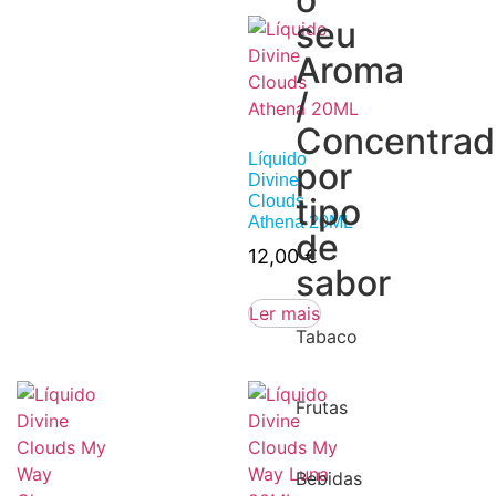
seu
Aroma
/
Concentra
Líquido
por
Divine
tipo
Clouds
Athena 20ML
de
12,00
€
sabor
Ler mais
Tabaco
Frutas
Bebidas