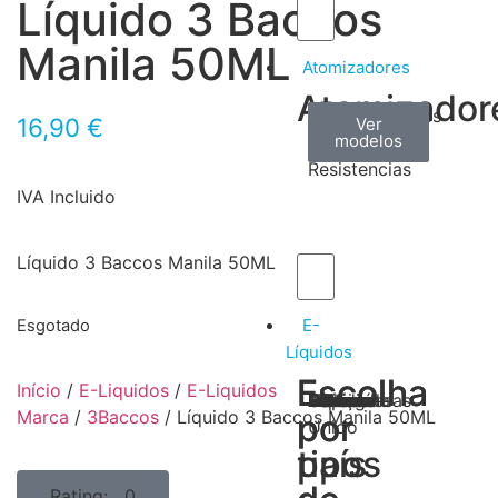
Líquido 3 Baccos
Manila 50ML
Atomizadores
Atomizador
Claromizadores
Reconstruíveis
Coils
16,90
€
Ver
Ver
Ver
modelos
modelos
modelos
/
Resistencias
IVA Incluido
Líquido 3 Baccos Manila 50ML
E-
Esgotado
Líquidos
Escolha
Escolha
Início
/
E-Liquidos
/
E-Liquidos
Tabaco
Frutas
Bebidas
Frescos
Sobremesas
Portugal
Alemanha
USA
Reino
Canadá
França
Malásia
Filipinas
Espanha
Polónia
Grécia
Marca
/
3Baccos
/ Líquido 3 Baccos Manila 50ML
por
por
Unido
tipos
país
Rating: 0