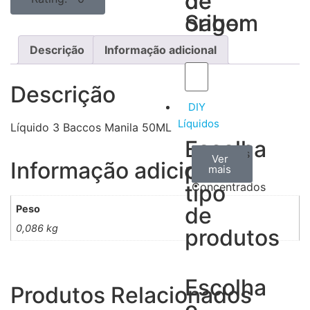
de
de
Sabor
origem
Descrição
Informação adicional
Descrição
DIY
Líquidos
Líquido 3 Baccos Manila 50ML
Escolha
Aromas
Bases
Accesorios
Ver
Ver
Ver
Informação adicional
por
todos
mais
mais
/
tipo
Concentrados
de
Peso
0,086 kg
produtos
Escolha
Produtos Relacionados
o