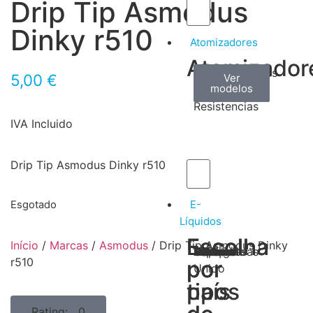
Drip Tip Asmodus
Dinky r510
Atomizadores
Atomizador
Claromizadores
Reconstruíveis
Coils
5,00
€
Ver
Ver
Ver
modelos
modelos
modelos
/
Resistencias
IVA Incluido
Drip Tip Asmodus Dinky r510
E-
Esgotado
Líquidos
Escolha
Escolha
Início
/
Marcas
/
Asmodus
/ Drip Tip Asmodus Dinky
Tabaco
Frutas
Bebidas
Frescos
Sobremesas
Portugal
Alemanha
USA
Reino
Canadá
França
Malásia
Filipinas
Espanha
Polónia
Grécia
r510
por
por
Unido
tipos
país
Rating: 0