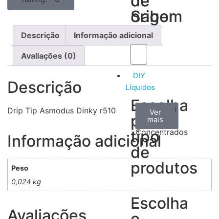
de
de
Sabor
origem
Descrição
Informação adicional
Avaliações (0)
DIY
Descrição
Líquidos
Escolha
Aromas
Bases
Accesorios
Drip Tip Asmodus Dinky r510
Ver
Ver
Ver
por
todos
mais
mais
/
tipo
Concentrados
Informação adicional
de
produtos
Peso
0,024 kg
Escolha
Avaliações
o