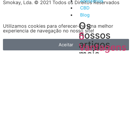
Acessórios
Smokay, Lda. © 2021 Todos os Direitos Reservados
CBD
Blog
Os
Utilizamos cookies para oferecer-lhe uma melhor
experiencia de navegação no nosso site!
nossos
5
artigos
Vantagens
Aceitar
mais
do
recentes
Vape
A
primeira
é
que
é
muito
mais