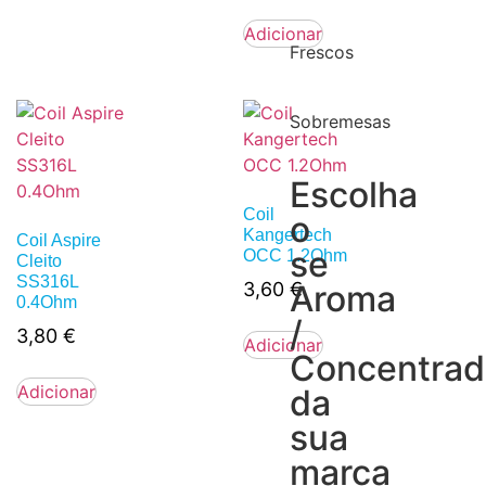
Adicionar
Frescos
Sobremesas
Escolha
Coil
o
Kangertech
Coil Aspire
se
OCC 1.2Ohm
Cleito
SS316L
3,60
€
Aroma
0.4Ohm
/
3,80
€
Adicionar
Concentra
Adicionar
da
sua
marca