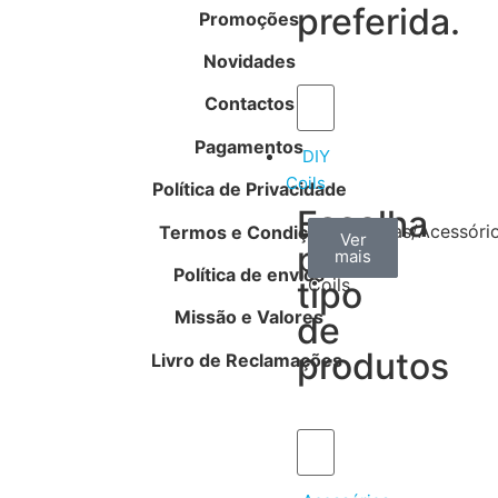
preferida.
Promoções
Novidades
Contactos
Pagamentos
DIY
Coils
Política de Privacidade
Escolha
Arame
Algodão
Ferramentas/Acessóri
Termos e Condições
Ver
Ver
Ver
por
mais
mais
mais
–
Política de envios
tipo
Coils
Missão e Valores
de
produtos
Livro de Reclamações