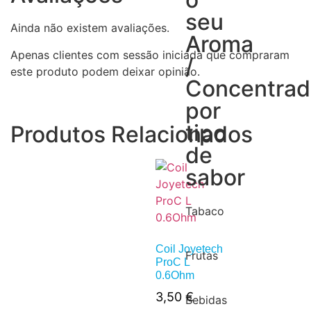
seu
Ainda não existem avaliações.
Aroma
Apenas clientes com sessão iniciada que compraram
/
este produto podem deixar opinião.
Concentra
por
tipo
Produtos Relacionados
de
sabor
Tabaco
Coil Joyetech
Frutas
ProC L
0.6Ohm
3,50
€
Bebidas