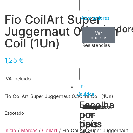
Fio CoilArt Super
Atomizadores
Atomizador
Juggernaut 0.3Ohm
Claromizadores
Reconstruíveis
Coils
Ver
Ver
Ver
modelos
modelos
modelos
/
Coil (1Un)
Resistencias
1,25
€
IVA Incluido
E-
Líquidos
Fio CoilArt Super Juggernaut 0.3Ohm Coil (1Un)
Escolha
Escolha
Tabaco
Frutas
Bebidas
Frescos
Sobremesas
Portugal
Alemanha
USA
Reino
Canadá
França
Malásia
Filipinas
Espanha
Polónia
Grécia
por
por
Esgotado
Unido
tipos
país
Início
/
Marcas
/
Coilart
/ Fio CoilArt Super Juggernaut