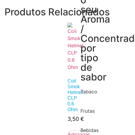
seu
Produtos Relacionados
Aroma
/
Concentra
por
tipo
de
sabor
Coil
Smok
Tabaco
Helmet
CLP
0.6
Ohm
Frutas
3,50
€
Bebidas
Adicionar