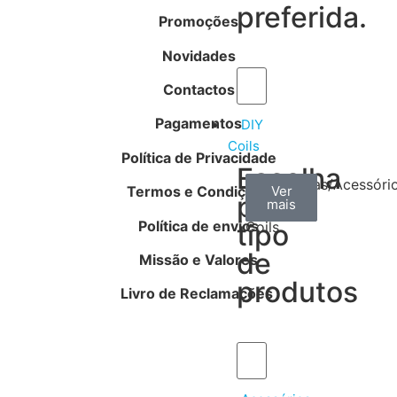
preferida.
Promoções
Novidades
Contactos
Pagamentos
DIY
Coils
Política de Privacidade
Escolha
Arame
Algodão
Ferramentas/Acessóri
Termos e Condições
Ver
Ver
Ver
por
mais
mais
mais
–
Política de envios
tipo
Coils
de
Missão e Valores
produtos
Livro de Reclamações