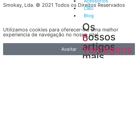
Acessórios
Smokay, Lda. © 2021 Todos os Direitos Reservados
CBD
Blog
Os
Utilizamos cookies para oferecer-lhe uma melhor
nossos
experiencia de navegação no nosso site!
5
artigos
Vantagens
Aceitar
mais
do
recentes
Vape
A
primeira
é
que
é
muito
mais