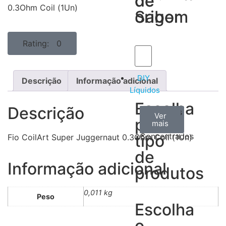
de
de
0.3Ohm Coil (1Un)
Sabor
origem
Rating: 0
DIY
Descrição
Informação adicional
Líquidos
Escolha
Descrição
Aromas
Bases
Accesorios
Ver
Ver
Ver
por
todos
mais
mais
/
tipo
Concentrados
Fio CoilArt Super Juggernaut 0.3Ohm Coil (1Un)
de
Informação adicional
produtos
0,011 kg
Peso
Escolha
o