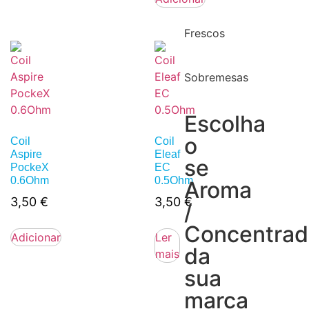
Frescos
Sobremesas
Escolha
o
Coil
Coil
Aspire
Eleaf
se
PockeX
EC
0.6Ohm
0.5Ohm
Aroma
3,50
€
3,50
€
/
Concentra
Adicionar
Ler
da
mais
sua
marca