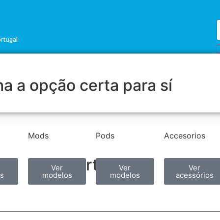
ortugal
a a opção certa para sí
Mods
Pods
Accesorios
Partilhar
Ver
Ver
Ver
s
modelos
modelos
acessórios