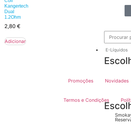
Coil
Kangertech
Dual
1.2Ohm
2,80
€
Adicionar
E-Líquidos
Escol
Promoções
Novidades
Termos e Condições
Polí
Escol
Smokay
Reserv