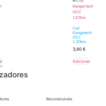
Coil
h
Kangertech
OCC
1.2Ohm
3,60
€
ar
Adicionar
es
zadores
dores
Reconstruíveis