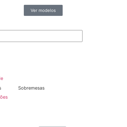
Ver modelos
de
s
Sobremesas
ções