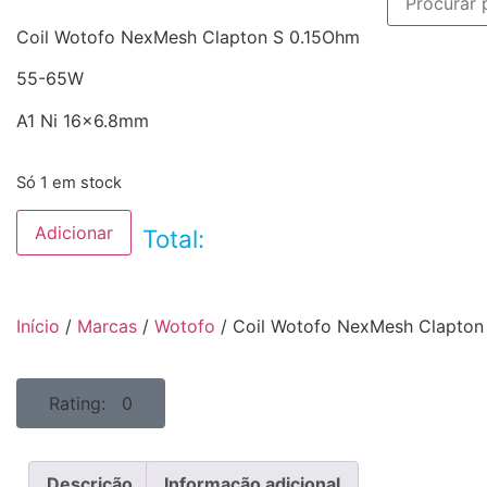
Coil Wotofo NexMesh Clapton S 0.15Ohm
55-65W
A1 Ni 16×6.8mm
Só 1 em stock
Adicionar
Total:
Início
/
Marcas
/
Wotofo
/ Coil Wotofo NexMesh Clapton
Rating: 0
Descrição
Informação adicional