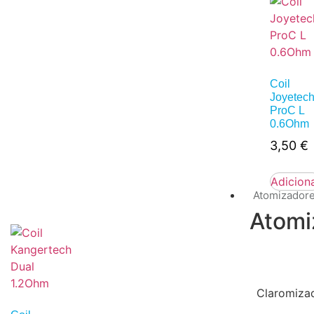
Coil
Joyetec
ProC L
0.6Ohm
3,50
€
Adicion
Atomizador
Atomi
Claromiza