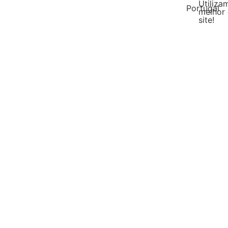
Utiliza
Portugal
melhor 
site!
Malásia
DIY Líquido
Escol