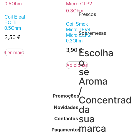
Frescos
Coil Eleaf
EC-Ti
Coil Smok
0.5Ohm
Micro TFV4 –
Sobremesas
Micro CLP2
3,50
€
0.3Ohm
3,90
€
Escolha
Ler mais
o
Adicionar
se
Aroma
/
Promoções
Concentra
da
Novidades
sua
Contactos
marca
Pagamentos