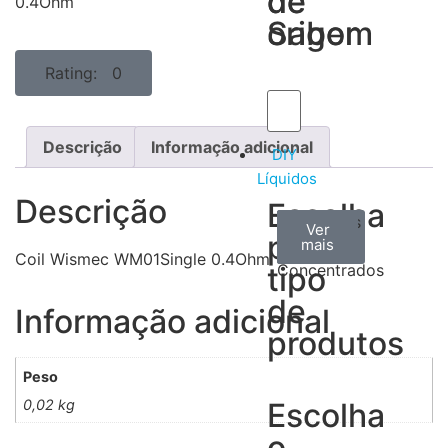
de
de
0.4Ohm
Sabor
origem
Rating: 0
Descrição
Informação adicional
DIY
Líquidos
Descrição
Escolha
Aromas
Bases
Accesorios
Ver
Ver
Ver
por
todos
mais
mais
/
Coil Wismec WM01Single 0.4Ohm
tipo
Concentrados
de
Informação adicional
produtos
Peso
0,02 kg
Escolha
o