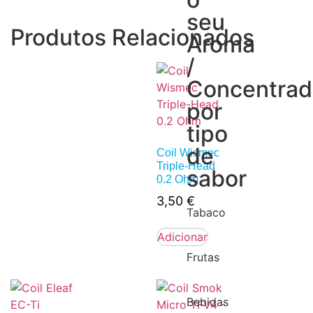
seu
Produtos Relacionados
Aroma
/
Concentra
por
tipo
de
Coil Wismec
Triple-Head
sabor
0.2 Ohm
3,50
€
Tabaco
Adicionar
Frutas
Bebidas