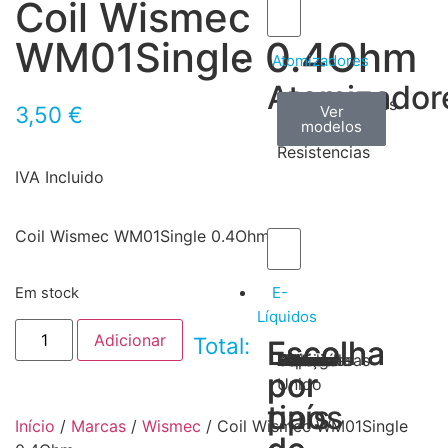
Coil Wismec
WM01Single 0.4Ohm
Atomizadores
Atomizador
Claromizadores
Reconstruíveis
Coils
3,50
€
Ver
Ver
Ver
modelos
modelos
modelos
/
Resistencias
IVA Incluido
Coil Wismec WM01Single 0.4Ohm
E-
Em stock
Líquidos
Adicionar
Total:
Escolha
Escolha
Tabaco
Frutas
Bebidas
Frescos
Sobremesas
Portugal
Alemanha
USA
Reino
Canadá
França
Malásia
Filipinas
Espanha
Polónia
Grécia
por
por
Unido
tipos
país
Início
/
Marcas
/
Wismec
/ Coil Wismec WM01Single