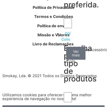
preferida.
Política de Privacidade
Termos e Condições
Política de envios
DIY
Missão e Valores
Coils
Livro de Reclamações
Escolha
Arame
Algodão
Ferramentas/Acessóri
Ver
Ver
Ver
por
mais
mais
mais
–
tipo
Coils
de
Smokay, Lda. © 2021 Todos os Direitos Reservados
produtos
Utilizamos cookies para oferecer-lhe uma melhor
experiencia de navegação no nosso site!