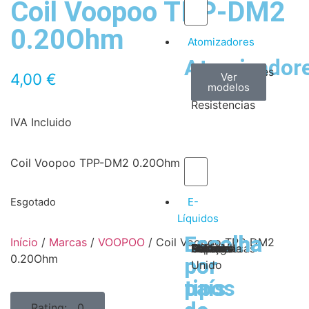
Coil Voopoo TPP-DM2
0.20Ohm
Atomizadores
Atomizador
Claromizadores
Reconstruíveis
Coils
4,00
€
Ver
Ver
Ver
modelos
modelos
modelos
/
Resistencias
IVA Incluido
Coil Voopoo TPP-DM2 0.20Ohm
E-
Esgotado
Líquidos
Escolha
Escolha
Início
/
Marcas
/
VOOPOO
/ Coil Voopoo TPP-DM2
Tabaco
Frutas
Bebidas
Frescos
Sobremesas
Portugal
Alemanha
USA
Reino
Canadá
França
Malásia
Filipinas
Espanha
Polónia
Grécia
0.20Ohm
por
por
Unido
tipos
país
Rating: 0