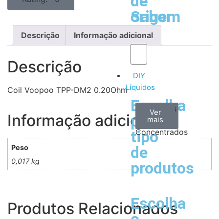
de
de
Sabor
origem
Descrição
Informação adicional
Descrição
DIY
Líquidos
Coil Voopoo TPP-DM2 0.20Ohm
Escolha
Aromas
Bases
Accesorios
Ver
Ver
Ver
Informação adicional
por
todos
mais
mais
/
Concentrados
tipo
Peso
de
0,017 kg
produtos
Escolha
Produtos Relacionados