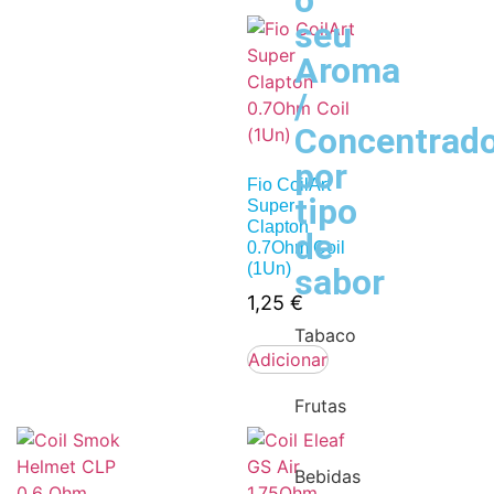
o
seu
Aroma
/
Concentrad
por
Fio CoilArt
tipo
Super
Clapton
de
0.7Ohm Coil
(1Un)
sabor
1,25
€
Tabaco
Adicionar
Frutas
Bebidas