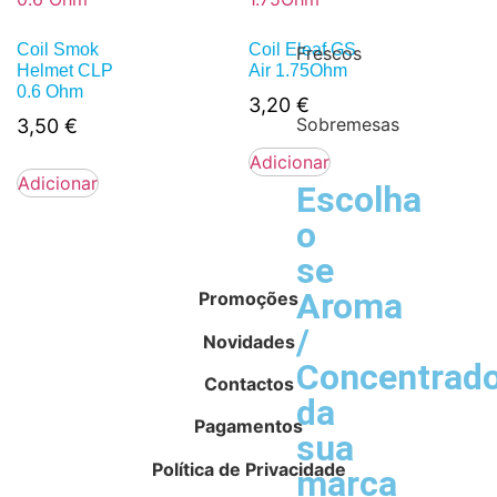
Coil Smok
Coil Eleaf GS
Frescos
Helmet CLP
Air 1.75Ohm
0.6 Ohm
3,20
€
Sobremesas
3,50
€
Adicionar
Adicionar
Escolha
o
se
Aroma
Promoções
/
Novidades
Concentrad
Contactos
da
Pagamentos
sua
Política de Privacidade
marca