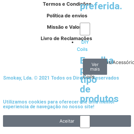
preferida.
Termos e Condições
Política de envios
Missão e Valores
Livro de Reclamações
DIY
Coils
Escolha
Arame
Algodão
Ferramentas/Acessóri
Ver
Ver
Ver
por
mais
mais
mais
–
Coils
tipo
Smokay, Lda. © 2021 Todos os Direitos Reservados
de
produtos
Utilizamos cookies para oferecer-lhe uma melhor
experiencia de navegação no nosso site!
Aceitar