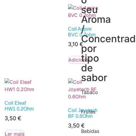
seu
Aroma
/
Coil Aspire
BVC 0.7ohm
Concentra
3,10
€
por
tipo
Adicionar
de
sabor
Tabaco
Coil Eleaf
HW1 0.2Ohm
Coil Joyetech
Frutas
BF 0.6Ohm
3,50
€
3,50
€
Bebidas
Ler mais