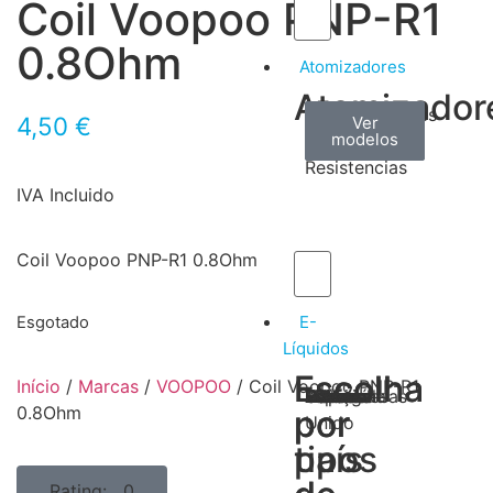
Coil Voopoo PNP-R1
0.8Ohm
Atomizadores
Atomizador
Claromizadores
Reconstruíveis
Coils
4,50
€
Ver
Ver
Ver
modelos
modelos
modelos
/
Resistencias
IVA Incluido
Coil Voopoo PNP-R1 0.8Ohm
E-
Esgotado
Líquidos
Escolha
Escolha
Início
/
Marcas
/
VOOPOO
/ Coil Voopoo PNP-R1
Tabaco
Frutas
Bebidas
Frescos
Sobremesas
Portugal
Alemanha
USA
Reino
Canadá
França
Malásia
Filipinas
Espanha
Polónia
Grécia
0.8Ohm
por
por
Unido
tipos
país
Rating: 0