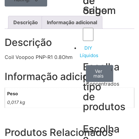
de
de
Sabor
origem
Descrição
Informação adicional
Descrição
DIY
Líquidos
Coil Voopoo PNP-R1 0.8Ohm
Escolha
Aromas
Bases
Accesorios
Ver
Ver
Ver
Informação adicional
por
todos
mais
mais
/
tipo
Concentrados
de
Peso
0,017 kg
produtos
Escolha
Produtos Relacionados
o