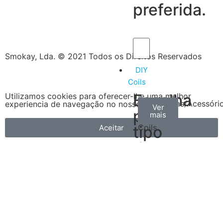
preferida.
Smokay, Lda. © 2021 Todos os Direitos Reservados
DIY
Coils
Escolha
Utilizamos cookies para oferecer-lhe uma melhor
Arame
Algodão
Ferramentas/Acessóri
experiencia de navegação no nosso site!
Ver
Ver
Ver
por
mais
mais
mais
–
tipo
Coils
Aceitar
de
produtos