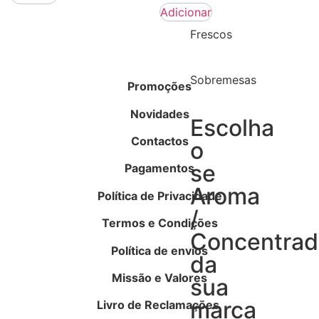
Adicionar
Frescos
Sobremesas
Promoções
Novidades
Escolha
Contactos
o
se
Pagamentos
Aroma
Política de Privacidade
/
Termos e Condições
Concentra
Política de envios
da
Missão e Valores
sua
marca
Livro de Reclamações