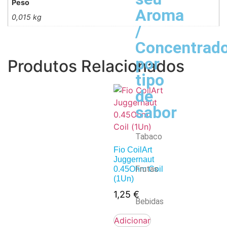
Peso
Aroma
0,015 kg
/
Concentrad
por
Produtos Relacionados
tipo
de
sabor
Tabaco
Fio CoilArt
Juggernaut
Frutas
0.45Ohm Coil
(1Un)
1,25
€
Bebidas
Adicionar