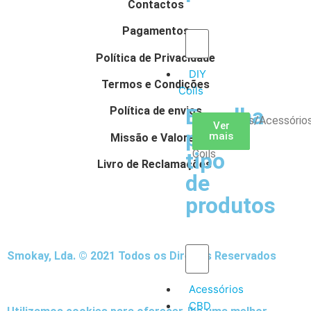
Contactos
Pagamentos
Política de Privacidade
DIY
Termos e Condições
Coils
Escolha
Política de envios
Arame
Algodão
Ferramentas/Acessório
Ver
Ver
Ver
por
mais
mais
mais
–
Missão e Valores
Coils
tipo
Livro de Reclamações
de
produtos
Smokay, Lda. © 2021 Todos os Direitos Reservados
Acessórios
CBD