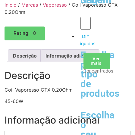
Sabor
origem
Início
/
Marcas
/
Vaporesso
/ Coil Vaporesso GTX
0.20Ohm
Rating: 0
DIY
Líquidos
Escolha
Descrição
Informação adicional
Aromas
Bases
Accesorios
Ver
Ver
Ver
por
todos
mais
mais
/
Concentrados
tipo
Descrição
de
Coil Vaporesso GTX 0.20Ohm
produtos
45-60W
Escolha
Informação adicional
o
seu