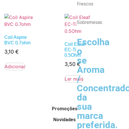
Frescos
Sobremesas
Coil Aspire
Escolha
BVC 0.7ohm
Coil Eleaf
o
EC-Ti
3,10
€
0.5Ohm
se
3,50
€
Adicionar
Aroma
/
Ler mais
Concentrad
da
sua
Promoções
marca
Novidades
preferida.