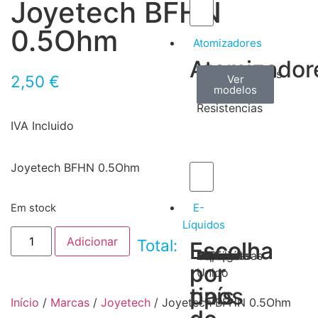
Joyetech BFHN
0.5Ohm
Atomizadores
Atomizador
Claromizadores
Reconstruíveis
Coils
2,50
€
Ver
Ver
Ver
modelos
modelos
modelos
/
Resistencias
IVA Incluido
Joyetech BFHN 0.5Ohm
E-
Em stock
Líquidos
Adicionar
Total:
Escolha
Escolha
Tabaco
Frutas
Bebidas
Frescos
Sobremesas
Portugal
Alemanha
USA
Reino
Canadá
França
Malásia
Filipinas
Espanha
Polónia
Grécia
por
por
Unido
tipos
país
Início
/
Marcas
/
Joyetech
/ Joyetech BFHN 0.5Ohm