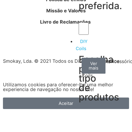
preferida.
Missão e Valores
Livro de Reclamações
DIY
Coils
Escolha
Smokay, Lda. © 2021 Todos os Direitos Reservados
Arame
Algodão
Ferramentas/Acessóri
Ver
Ver
Ver
por
mais
mais
mais
–
tipo
Coils
Utilizamos cookies para oferecer-lhe uma melhor
de
experiencia de navegação no nosso site!
produtos
Aceitar