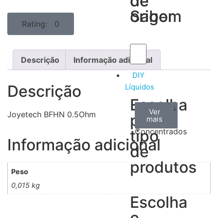
de
de
Sabor
origem
Rating: 0
Descrição
Informação adicional
DIY
Descrição
Líquidos
Escolha
Aromas
Bases
Accesorios
Ver
Ver
Ver
Joyetech BFHN 0.5Ohm
por
todos
mais
mais
/
tipo
Concentrados
Informação adicional
de
produtos
Peso
0,015 kg
Escolha
o