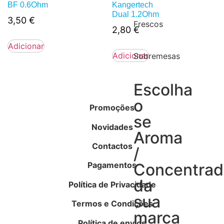
BF 0.6Ohm
Kangertech
Dual 1.2Ohm
3,50
€
Frescos
2,80
€
Adicionar
Adicionar
Sobremesas
Escolha
o
Promoções
se
Novidades
Aroma
Contactos
/
Pagamentos
Concentra
da
Política de Privacidade
sua
Termos e Condições
marca
Política de envios