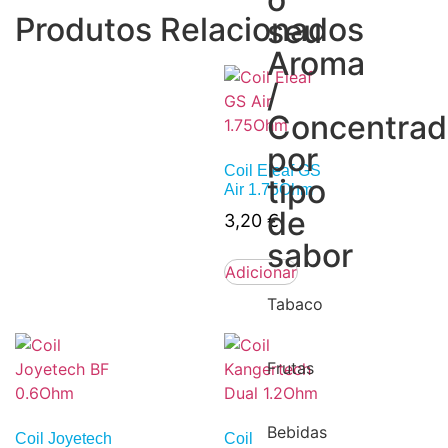
Produtos Relacionados
seu
Aroma
/
Concentra
por
Coil Eleaf GS
tipo
Air 1.75Ohm
de
3,20
€
sabor
Adicionar
Tabaco
Frutas
Bebidas
Coil Joyetech
Coil