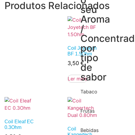
Produtos Relacionados
seu
Aroma
/
Concentra
por
Coil Joyetech
BF 1.5Ohm
tipo
3,50
€
de
sabor
Ler mais
Tabaco
Frutas
Coil Eleaf EC
0.3Ohm
Coil
Bebidas
Kangertech