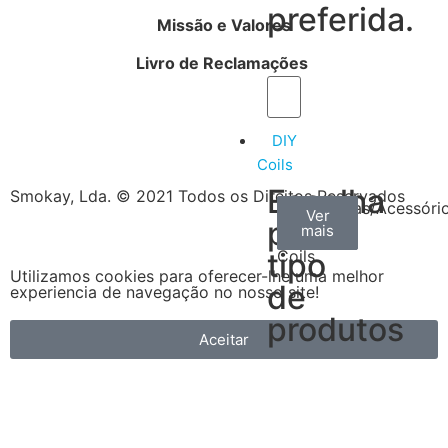
preferida.
Missão e Valores
Livro de Reclamações
DIY
Coils
Escolha
Smokay, Lda. © 2021 Todos os Direitos Reservados
Arame
Algodão
Ferramentas/Acessóri
Ver
Ver
Ver
por
mais
mais
mais
–
tipo
Coils
Utilizamos cookies para oferecer-lhe uma melhor
de
experiencia de navegação no nosso site!
produtos
Aceitar