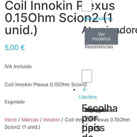
Coil Innokin Plexus
0.15Ohm Scion2 (1
Atomizadores
unid.)
Atomizador
Claromizadores
Reconstruíveis
Coils
Ver
Ver
Ver
modelos
modelos
modelos
/
5,00
€
Resistencias
IVA Incluido
Coil Innokin Plexus 0.15Ohm Scion2
E-
Líquidos
Esgotado
Escolha
Escolha
Tabaco
Frutas
Bebidas
Frescos
Sobremesas
Portugal
Alemanha
USA
Reino
Canadá
França
Malásia
Filipinas
Espanha
Polónia
Grécia
por
por
Unido
Início
/
Marcas
/
Innokin
/ Coil Innokin Plexus 0.15Ohm
tipos
país
Scion2 (1 unid.)