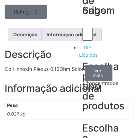
de
de
Sabor
origem
Rating: 0
Descrição
Informação adicional
DIY
Descrição
Líquidos
Escolha
Aromas
Bases
Accesorios
Coil Innokin Plexus 0.15Ohm Scion2
Ver
Ver
Ver
por
todos
mais
mais
/
tipo
Concentrados
Informação adicional
de
produtos
Peso
0,027 kg
Escolha
o