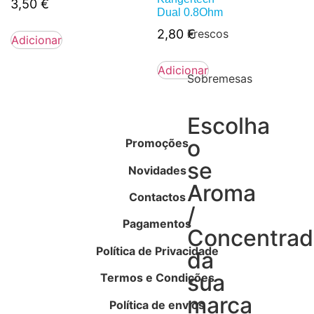
3,50
€
Dual 0.8Ohm
2,80
€
Frescos
Adicionar
Adicionar
Sobremesas
Escolha
o
Promoções
se
Novidades
Aroma
Contactos
/
Pagamentos
Concentra
Política de Privacidade
da
sua
Termos e Condições
marca
Política de envios