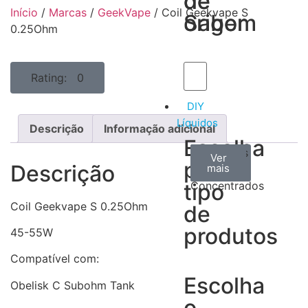
de
de
Início
/
Marcas
/
GeekVape
/ Coil Geekvape S
Sabor
origem
0.25Ohm
Rating: 0
DIY
Líquidos
Descrição
Informação adicional
Escolha
Aromas
Bases
Accesorios
Ver
Ver
Ver
por
Descrição
todos
mais
mais
/
tipo
Concentrados
Coil Geekvape S 0.25Ohm
de
produtos
45-55W
Compatível com:
Escolha
Obelisk C Subohm Tank
o