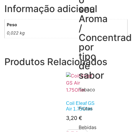
Informação adicional
seu
Aroma
Peso
/
0,022 kg
Concentra
por
tipo
Produtos Relacionados
de
sabor
Tabaco
Coil Eleaf GS
Frutas
Air 1.75Ohm
3,20
€
Bebidas