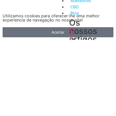
Acessórios
CBD
Blog
Utilizamos cookies para oferecer-lhe uma melhor
experiencia de navegação no nosso site!
Os
nossos
5
Aceitar
artigos
Vantagens
mais
do
recentes
Vape
A
primeira
é
que
é
muito
mais