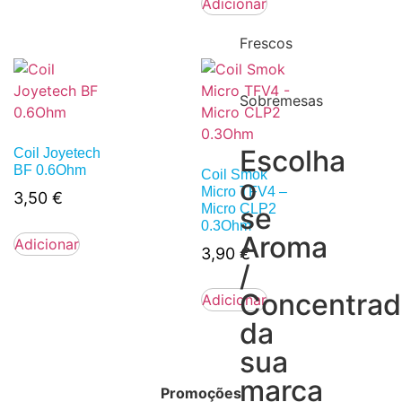
Adicionar
Frescos
Sobremesas
Escolha
Coil Joyetech
BF 0.6Ohm
Coil Smok
o
Micro TFV4 –
3,50
€
Micro CLP2
se
0.3Ohm
Aroma
Adicionar
3,90
€
/
Concentra
Adicionar
da
sua
marca
Promoções