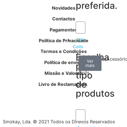
preferida.
Novidades
Contactos
Pagamentos
DIY
Política de Privacidade
Coils
Termos e Condições
Escolha
Arame
Algodão
Ferramentas/Acessóri
Ver
Ver
Ver
Política de envios
por
mais
mais
mais
–
tipo
Coils
Missão e Valores
de
Livro de Reclamações
produtos
Smokay, Lda. © 2021 Todos os Direitos Reservados