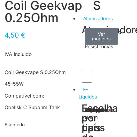
Coil Geekvape S
0.25Ohm
Atomizadores
Atomizador
Claromizadores
Reconstruíveis
Coils
4,50
€
Ver
Ver
Ver
modelos
modelos
modelos
/
Resistencias
IVA Incluido
Coil Geekvape S 0.25Ohm
45-55W
E-
Compatível com:
Líquidos
Escolha
Escolha
Obelisk C Subohm Tank
Tabaco
Frutas
Bebidas
Frescos
Sobremesas
Portugal
Alemanha
USA
Reino
Canadá
França
Malásia
Filipinas
Espanha
Polónia
Grécia
por
por
Unido
tipos
país
Esgotado