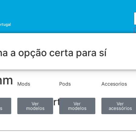
ortugal
a a opção certa para sí
Ohm
Mods
Pods
Accesorios
Partilhar
Ver
Ver
Ver
s
modelos
modelos
acessórios