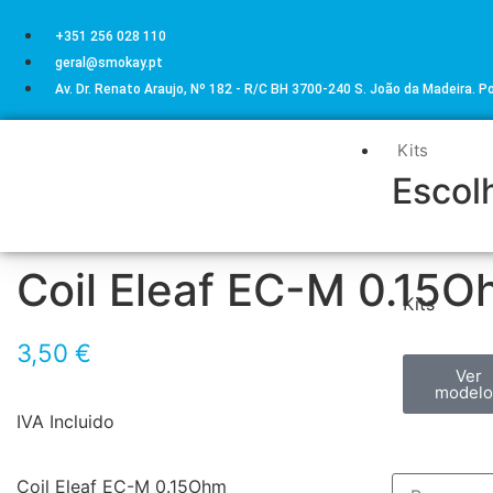
+351 256 028 110
geral@smokay.pt
Av. Dr. Renato Araujo, Nº 182 - R/C BH 3700-240 S. João da Madeira. P
Kits
Escolh
Coil Eleaf EC-M 0.15
Kits
3,50
€
Ver
modelo
IVA Incluido
Coil Eleaf EC-M 0.15Ohm