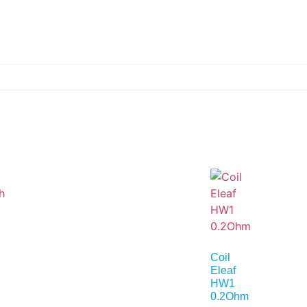
Coil
h
Eleaf
HW1
0.2Ohm