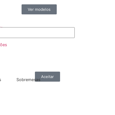
Ver modelos
de
ções
Aceitar
s
Sobremesas