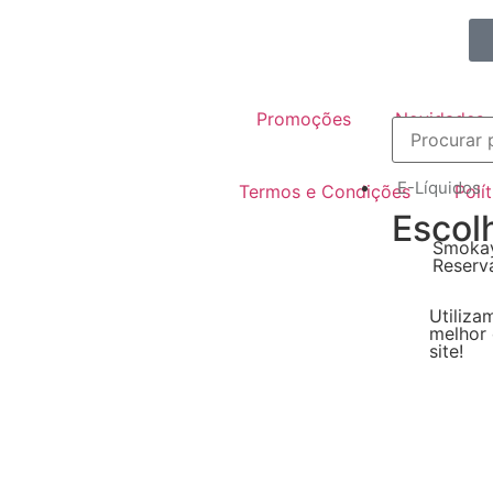
Promoções
Novidades
E-Líquidos
Termos e Condições
Polí
Escol
Smokay
Reserv
Utiliza
melhor 
site!
Escol