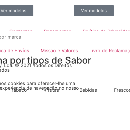
Ver modelos
Ver modelos
Contactos
Pagamentos
Política de Privacida
tica de Envíos
Missão e Valores
Livro de Reclama
ha por tipos de Sabor
, Lda. © 2021 Todos os Direitos
ados
mos cookies para oferecer-lhe uma
experiencia de navegação no nosso
Tabaco
Frutas
Bebidas
Fresco
ha por país de origem