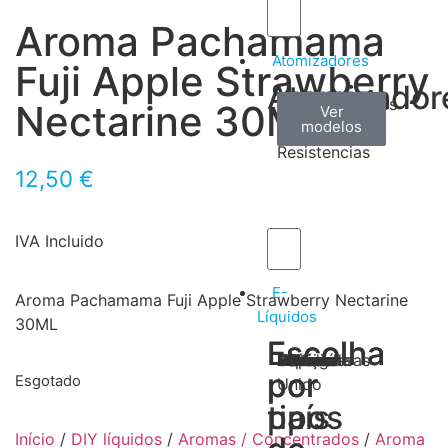
Aroma Pachamama
Atomizadores
Fuji Apple Strawberry
Atomizador
Claromizadores
Reconstruíveis
Coils
Nectarine 30ML
Ver
Ver
Ver
modelos
modelos
modelos
/
Resistencias
12,50
€
IVA Incluido
E-
Aroma Pachamama Fuji Apple Strawberry Nectarine
Líquidos
30ML
Escolha
Escolha
Tabaco
Frutas
Bebidas
Frescos
Sobremesas
Portugal
Alemanha
USA
Reino
Canadá
França
Malásia
Filipinas
Espanha
Polónia
Grécia
por
por
Esgotado
Unido
tipos
país
Início
/
DIY líquidos
/
Aromas / Concentrados
/
Aroma