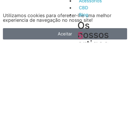
Acessórios
CBD
Blog
Utilizamos cookies para oferecer-lhe uma melhor
experiencia de navegação no nosso site!
Os
nossos
5
Aceitar
artigos
Vantagens
mais
do
recentes
Vape
A
primeira
é
que
é
muito
mais