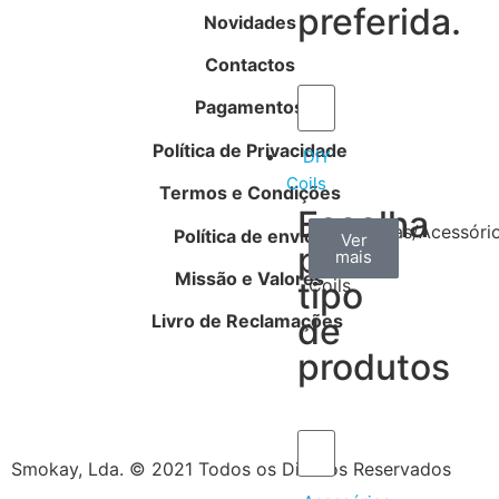
preferida.
Novidades
Contactos
Pagamentos
Política de Privacidade
DIY
Coils
Termos e Condições
Escolha
Arame
Algodão
Ferramentas/Acessóri
Política de envios
Ver
Ver
Ver
por
mais
mais
mais
–
Missão e Valores
tipo
Coils
Livro de Reclamações
de
produtos
Smokay, Lda. © 2021 Todos os Direitos Reservados