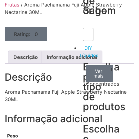
de
de
Frutas
/ Aroma Pachamama Fuji Apple Strawberry
Sabor
origem
Nectarine 30ML
Rating: 0
DIY
Líquidos
Descrição
Informação adicional
Escolha
Aromas
Bases
Accesorios
Ver
Ver
Ver
por
Descrição
todos
mais
mais
/
tipo
Concentrados
Aroma Pachamama Fuji Apple Strawberry Nectarine
de
30ML
produtos
Informação adicional
Escolha
o
Peso