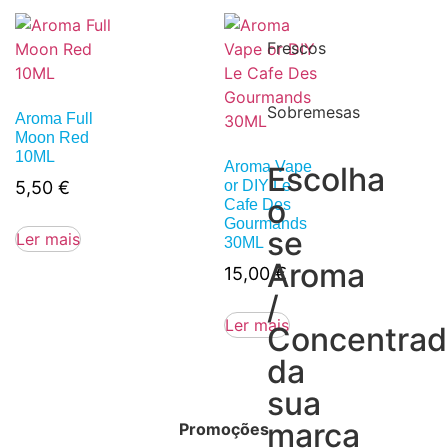
Frescos
Sobremesas
Aroma Full
Moon Red
10ML
Aroma Vape
Escolha
5,50
€
or DIY Le
o
Cafe Des
Gourmands
se
Ler mais
30ML
Aroma
15,00
€
/
Ler mais
Concentra
da
sua
marca
Promoções