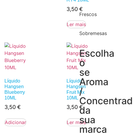
3,50
€
Frescos
Ler mais
Sobremesas
Escolha
o
se
Aroma
Líquido
Líquido
Hangsen
Hangsen
/
Blueberry
Fruit Mix
Concentra
10ML
10ML
3,50
€
3,50
€
da
sua
Adicionar
Ler mais
marca