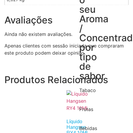
seu
Aroma
Avaliações
/
Ainda não existem avaliações.
Concentra
por
Apenas clientes com sessão iniciada que compraram
este produto podem deixar opinião.
tipo
de
sabor
Produtos Relacionados
Tabaco
Frutas
Líquido
Hangsen
Bebidas
RY4 10ML