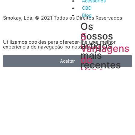
Acessórios
CBD
Blog
Smokay, Lda. © 2021 Todos os Direitos Reservados
Os
nossos
5
Utilizamos cookies para oferecer-lhe uma melhor
artigos
Vantagens
experiencia de navegação no nosso site!
mais
do
Aceitar
recentes
Vape
A
primeira
é
que
é
muito
mais