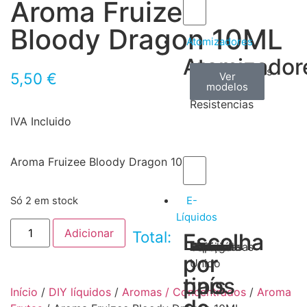
Aroma Fruizee
Bloody Dragon 10ML
Atomizadores
Atomizador
Claromizadores
Reconstruíveis
Coils
5,50
€
Ver
Ver
Ver
modelos
modelos
modelos
/
Resistencias
IVA Incluido
Aroma Fruizee Bloody Dragon 10ML
E-
Só 2 em stock
Líquidos
Adicionar
Total:
Escolha
Escolha
Tabaco
Frutas
Bebidas
Frescos
Sobremesas
Portugal
Alemanha
USA
Reino
Canadá
França
Malásia
Filipinas
Espanha
Polónia
Grécia
por
por
Unido
tipos
país
Início
/
DIY líquidos
/
Aromas / Concentrados
/
Aroma