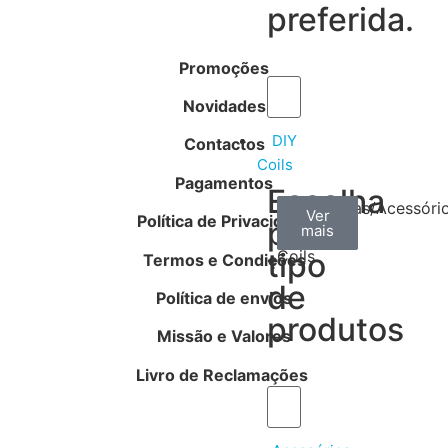
preferida.
Promoções
Novidades
DIY
Contactos
Coils
Pagamentos
Escolha
Arame
Algodão
Ferramentas/Acessóri
Ver
Ver
Ver
Política de Privacidade
por
mais
mais
mais
–
tipo
Coils
Termos e Condições
de
Política de envios
produtos
Missão e Valores
Livro de Reclamações