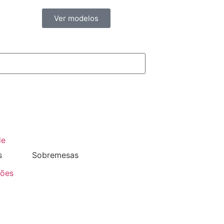
Ver modelos
de
s
Sobremesas
ções