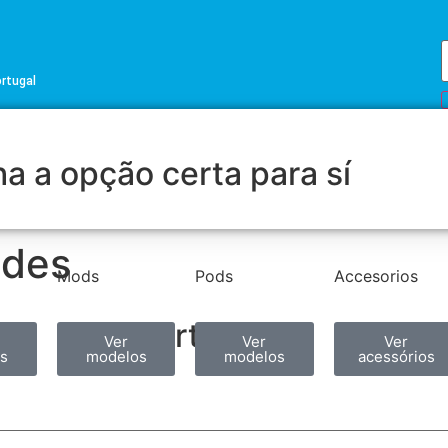
ortugal
a a opção certa para sí
ides
Mods
Pods
Accesorios
Partilhar
Ver
Ver
Ver
s
modelos
modelos
acessórios