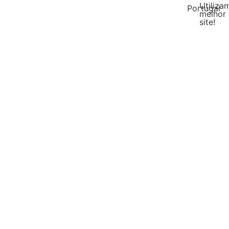
Utiliza
Portugal
melhor 
site!
Malásia
DIY Líquido
Escol