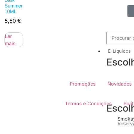
Dark
Summer
10ML
5,50
€
Ler
mais
E-Líquidos
Escol
Promoções
Novidades
Termos e Condições
Polí
Escol
Smokay
Reserv