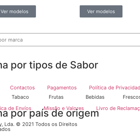
Ver modelos
Ver modelos
ha por tipos de Sabor
Contactos
Pagamentos
Política de Privacida
Tabaco
Frutas
Bebidas
Fresco
tica de Envíos
Missão e Valores
Livro de Reclama
ha por país de origem
, Lda. © 2021 Todos os Direitos
ados