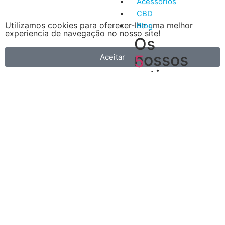
Acessórios
CBD
Utilizamos cookies para oferecer-lhe uma melhor
Blog
experiencia de navegação no nosso site!
Os
nossos
5
Aceitar
artigos
Vantagens
mais
do
recentes
Vape
A
primeira
é
que
é
muito
mais