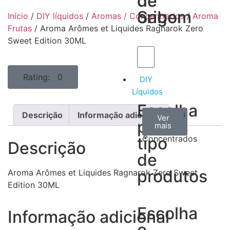
de
de
Sabor
origem
Início
/
DIY líquidos
/
Aromas / Concentrados
/
Aroma
Frutas
/ Aroma Arômes et Liquides Ragnarok Zero
Sweet Edition 30ML
Rating: 0
DIY
Líquidos
Escolha
Aromas
Bases
Accesorios
Descrição
Informação adicional
Ver
Ver
Ver
por
todos
mais
mais
/
tipo
Concentrados
Descrição
de
produtos
Aroma Arômes et Liquides Ragnarok Zero Sweet
Edition 30ML
Escolha
Informação adicional
o