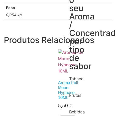
seu
Peso
Aroma
0,054 kg
/
Concentra
Produtos Relacionados
por
tipo
de
sabor
Tabaco
Aroma Full
Moon
Hypnose
Frutas
10ML
5,50
€
Bebidas