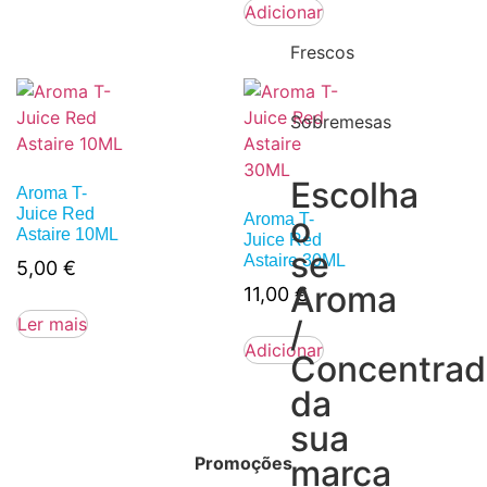
Adicionar
Frescos
Sobremesas
Escolha
Aroma T-
Juice Red
o
Aroma T-
Astaire 10ML
Juice Red
se
Astaire 30ML
5,00
€
Aroma
11,00
€
Ler mais
/
Adicionar
Concentra
da
sua
Promoções
marca