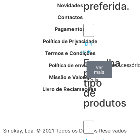
preferida.
Novidades
Contactos
Pagamentos
Política de Privacidade
DIY
Coils
Termos e Condições
Escolha
Arame
Algodão
Ferramentas/Acessóri
Política de envios
Ver
Ver
Ver
por
mais
mais
mais
–
Missão e Valores
tipo
Coils
Livro de Reclamações
de
produtos
Smokay, Lda. © 2021 Todos os Direitos Reservados