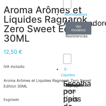
Aroma Arômes et
Atomizadores
Liquides Ragnarok
Atomizador
Claromizadores
Reconstruíveis
Coils
Zero Sweet Edition
Ver
Ver
Ver
modelos
modelos
modelos
/
30ML
Resistencias
12,50
€
IVA Incluido
E-
Líquidos
Aroma Arômes et Liquides Ragnarok Zero Sweet
Escolha
Escolha
Tabaco
Frutas
Bebidas
Frescos
Sobremesas
Portugal
Alemanha
USA
Reino
Canadá
França
Malásia
Filipinas
Espanha
Polónia
Grécia
Edition 30ML
por
por
Unido
tipos
país
Esgotado