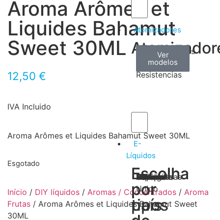
Aroma Arômes et
Liquides Bahamut
Atomizadores
Sweet 30ML
Atomizador
Claromizadores
Reconstruíveis
Coils
Ver
Ver
Ver
modelos
modelos
modelos
/
12,50
€
Resistencias
IVA Incluido
Aroma Arômes et Liquides Bahamut Sweet 30ML
E-
Líquidos
Esgotado
Escolha
Escolha
Tabaco
Frutas
Bebidas
Frescos
Sobremesas
Portugal
Alemanha
USA
Reino
Canadá
França
Malásia
Filipinas
Espanha
Polónia
Grécia
por
por
Unido
Início
/
DIY líquidos
/
Aromas / Concentrados
/
Aroma
tipos
país
Frutas
/ Aroma Arômes et Liquides Bahamut Sweet
30ML