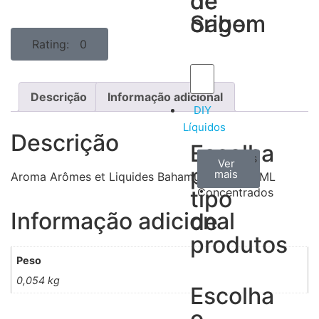
de
de
Sabor
origem
Rating: 0
Descrição
Informação adicional
DIY
Líquidos
Descrição
Escolha
Aromas
Bases
Accesorios
Ver
Ver
Ver
por
todos
mais
mais
/
Aroma Arômes et Liquides Bahamut Sweet 30ML
tipo
Concentrados
Informação adicional
de
produtos
Peso
0,054 kg
Escolha
o