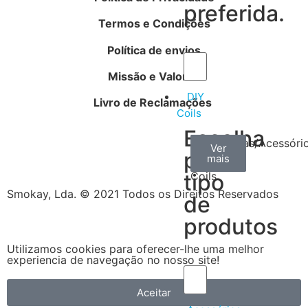
preferida.
Termos e Condições
Política de envios
Missão e Valores
DIY
Livro de Reclamações
Coils
Escolha
Arame
Algodão
Ferramentas/Acessóri
Ver
Ver
Ver
por
mais
mais
mais
–
tipo
Coils
Smokay, Lda. © 2021 Todos os Direitos Reservados
de
produtos
Utilizamos cookies para oferecer-lhe uma melhor
experiencia de navegação no nosso site!
Aceitar