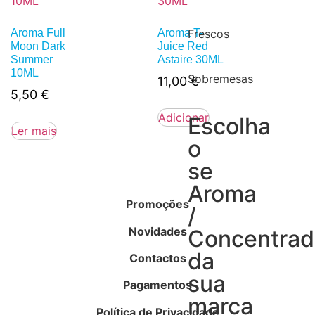
Aroma Full
Aroma T-
Frescos
Moon Dark
Juice Red
Summer
Astaire 30ML
10ML
Sobremesas
11,00
€
5,50
€
Adicionar
Escolha
Ler mais
o
se
Aroma
Promoções
/
Novidades
Concentra
da
Contactos
sua
Pagamentos
marca
Política de Privacidade