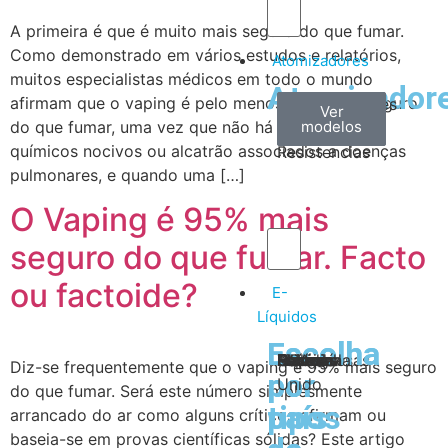
A primeira é que é muito mais seguro do que fumar.
Como demonstrado em vários estudos e relatórios,
Atomizadores
muitos especialistas médicos em todo o mundo
Atomizador
afirmam que o vaping é pelo menos 95% mais seguro
Claromizadores
Reconstruíveis
Coils
Ver
Ver
Ver
do que fumar, uma vez que não há combustão,
modelos
modelos
modelos
/
químicos nocivos ou alcatrão associados a doenças
Resistencias
pulmonares, e quando uma […]
O Vaping é 95% mais
seguro do que fumar. Facto
ou factoide?
E-
Líquidos
Escolha
Escolha
Tabaco
Frutas
Bebidas
Frescos
Sobremesas
Portugal
Alemanha
USA
Reino
Canadá
França
Malásia
Filipinas
Espanha
Polónia
Grécia
Diz-se frequentemente que o vaping é 95% mais seguro
por
por
Unido
do que fumar. Será este número simplesmente
tipos
país
arrancado do ar como alguns críticos afirmam ou
baseia-se em provas científicas sólidas? Este artigo