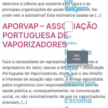
de
de
descreve a ciência que sustenta esta figura e as
Sabor
origem
principais organizações de saúde que a apoiam. De
onde veio a estimativa? Esta estimativa baseia-se […]
APORVAP – ASSOCIAÇÃO
PORTUGUESA DE
DIY
VAPORIZADORES
Líquidos
Escolha
Aromas
Bases
Accesorios
Ver
Ver
Ver
por
todos
mais
mais
/
Face à necessidade de representar os utilizadores e
Concentrados
tipo
empresários do setor, nasceu a APORVAP – Associação
de
Portuguesa de Vaporizadores. Ainda que o seu âmbito
e interesse de atuação seja vasto, a ênfase depositada
produtos
pelos organismos com responsabilidades no seio da
saúde pública e, consequentemente, na comunicação
social, no não reconhecimento de que os vaporizadores
Escolha
precisam, […]