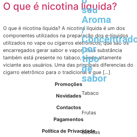
o
O que é nicotina líquida?
seu
Aroma
/
O que é nicotina líquida? A nicotina líquida é um dos
componentes utilizados na preparação dos e-líquidos
Concentrad
utilizados no vape ou cigarros eletrónicos, que são os
por
encarregados gerar sabor e vapor. Essa substância
tipo
também está presente no tabaco, sendo altamente
viciante aos usuários. Uma das principais diferencias do
de
cigarro eletrônico para o tradicional é que […]
sabor
Promoções
Tabaco
Novidades
Contactos
Frutas
Pagamentos
Política de Privacidade
Bebidas