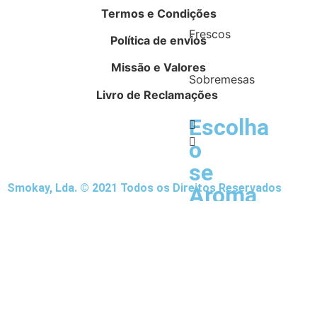
Termos e Condições
Frescos
Política de envios
Missão e Valores
Sobremesas
Livro de Reclamações
Escolha
o
se
Smokay, Lda. © 2021 Todos os Direitos Reservados
Aroma
/
Concentrad
da
sua
marca