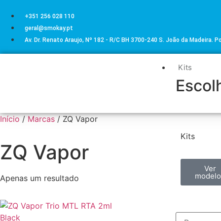
+351 256 028 110
geral@smokay.pt
Av. Dr. Renato Araujo, Nº 182 - R/C BH 3700-240 S. João da Madeira. P
Kits
Escolh
Início
/
Marcas
/ ZQ Vapor
Kits
ZQ Vapor
Ver
modelo
Apenas um resultado