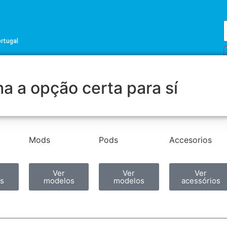
ortugal
a a opção certa para sí
Mods
Pods
Accesorios
Ver
Ver
Ver
s
modelos
modelos
acessórios