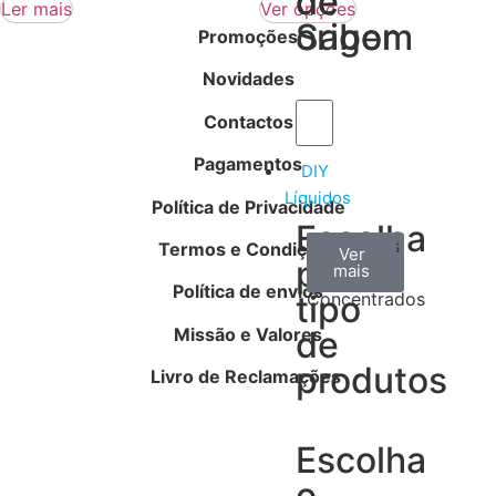
de
de
Ler mais
Ver opções
Sabor
origem
Promoções
Novidades
Contactos
Pagamentos
DIY
Líquidos
Política de Privacidade
Escolha
Aromas
Bases
Accesorios
Termos e Condições
Ver
Ver
Ver
por
todos
mais
mais
/
Política de envios
tipo
Concentrados
Missão e Valores
de
produtos
Livro de Reclamações
Escolha
o