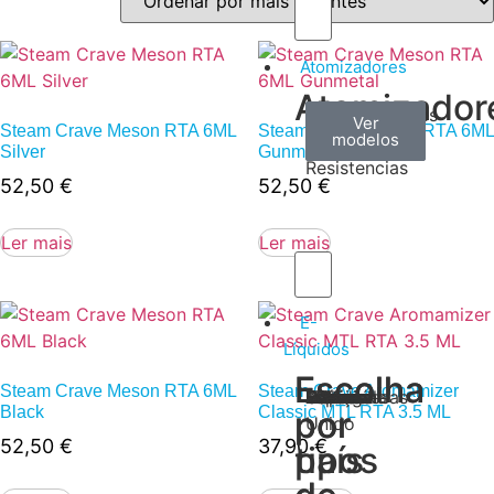
Atomizadores
Atomizador
Claromizadores
Reconstruíveis
Coils
Ver
Ver
Ver
Steam Crave Meson RTA 6ML
Steam Crave Meson RTA 6ML
modelos
modelos
modelos
/
Silver
Gunmetal
Resistencias
52,50
€
52,50
€
Ler mais
Ler mais
E-
Líquidos
Escolha
Escolha
Steam Crave Meson RTA 6ML
Steam Crave Aromamizer
Tabaco
Frutas
Bebidas
Frescos
Sobremesas
Portugal
Alemanha
USA
Reino
Canadá
França
Malásia
Filipinas
Espanha
Polónia
Grécia
Black
Classic MTL RTA 3.5 ML
por
por
Unido
52,50
€
37,90
€
tipos
país