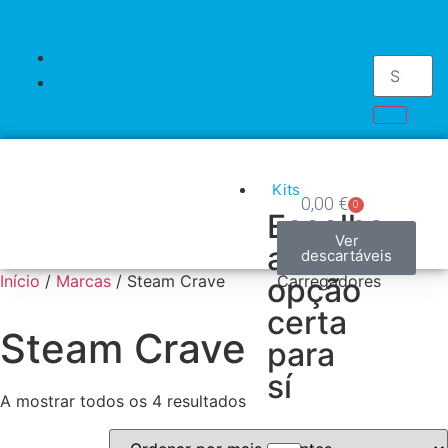
Kits
0,00
€
0
Escolha
Kits
Mods
Pods
Accesorios
Pilhas
Descartáveis
Ver
Ver
Ver
Ver
Ver
Ver
a
modelos
modelos
modelos
acessórios
produtos
descartáveis
/
Início
/
Marcas
/ Steam Crave
opção
Carregadores
certa
Steam Crave
para
sí
A mostrar todos os 4 resultados