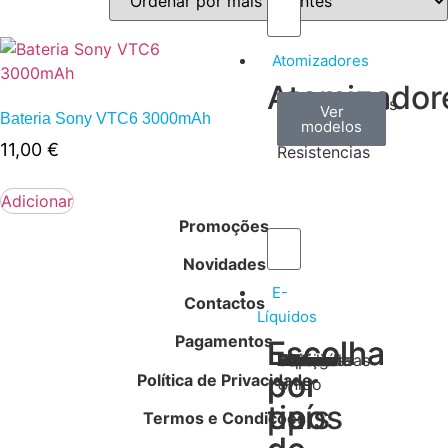
Atomizadores
Atomizador
Claromizadores
Reconstruíveis
Coils
Ver
Ver
Ver
Bateria Sony VTC6 3000mAh
modelos
modelos
modelos
/
11,00
€
Resistencias
Adicionar
Promoções
Novidades
E-
Contactos
Líquidos
Pagamentos
Escolha
Escolha
Tabaco
Frutas
Bebidas
Frescos
Sobremesas
Portugal
Alemanha
USA
Reino
Canadá
França
Malásia
Filipinas
Espanha
Polónia
Grécia
por
por
Política de Privacidade
Unido
tipos
país
Termos e Condições