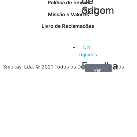
de
de
Política de envios
Sabor
origem
Missão e Valores
Livro de Reclamações
DIY
Líquidos
Escolha
Smokay, Lda. © 2021 Todos os Direitos Reservados
Aromas
Bases
Accesorios
Ver
Ver
Ver
por
todos
mais
mais
/
tipo
Concentrados
de
produtos
Escolha
o