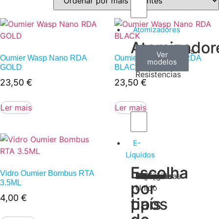
Atomizadores
Atomizador
Claromizadores
Reconstruíveis
Coils
Ver
Ver
Ver
Oumier Wasp Nano RDA
Oumier Wasp Nano RDA
modelos
modelos
modelos
/
GOLD
BLACK
Resistencias
23,50
€
23,50
€
Ler mais
Ler mais
E-
Líquidos
Escolha
Escolha
Vidro Oumier Bombus RTA
Tabaco
Frutas
Bebidas
Frescos
Sobremesas
Portugal
Alemanha
USA
Reino
Canadá
França
Malásia
Filipinas
Espanha
Polónia
Grécia
3.5ML
por
por
Unido
4,00
€
tipos
país