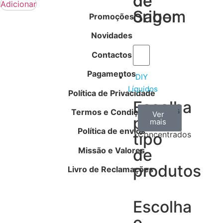
de
de
Adicionar
Sabor
origem
Promoções
Novidades
Contactos
Pagamentos
DIY
Líquidos
Política de Privacidade
Escolha
Aromas
Bases
Accesorios
Termos e Condições
Ver
Ver
Ver
por
todos
mais
mais
/
Política de envios
tipo
Concentrados
Missão e Valores
de
produtos
Livro de Reclamações
Escolha
o