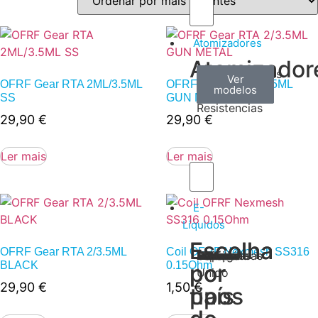
Atomizadores
Atomizador
Claromizadores
Reconstruíveis
Coils
Ver
Ver
Ver
OFRF Gear RTA 2ML/3.5ML
OFRF Gear RTA 2/3.5ML
modelos
modelos
modelos
/
SS
GUN METAL
Resistencias
29,90
€
29,90
€
Ler mais
Ler mais
E-
Líquidos
Escolha
Escolha
OFRF Gear RTA 2/3.5ML
Coil OFRF Nexmesh SS316
Tabaco
Frutas
Bebidas
Frescos
Sobremesas
Portugal
Alemanha
USA
Reino
Canadá
França
Malásia
Filipinas
Espanha
Polónia
Grécia
BLACK
0.15Ohm
por
por
Unido
29,90
€
1,50
€
tipos
país