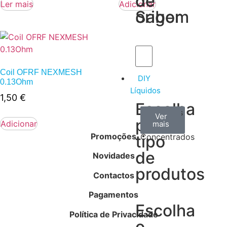
de
de
Ler mais
Adicionar
Sabor
origem
Coil OFRF NEXMESH
DIY
0.13Ohm
Líquidos
1,50
€
Escolha
Aromas
Bases
Accesorios
Ver
Ver
Ver
por
Adicionar
todos
mais
mais
/
Promoções
tipo
Concentrados
de
Novidades
produtos
Contactos
Pagamentos
Escolha
Política de Privacidade
o