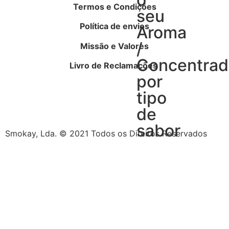
Termos e Condições
seu
Política de envios
Aroma
/
Missão e Valores
Concentra
Livro de Reclamações
por
tipo
de
sabor
Smokay, Lda. © 2021 Todos os Direitos Reservados
Tabaco
Frutas
Bebidas